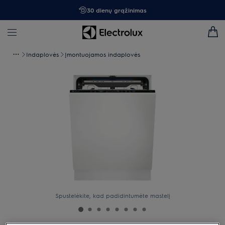
30 dienų grąžinimas
Indaplovės
Įmontuojamos indaplovės
Spustelėkite, kad padidintumėte mastelį