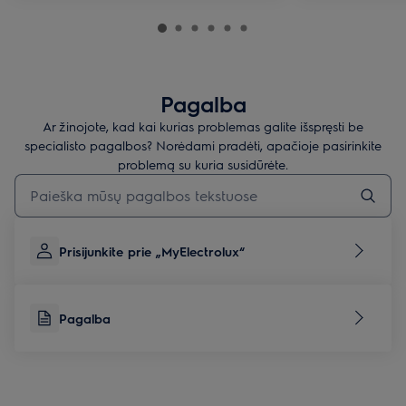
Pagalba
Ar žinojote, kad kai kurias problemas galite išspręsti be
specialisto pagalbos? Norėdami pradėti, apačioje pasirinkite
problemą su kuria susidūrėte.
Įveskite tekstą, jei norite ieškoti pagalbinių straipsnių
Prisijunkite prie „MyElectrolux“
Pagalba