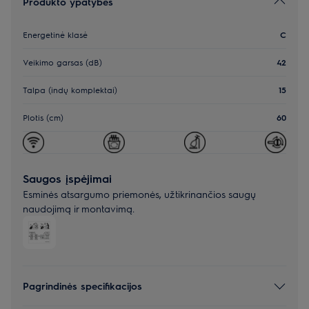
Produkto ypatybės
Energetinė klasė
C
Veikimo garsas (dB)
42
Talpa (indų komplektai)
15
Plotis (cm)
60
Saugos įspėjimai
Esminės atsargumo priemonės, užtikrinančios saugų
naudojimą ir montavimą.
Pagrindinės specifikacijos