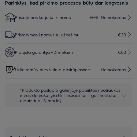
Parinktys, kad pirkimo procesas būtų dar lengvesnis
Pristatymas kurjeriu iki namo
€40
Nemokamas
Pristatymas į namus su užnešimu
€20
Pratęsta garantija + 3 metams
€80
Likite ramūs, mes viskuo pasirūpinsime
Nemokamas
*Produkto puslapio galerijoje pateiktos nuotraukos
ir vaizdo įrašai yra tik iliustraciniai ir gali netiksliai
atvaizduoti šį modelį.