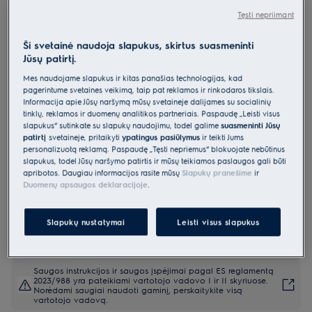
EEG69420W
Tęsti nepriimant
Montuojama indaplovė 60 cm 700
Ši svetainė naudoja slapukus, skirtus suasmeninti
serija „GlassCare“
Jūsų patirtį.
4.9 (536)
Mes naudojame slapukus ir kitas panašias technologijas, kad
pagerintume svetainės veikimą, taip pat reklamos ir rinkodaros tikslais.
Gaminio informacijos lapas
Informacija apie Jūsų naršymą mūsų svetainėje dalijamės su socialinių
Pagrindiniai privalumai
tinklų, reklamos ir duomenų analitikos partneriais. Paspaudę „Leisti visus
Indaplovė „700 GlassCare“ taures apsaugo minkštais „SoftGrips“ ir
slapukus“ sutinkate su slapukų naudojimu, todėl galime
suasmeninti Jūsų
„SoftSpikes“.
patirtį
svetainėje, pritaikyti
ypatingus pasiūlymus
ir teikti Jums
Įtaisai „SoftGrips“ ir „SoftSpikes“ saugiai prilaiko jūsų stiklo indus
personalizuotą reklamą. Paspaudę „Tęsti nepriėmus“ blokuojate nebūtinus
vietoje
slapukus, todėl Jūsų naršymo patirtis ir mūsų teikiamos paslaugos gali būti
Vidinis „Electrolux“ indaplovių apšvietimas leidžia paprasčiau sudėti
apribotos. Daugiau informacijos rasite mūsų
Slapukų pranešime
ir
dar daugiau indų.
Duomenų apsaugos deklaracijoje
.
Slapukų nustatymai
Leisti visus slapukus
Saugos instrukcijos ir saugos įspėjimai pagal ES reglamentą
2023/988 yra pateikiami vartotojo vadovo I ir II skyriuose.
Norėdami saugiai naudoti gaminį, perskaitykite visą
vartotojo vadovą.