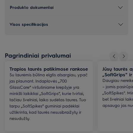
Produkto dokumentai
Visos specifikacijos
Pagrindiniai privalumai
Trapios taurės patikimose rankose
Jūsų taurės 
„SoftGrips“ ir
Su taurėmis būtina elgtis atsargiau, ypač
Daugiau nereikė
jas plaunant. Indaplovės „700
– jomis pasirūpin
GlassCare“ viršutiniame krepšyje yra
„SoftSpikes“. Mi
minkšti laikikliai „SoftGrips“, kurie tvirtai,
bet švelniai laik
tačiau švelniai, laiko sudėtas taures. Tuo
apsaugo jas nuo
tarpu „SoftSpikes“ guminiai padėklai
užtikrinta, kad taurės nesusibraižytų ir
nesudužtų.