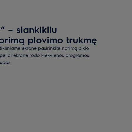
“ – slankikliu
norimą plovimo trukmę
utikliniame ekrane pasirinkite norimą ciklo
ulpeliai ekrane rodo kiekvienos programos
audas.