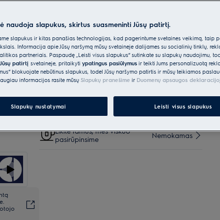
Parinktys, kad pirkimo procesas būtų dar
nė naudoja slapukus, skirtus suasmeninti Jūsų patirtį.
lengvesnis
e slapukus ir kitas panašias technologijas, kad pagerintume svetainės veikimą, taip p
Pristatymas kurjeriu iki
ikslais. Informacija apie Jūsų naršymą mūsų svetainėje dalijamės su socialinių tinklų, rek
€40
Nemokamas
namo
itikos partneriais. Paspaudę „Leisti visus slapukus“ sutinkate su slapukų naudojimu, to
Jūsų patirtį
svetainėje, pritaikyti
ypatingus pasiūlymus
ir teikti Jums personalizuotą re
ėmus“ blokuojate nebūtinus slapukus, todėl Jūsų naršymo patirtis ir mūsų teikiamos paslau
Pristatymas į namus su užnešimu
€20
augiau informacijos rasite mūsų
Slapukų pranešime
ir
Duomenų apsaugos deklaracijo
Pratęsta garantija + 3 metams
€80
Slapukų nustatymai
Leisti visus slapukus
Likite ramūs, mes viskuo
Nemokamas
pasirūpinsime
ntą
e.
totojo