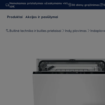
Nemokamas pristatymas užsakymams virš
30 dienų grąžinimas
G
40€
Produktai
Akcijos ir pasiūlymai
Buitinė technika ir buities prietaisai
Indų plovimas
Indaplov