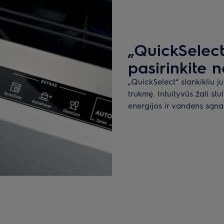
„QuickSelect
pasirinkite 
„QuickSelect“ slankikliu j
trukmę. Intuityvūs žali st
energijos ir vandens sąn