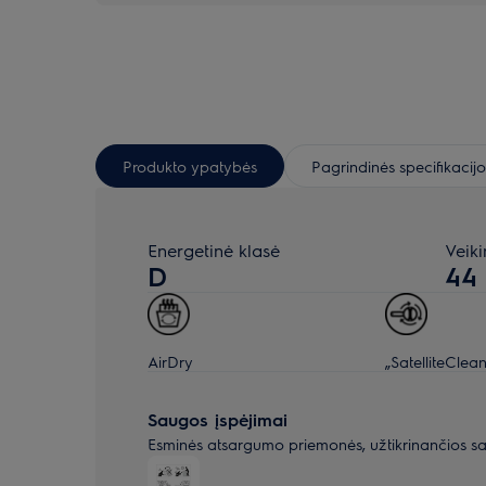
Produkto ypatybės
Pagrindinės specifikacijo
Energetinė klasė
Veik
D
44
AirDry
„SatelliteClean
Saugos įspėjimai
Esminės atsargumo priemonės, užtikrinančios s