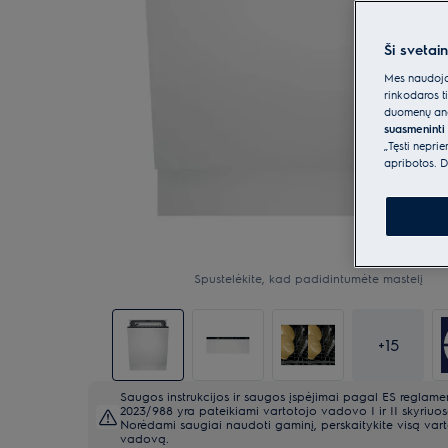
Ši svetai
Mes naudojam
rinkodaros t
duomenų anal
suasmeninti 
„Tęsti nepri
apribotos. D
Spustelėkite, kad padidintumėte mastelį
+
15
Saugos instrukcijos ir saugos įspėjimai pagal ES reglame
2023/988 yra pateikiami vartotojo vadovo I ir II skyriuos
Norėdami saugiai naudoti gaminį, perskaitykite visą var
vadovą.