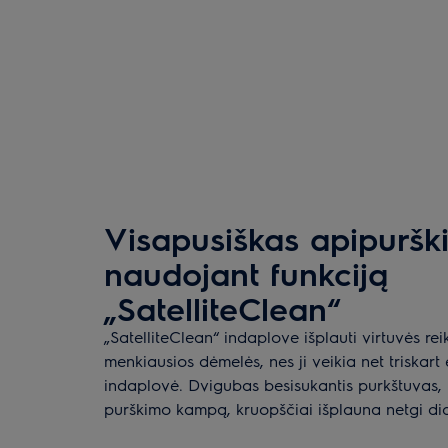
Visapusiškas apipuršk
naudojant funkciją
„SatelliteClean“
„SatelliteClean“ indaplove išplauti virtuvės re
menkiausios dėmelės, nes ji veikia net triskart 
indaplovė. Dvigubas besisukantis purkštuvas, k
purškimo kampą, kruopščiai išplauna netgi did