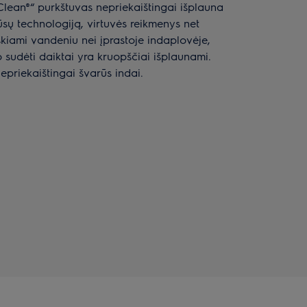
Clean®“ purkštuvas nepriekaištingai išplauna
sų technologiją, virtuvės reikmenys net
škiami vandeniu nei įprastoje indaplovėje,
to sudėti daiktai yra kruopščiai išplaunami.
nepriekaištingai švarūs indai.