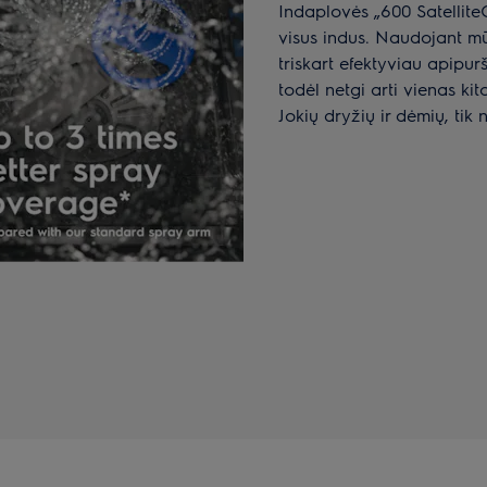
Indaplovės „600 Satellite
visus indus. Naudojant mū
triskart efektyviau apipur
todėl netgi arti vienas ki
Jokių dryžių ir dėmių, tik 