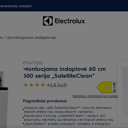
arantuota ramybė
ės
Įmontuojamos indaplovės
EES47320L
Montuojama indaplovė 60 cm
600 serija „SatelliteClean“
4.8 (449)
Gaminio informacijos lapas
Pagrindiniai privalumai
Indaplovėje „600 SatelliteClean®“ virtuvės reikmenys
triskart efektyviau apipurškiami vandeniu.
Naudojant funkciją „SatelliteClean“, vanduo ant
plaunamų reikmenų purškiamas net triskart efektyviau
„QuickSelect“ padės sutaupyti vandens ir energijos