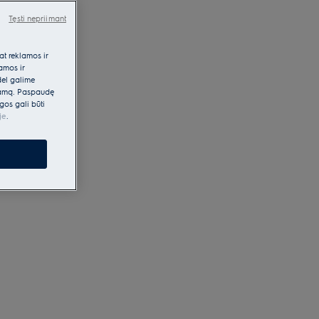
Tęsti nepriimant
at reklamos ir
lamos ir
dėl galime
klamą. Paspaudę
gos gali būti
je
.