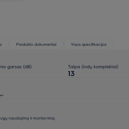
s
Produkto dokumentai
Visos specifikacijos
imo garsas (dB)
Talpa (indų komplektai)
13
®“
augų naudojimą ir montavimą.