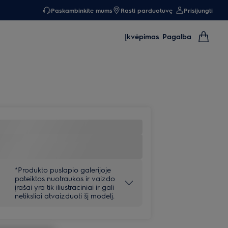
Paskambinkite mums
Rasti parduotuvę
Prisijungti
Įkvėpimas
Pagalba
*Produkto puslapio galerijoje
pateiktos nuotraukos ir vaizdo
įrašai yra tik iliustraciniai ir gali
netiksliai atvaizduoti šį modelį.