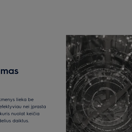
imas
ikmenys lieka be
efektyviau nei įprasta
uris nuolat keičia
elius daiktus.