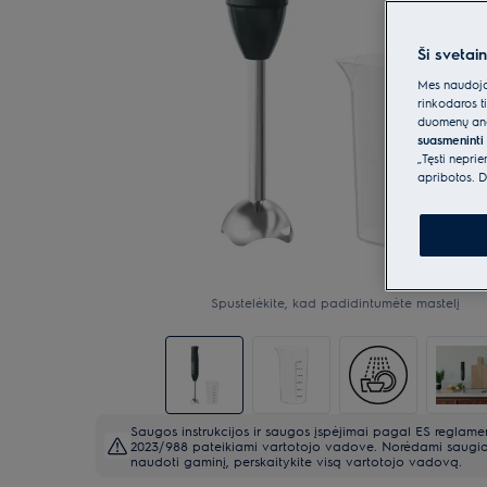
Ši svetai
Mes naudojam
rinkodaros t
duomenų anal
suasmeninti 
„Tęsti nepri
apribotos. D
Spustelėkite, kad padidintumėte mastelį
Saugos instrukcijos ir saugos įspėjimai pagal ES reglame
2023/988 pateikiami vartotojo vadove. Norėdami saugia
naudoti gaminį, perskaitykite visą vartotojo vadovą.