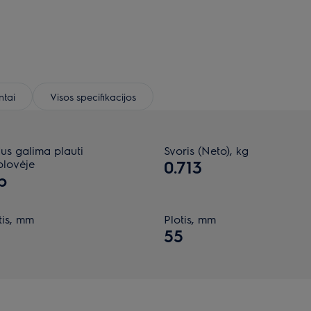
tai
Visos specifikacijos
us galima plauti
Svoris (Neto), kg
plovėje
0.713
p
tis, mm
Plotis, mm
1
55