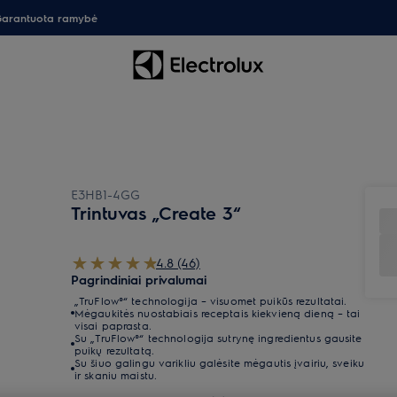
arantuota ramybė
E3HB1-4GG
Trintuvas „Create 3“
4.8 (46)
Pagrindiniai privalumai
„TruFlow®“ technologija – visuomet puikūs rezultatai.
Mėgaukitės nuostabiais receptais kiekvieną dieną – tai
visai paprasta.
Su „TruFlow®“ technologija sutrynę ingredientus gausite
puikų rezultatą.
Su šiuo galingu varikliu galėsite mėgautis įvairiu, sveiku
ir skaniu maistu.