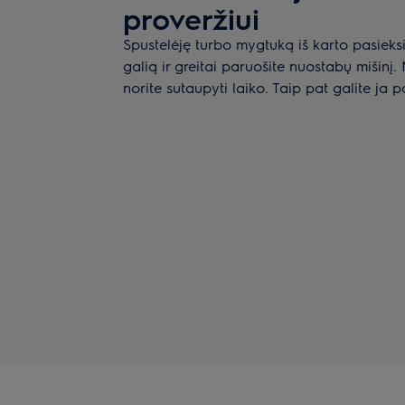
proveržiui
Spustelėję turbo mygtuką iš karto pasieks
galią ir greitai paruošite nuostabų mišinį. 
norite sutaupyti laiko. Taip pat galite ja 