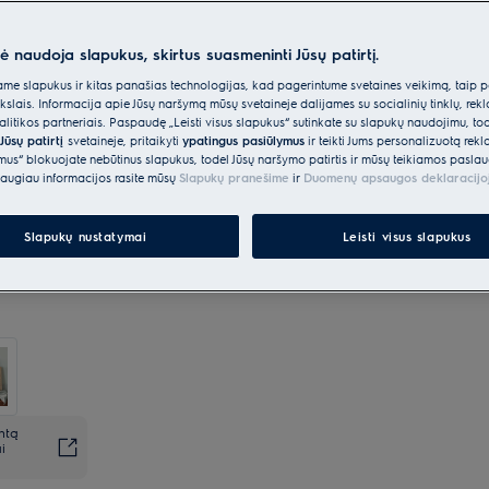
Parinktys, kad pirkimo procesas būtų dar
lengvesnis
nė naudoja slapukus, skirtus suasmeninti Jūsų patirtį.
e slapukus ir kitas panašias technologijas, kad pagerintume svetainės veikimą, taip p
Siuntos pristatymas
€15
Nemokamas
ikslais. Informacija apie Jūsų naršymą mūsų svetainėje dalijamės su socialinių tinklų, rek
itikos partneriais. Paspaudę „Leisti visus slapukus“ sutinkate su slapukų naudojimu, to
Jūsų patirtį
svetainėje, pritaikyti
ypatingus pasiūlymus
ir teikti Jums personalizuotą re
Likite ramūs, mes viskuo
ėmus“ blokuojate nebūtinus slapukus, todėl Jūsų naršymo patirtis ir mūsų teikiamos paslau
Nemokamas
pasirūpinsime
augiau informacijos rasite mūsų
Slapukų pranešime
ir
Duomenų apsaugos deklaracijo
Slapukų nustatymai
Leisti visus slapukus
ntą
i