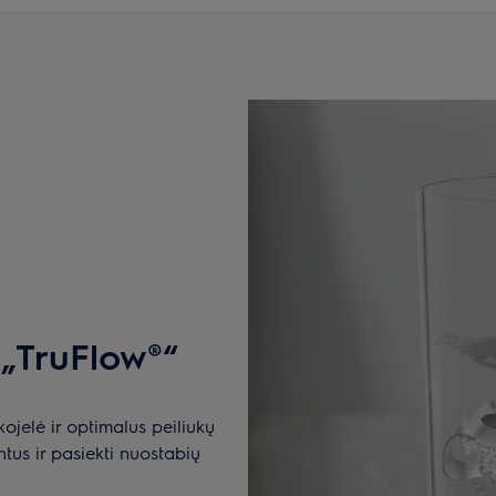
 „TruFlow®“
kojelė ir optimalus peiliukų
ntus ir pasiekti nuostabių