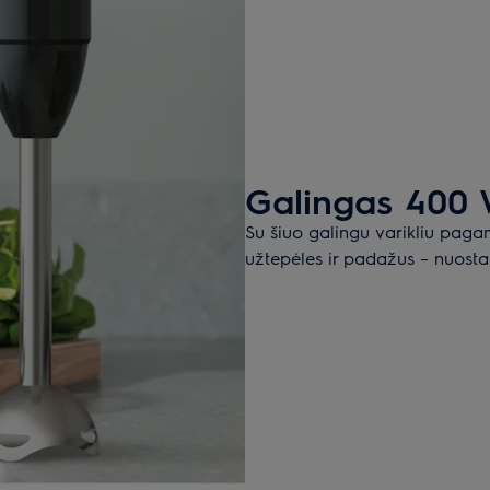
Galingas 400 W
Su šiuo galingu varikliu pagami
užtepėles ir padažus – nuostab