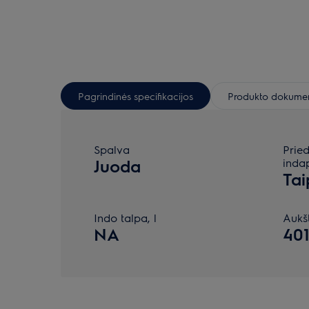
Pagrindinės specifikacijos
Produkto dokumen
Spalva
Pried
Juoda
inda
Tai
Indo talpa, l
Aukš
NA
40