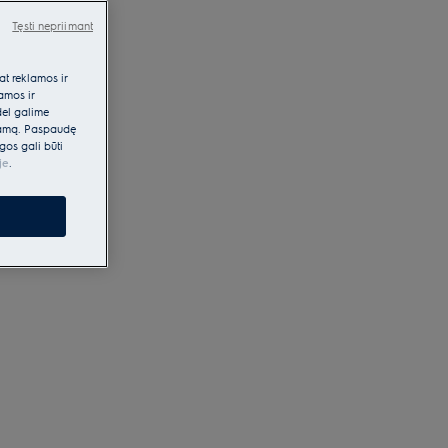
Tęsti nepriimant
at reklamos ir
lamos ir
dėl galime
klamą. Paspaudę
gos gali būti
je
.