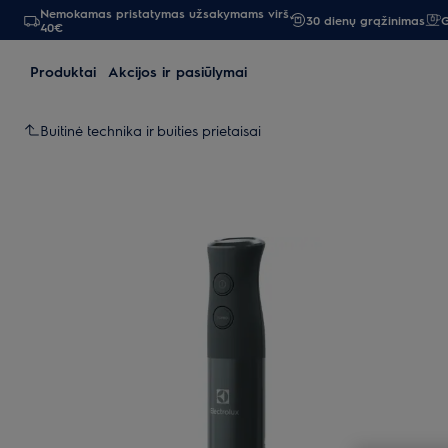
Nemokamas pristatymas užsakymams virš
30 dienų grąžinimas
G
40€
Produktai
Akcijos ir pasiūlymai
Buitinė technika ir buities prietaisai