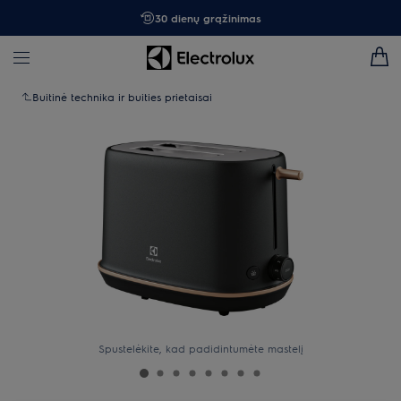
30 dienų grąžinimas
Buitinė technika ir buities prietaisai
Spustelėkite, kad padidintumėte mastelį