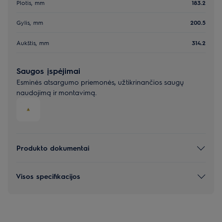
Plotis, mm
183.2
Gylis, mm
200.5
Aukštis, mm
314.2
Saugos įspėjimai
Esminės atsargumo priemonės, užtikrinančios saugų
naudojimą ir montavimą.
Produkto dokumentai
Visos specifikacijos