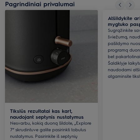
Pagrindiniai privalumai
Atšildykite a
mygtuko pas
Sugrąžinkite s
šviežumą, naud
pašildymo nuos
programą duona 
bet pakartotina
Šaldiklyje laikyt
naudodami atšil
atgaminsite tiks
Tikslūs rezultatai kas kart,
naudojant septynis nustatymus
Nesvarbu, kokią duoną šildote, „Explore
7“ skrudintuve galite pasirinkti tobulus
nustatymus. Pasirinkite iš septynių