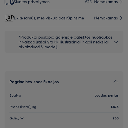
Siuntos pristatymas
€15
Nemokamas
Likite ramūs, mes viskuo pasirūpinsime
Nemokamas
*Produkto puslapio galerijoje pateiktos nuotraukos
ir vaizdo įrašai yra tik iliustraciniai ir gali netiksliai
atvaizduoti šį modelį.
Pagrindinės specifikacijos
Spalva
Juodas perlas
Svoris (Neto), kg
1.873
Galia, W
980