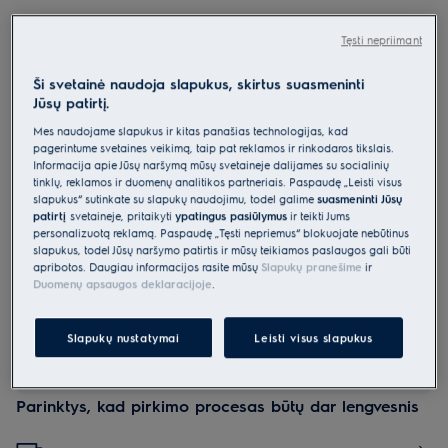
E7T1-6BP
„Explore 7“ 700 serija skrudintuvas
Tęsti nepriimant
Ši svetainė naudoja slapukus, skirtus suasmeninti
0 (0)
Jūsų patirtį.
Pagrindiniai privalumai
Mes naudojame slapukus ir kitas panašias technologijas, kad
Skrudintuvės „Explore 7“ pažangi technologija suteikia galimybę
pagerintume svetainės veikimą, taip pat reklamos ir rinkodaros tikslais.
tobulai paskrudinti duoną
Informacija apie Jūsų naršymą mūsų svetainėje dalijamės su socialinių
Mėgaukitės puikiais skrudinimo rezultatais be jokių pastangų –
tinklų, reklamos ir duomenų analitikos partneriais. Paspaudę „Leisti visus
naudokite septynis skrudinimo intensyvumo nustatymus.
Pašildykite pakartotinai neskrudindami ir veiksmingai atšildykite,
slapukus“ sutinkate su slapukų naudojimu, todėl galime
suasmeninti Jūsų
naudodami iš anksto nustatytas programas.
patirtį
svetainėje, pritaikyti
ypatingus pasiūlymus
ir teikti Jums
personalizuotą reklamą. Paspaudę „Tęsti nepriėmus“ blokuojate nebūtinus
slapukus, todėl Jūsų naršymo patirtis ir mūsų teikiamos paslaugos gali būti
apribotos. Daugiau informacijos rasite mūsų
Slapukų pranešime
ir
Duomenų apsaugos deklaracijoje
.
Slapukų nustatymai
Leisti visus slapukus
Saugos instrukcijos ir saugos įspėjimai pagal ES reglamentą
2023/988 pateikiami vartotojo vadove. Norėdami saugiai
naudoti gaminį, perskaitykite visą vartotojo vadovą.
Parinktys, kad pirkimo procesas būtų dar lengvesnis