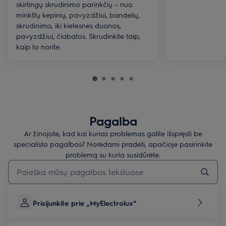
skirtingų skrudinimo parinkčių – nuo
minkštų kepinių, pavyzdžiui, bandelių,
skrudinimo, iki kietesnės duonos,
pavyzdžiui, čiabatos. Skrudinkite taip,
kaip to norite.
Pagalba
Ar žinojote, kad kai kurias problemas galite išspręsti be
specialisto pagalbos? Norėdami pradėti, apačioje pasirinkite
problemą su kuria susidūrėte.
Įveskite tekstą, jei norite ieškoti pagalbinių straipsnių
Prisijunkite prie „MyElectrolux“