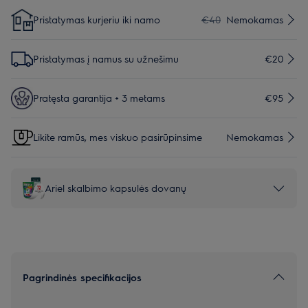
Pristatymas kurjeriu iki namo
€40
Nemokamas
Pristatymas į namus su užnešimu
€20
Pratęsta garantija + 3 metams
€95
Likite ramūs, mes viskuo pasirūpinsime
Nemokamas
Ariel skalbimo kapsulės dovanų
Pagrindinės specifikacijos