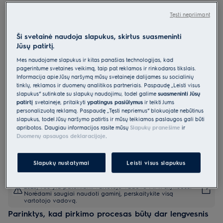
EW6F228E
Tęsti nepriimant
Skalbyklė 600 serija „SensiCare“ 8
kg
Ši svetainė naudoja slapukus, skirtus suasmeninti
Jūsų patirtį.
4.9 (222)
Mes naudojame slapukus ir kitas panašias technologijas, kad
pagerintume svetainės veikimą, taip pat reklamos ir rinkodaros tikslais.
Gaminio informacijos lapas
Pagrindiniai privalumai
Informacija apie Jūsų naršymą mūsų svetainėje dalijamės su socialinių
tinklų, reklamos ir duomenų analitikos partneriais. Paspaudę „Leisti visus
„SensiCare“ proporcingai reguliuoja laiką, vandenį ir energiją pagal
slapukus“ sutinkate su slapukų naudojimu, todėl galime
suasmeninti Jūsų
įkrovos dydį.
patirtį
svetainėje, pritaikyti
ypatingus pasiūlymus
ir teikti Jums
„SensiCare“ optimaliai kiekvieno drabužio priežiūrai.
„Time Manager®“ - skirta sutrumpinti skalbimo laiką 4 pakopomis.
personalizuotą reklamą. Paspaudę „Tęsti nepriėmus“ blokuojate nebūtinus
slapukus, todėl Jūsų naršymo patirtis ir mūsų teikiamos paslaugos gali būti
apribotos. Daugiau informacijos rasite mūsų
Slapukų pranešime
ir
Duomenų apsaugos deklaracijoje
.
Slapukų nustatymai
Leisti visus slapukus
Saugos instrukcijos ir saugos įspėjimai pagal ES reglamentą
2023/988 yra pateikiami vartotojo vadovo I ir II skyriuose.
Norėdami saugiai naudoti gaminį, perskaitykite visą
vartotojo vadovą.
Parinktys, kad pirkimo procesas būtų dar lengvesnis