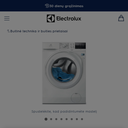
30 dienų grąžinimas
Buitinė technika ir buities prietaisai
Spustelėkite, kad padidintumėte mastelį