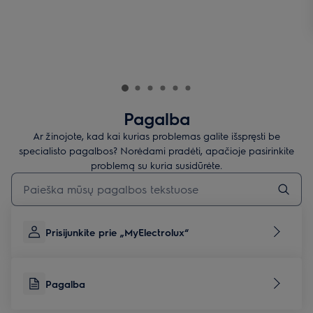
Pagalba
Ar žinojote, kad kai kurias problemas galite išspręsti be
specialisto pagalbos? Norėdami pradėti, apačioje pasirinkite
problemą su kuria susidūrėte.
Įveskite tekstą, jei norite ieškoti pagalbinių straipsnių
Prisijunkite prie „MyElectrolux“
Pagalba