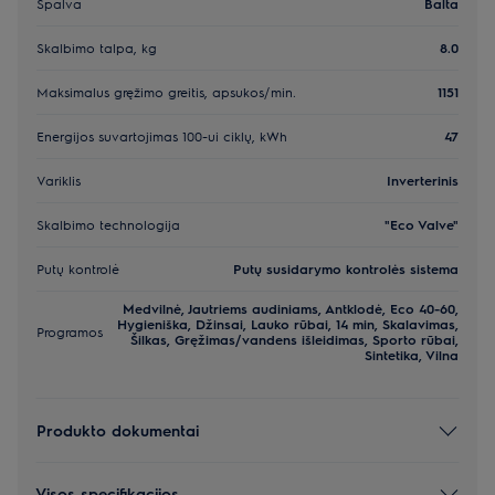
Spalva
Balta
Skalbimo talpa, kg
8.0
Maksimalus gręžimo greitis, apsukos/min.
1151
Energijos suvartojimas 100-ui ciklų, kWh
47
Variklis
Inverterinis
Skalbimo technologija
"Eco Valve"
Putų kontrolė
Putų susidarymo kontrolės sistema
Medvilnė, Jautriems audiniams, Antklodė, Eco 40-60,
Hygieniška, Džinsai, Lauko rūbai, 14 min, Skalavimas,
Programos
Šilkas, Gręžimas/vandens išleidimas, Sporto rūbai,
Sintetika, Vilna
Produkto dokumentai
Visos specifikacijos