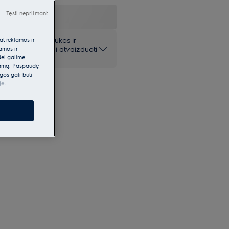
Tęsti nepriimant
 pateiktos nuotraukos ir
at reklamos ir
iai ir gali netiksliai atvaizduoti
lamos ir
dėl galime
klamą. Paspaudę
gos gali būti
je
.