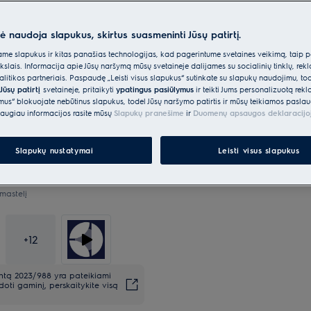
nė naudoja slapukus, skirtus suasmeninti Jūsų patirtį.
*Produkto puslapio galerijoje
e slapukus ir kitas panašias technologijas, kad pagerintume svetainės veikimą, taip p
vaizdo įrašai yra tik iliustracin
ikslais. Informacija apie Jūsų naršymą mūsų svetainėje dalijamės su socialinių tinklų, rek
šį modelį.
itikos partneriais. Paspaudę „Leisti visus slapukus“ sutinkate su slapukų naudojimu, to
Jūsų patirtį
svetainėje, pritaikyti
ypatingus pasiūlymus
ir teikti Jums personalizuotą re
ėmus“ blokuojate nebūtinus slapukus, todėl Jūsų naršymo patirtis ir mūsų teikiamos paslau
augiau informacijos rasite mūsų
Slapukų pranešime
ir
Duomenų apsaugos deklaracijo
Slapukų nustatymai
Leisti visus slapukus
mastelį
+
12
entą 2023/988 yra pateikiami
oti gaminį, perskaitykite visą