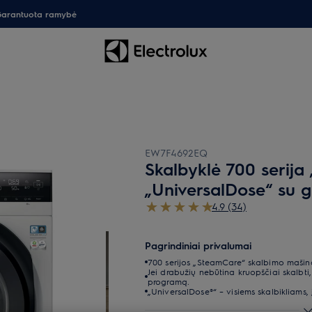
arantuota ramybė
EW7F4692EQ
Skalbyklė 700 serija
„UniversalDose“ su 
4.9 (34)
Pagrindiniai privalumai
700 serijos „SteamCare“ skalbimo mašin
Jei drabužių nebūtina kruopščiai skalbti
programą.
„UniversalDose®“ – visiems skalbikliams,