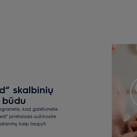
d“ skalbinių
u būdu
programėle, kad galėtumėte
d“ prietaisais sužinosite
patarimų kaip taupyti