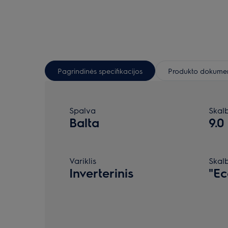
Pagrindinės specifikacijos
Produkto dokumen
Spalva
Skal
Balta
9.0
Variklis
Skal
Inverterinis
"Ec