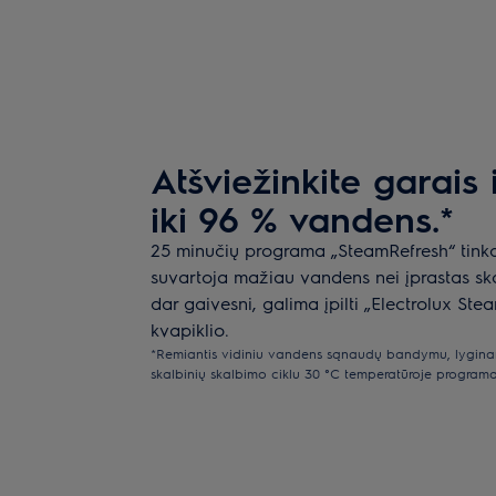
Atšviežinkite garais 
iki 96 % vandens.*
25 minučių programa „SteamRefresh“ tink
suvartoja mažiau vandens nei įprastas sk
dar gaivesni, galima įpilti „Electrolux St
kvapiklio.
*Remiantis vidiniu vandens sąnaudų bandymu, lyginan
skalbinių skalbimo ciklu 30 °C temperatūroje programa