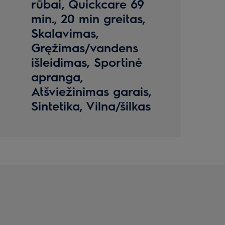
rūbai, Quickcare 69
min., 20 min greitas,
Skalavimas,
Gręžimas/vandens
išleidimas, Sportinė
apranga,
Atšviežinimas garais,
Sintetika, Vilna/šilkas