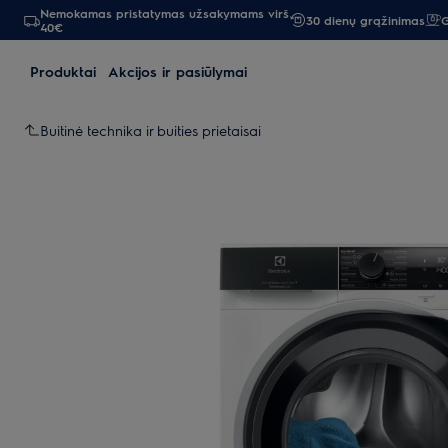
Nemokamas pristatymas užsakymams virš
30 dienų grąžinimas
G
40€
Produktai
Akcijos ir pasiūlymai
Buitinė technika ir buities prietaisai