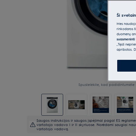
Ši svetai
Mes naudojam
rinkodaros t
duomenų anal
suasmeninti 
„Tęsti nepri
apribotos. D
Spustelėkite, kad padidintumėte 
Saugos instrukcijos ir saugos įspėjimai pagal ES reglam
vartotojo vadovo I ir II skyriuose. Norėdami saugiai naud
vartotojo vadovą.