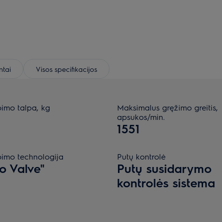
tai
Visos specifikacijos
bimo talpa, kg
Maksimalus gręžimo greitis,
apsukos/min.
1551
bimo technologija
Putų kontrolė
o Valve"
Putų susidarymo
kontrolės sistema