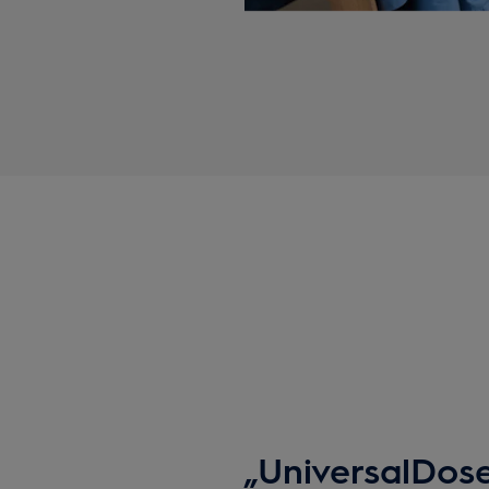
„UniversalDos