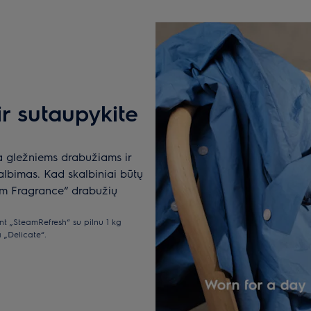
ir sutaupykite
a gležniems drabužiams ir
albimas. Kad skalbiniai būtų
eam Fragrance“ drabužių
t „SteamRefresh“ su pilnu 1 kg
 „Delicate“.