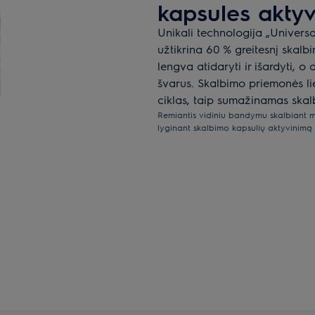
kapsules aktyv
Unikali technologija „Universa
užtikrina 60 % greitesnį skalbi
lengva atidaryti ir išardyti, o
švarus. Skalbimo priemonės li
ciklas, taip sumažinamas ska
Remiantis vidiniu bandymu skalbiant m
lyginant skalbimo kapsulių aktyvinimą 