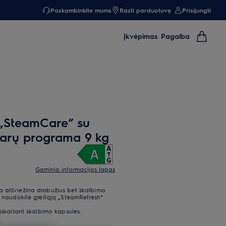
Paskambinkite mums
Rasti parduotuvę
Prisijungti
Įkvėpimas
Pagalba
 „SteamCare“ su
garų programa 9 kg
Gaminio informacijos lapas
a atšviežina drabužius bet skalbimo
, naudokite greitąją „SteamRefresh“
 įskaitant skalbimo kapsules.