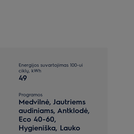
Energijos suvartojimas 100-ui
ciklų, kWh
49
Programos
Medvilnė, Jautriems
audiniams, Antklodė,
Eco 40-60,
Hygieniška, Lauko