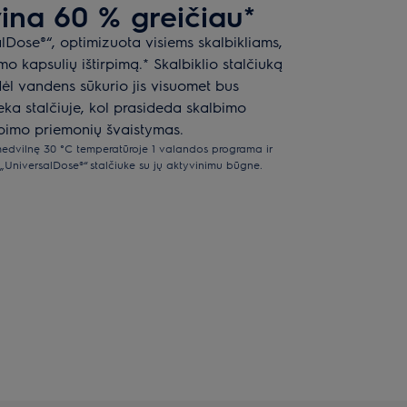
ina 60 % greičiau*
lDose®“, optimizuota visiems skalbikliams,
mo kapsulių ištirpimą.* Skalbiklio stalčiuką
 dėl vandens sūkurio jis visuomet bus
eka stalčiuje, kol prasideda skalbimo
lbimo priemonių švaistymas.
edvilnę 30 °C temperatūroje 1 valandos programa ir
„UniversalDose®“ stalčiuke su jų aktyvinimu būgne.