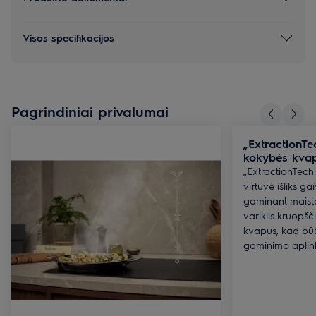
Visos specifikacijos
Pagrindiniai privalumai
„ExtractionTe
kokybės kvap
„ExtractionTech 
virtuvė išliks ga
gaminant maist
variklis kruopšč
kvapus, kad bū
gaminimo aplin