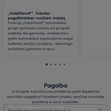
„Hob2Hood®“. Tobulas
pagalbininkas ruošiant maistą
Funkcija „Hob2Hood®“ automatiškai
įjungia gartraukio šviesas, kai įjungiate
kaitlentę. Kai gaminate, ventiliatoriaus
greitis automatiškai reguliuojamas pagal
kaitlentės karščio nuostatas, veiksmingai
pašalinant gaminimo kvapus.
Pagalba
Ar žinojote, kad kai kurias problemas galite išspręsti be
specialisto pagalbos? Norėdami pradėti, apačioje pasirinkite
problemą su kuria susidūrėte.
Įveskite tekstą, jei norite ieškoti pagalbinių straipsnių