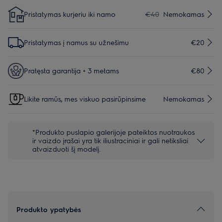
Pristatymas kurjeriu iki namo
€40
Nemokamas
Pristatymas į namus su užnešimu
€20
Pratęsta garantija + 3 metams
€80
Likite ramūs, mes viskuo pasirūpinsime
Nemokamas
*Produkto puslapio galerijoje pateiktos nuotraukos
ir vaizdo įrašai yra tik iliustraciniai ir gali netiksliai
atvaizduoti šį modelį.
Produkto ypatybės