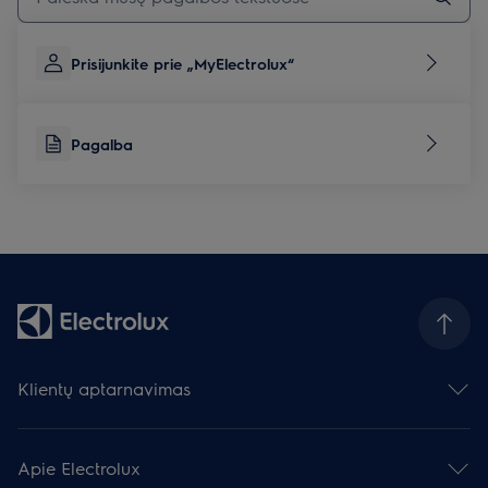
Prisijunkite prie „MyElectrolux“
Pagalba
Klientų aptarnavimas
Susisiekite su mumis
Palikite atsiliepimą
Apie Electrolux
Prietaisų remontas