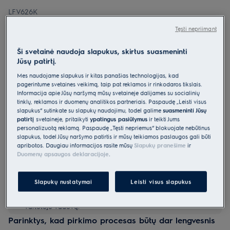
LFV626K
Vertikalus garų rinktuvas 60 cm
Tęsti nepriimant
600 serija „Hob2Hood®“
Ši svetainė naudoja slapukus, skirtus suasmeninti
0 (0)
Jūsų patirtį.
Gaminio informacijos lapas
Mes naudojame slapukus ir kitas panašias technologijas, kad
Pagrindiniai privalumai
pagerintume svetainės veikimą, taip pat reklamos ir rinkodaros tikslais.
600 serijos gartraukis „Hob2Hood®“ automatiškai reguliuoja
Informacija apie Jūsų naršymą mūsų svetainėje dalijamės su socialinių
gartraukio nustatymus.
tinklų, reklamos ir duomenų analitikos partneriais. Paspaudę „Leisti visus
„Hob2Hood®“ reguliuoja viryklės gartraukį pagal kaitlentės nuostatas.
slapukus“ sutinkate su slapukų naudojimu, todėl galime
suasmeninti Jūsų
„ExtractionTech Plus“ greitai išvalo virtuvės orą.
patirtį
svetainėje, pritaikyti
ypatingus pasiūlymus
ir teikti Jums
personalizuotą reklamą. Paspaudę „Tęsti nepriėmus“ blokuojate nebūtinus
slapukus, todėl Jūsų naršymo patirtis ir mūsų teikiamos paslaugos gali būti
apribotos. Daugiau informacijos rasite mūsų
Slapukų pranešime
ir
Duomenų apsaugos deklaracijoje
.
Slapukų nustatymai
Leisti visus slapukus
Saugos instrukcijos ir saugos įspėjimai pagal ES reglamentą
2023/988 yra pateikiami vartotojo vadovo I ir II skyriuose.
Norėdami saugiai naudoti gaminį, perskaitykite visą
vartotojo vadovą.
Parinktys, kad pirkimo procesas būtų dar lengvesnis