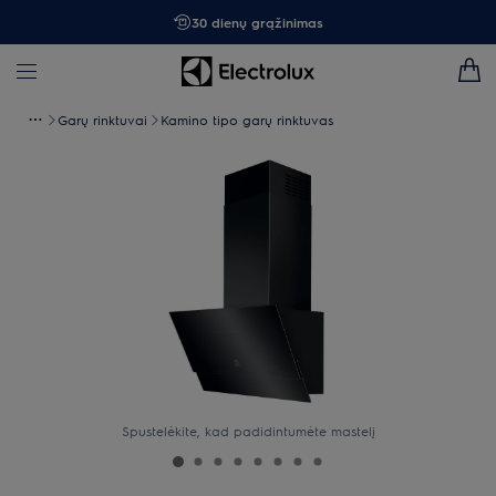
30 dienų grąžinimas
Garų rinktuvai
Kamino tipo garų rinktuvas
Spustelėkite, kad padidintumėte mastelį