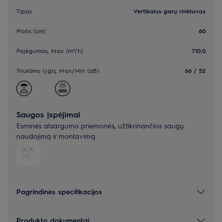
Tipas
Vertikalus garų rinktuvas
Plotis (cm)
60
Pajėgumas, Max (m³/h)
710.0
Triukšmo lygis, Max/Min (dB)
66 / 52
Saugos įspėjimai
Esminės atsargumo priemonės, užtikrinančios saugų
naudojimą ir montavimą.
Pagrindinės specifikacijos
Produkto dokumentai