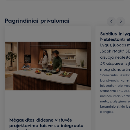
Pagrindiniai privalumai
Subtilus ir ly
Neblėstanti e
Lygus, juodos m
„SaphirMatt® SE“
alsuoja neblėsta
3X atsparesnis 
mūsų standartini
*Remiantis užsak
bandymais, kurie b
laboratorijoje va
standartu IEC 600
matomumas verti
metu, palyginus s
keraminiu stiklu 
dangos.
Mėgaukitės didesne virtuvės
projektavimo laisve su integruotu