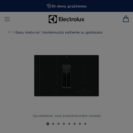
30 dienų grąžinimas
Garų rinktuvai
Kombinuota kaitlentė su gartraukiu
Spustelėkite, kad padidintumėte mastelį