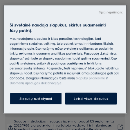
ECC83410CT
Indukcinė kaitlentė su garų rinktuvu
Tęsti nepriimant
80 cm 600 serija „SaphirMatt SE®“
Ši svetainė naudoja slapukus, skirtus suasmeninti
„Bridge“ su „Hob2Hood®“
Jūsų patirtį.
5 (2)
Mes naudojame slapukus ir kitas panašias technologijas, kad
pagerintume svetainės veikimą, taip pat reklamos ir rinkodaros tikslais.
Gaminio informacijos lapas
Informacija apie Jūsų naršymą mūsų svetainėje dalijamės su socialinių
Pagrindiniai privalumai
tinklų, reklamos ir duomenų analitikos partneriais. Paspaudę „Leisti visus
slapukus“ sutinkate su slapukų naudojimu, todėl galime
suasmeninti Jūsų
600 serijos kaitlentė su gartraukiu „Bridge“ – virtuvės erdvei ir
patirtį
svetainėje, pritaikyti
ypatingus pasiūlymus
ir teikti Jums
universalumui.
personalizuotą reklamą. Paspaudę „Tęsti nepriėmus“ blokuojate nebūtinus
Integruotas gartraukis suteikia daugiau laisvės susikurti savo svajonių
virtuvę.
slapukus, todėl Jūsų naršymo patirtis ir mūsų teikiamos paslaugos gali būti
„SaphirMatt® SE“ – subtili elegancija, lygus paviršius. Ilgiau atrodo
apribotos. Daugiau informacijos rasite mūsų
Slapukų pranešime
ir
lyg nauja.
Duomenų apsaugos deklaracijoje
.
Slapukų nustatymai
Leisti visus slapukus
Saugos instrukcijos ir saugos įspėjimai pagal ES reglamentą
2023/988 yra pateikiami vartotojo vadovo I ir II skyriuose.
Norėdami saugiai naudoti gaminį, perskaitykite visą