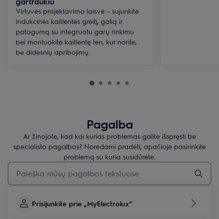
gartraukiu
Virtuvės projektavimo laisvė – sujunkite
indukcinės kaitlentės greitį, galią ir
patogumą su integruotu garų rinkimu
bei montuokite kaitlentę ten, kur norite,
be didesnių apribojimų.
Pagalba
Ar žinojote, kad kai kurias problemas galite išspręsti be
specialisto pagalbos? Norėdami pradėti, apačioje pasirinkite
problemą su kuria susidūrėte.
Įveskite tekstą, jei norite ieškoti pagalbinių straipsnių
Prisijunkite prie „MyElectrolux“