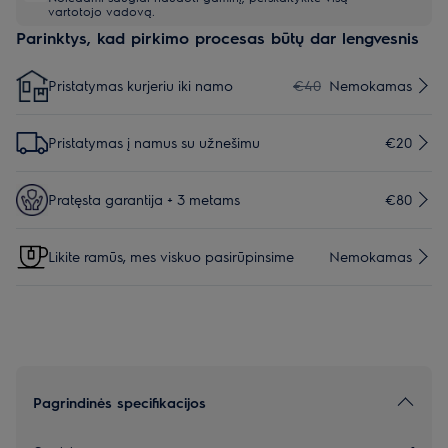
vartotojo vadovą.
Parinktys, kad pirkimo procesas būtų dar lengvesnis
Pristatymas kurjeriu iki namo
€40
Nemokamas
Pristatymas į namus su užnešimu
€20
Pratęsta garantija + 3 metams
€80
Likite ramūs, mes viskuo pasirūpinsime
Nemokamas
Pagrindinės specifikacijos