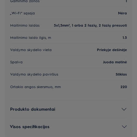
Gaminimo zonos
1
„Wi-Fi“ sąsaja
Nėra
Maitinimo laidas
5x1,5mm², 1 arba 2 fazių, 2 fazių presuoti
Maitinimo laido ilgis, m
1.5
Valdymo skydelio vieta
Priekyje dešinėje
Spalva
Juoda matinė
Valdymo skydelio paviršius
Stiklas
Ortakio angos skersmuo, mm
220
Produkto dokumentai
Visos specifikacijos