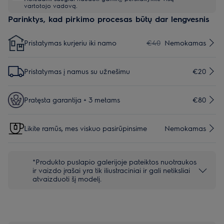
vartotojo vadovą.
Parinktys, kad pirkimo procesas būtų dar lengvesnis
Pristatymas kurjeriu iki namo
€40
Nemokamas
Pristatymas į namus su užnešimu
€20
Pratęsta garantija + 3 metams
€80
Likite ramūs, mes viskuo pasirūpinsime
Nemokamas
*Produkto puslapio galerijoje pateiktos nuotraukos
ir vaizdo įrašai yra tik iliustraciniai ir gali netiksliai
atvaizduoti šį modelį.