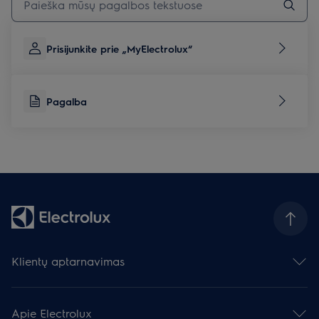
Prisijunkite prie „MyElectrolux“
Pagalba
Klientų aptarnavimas
Susisiekite su mumis
Palikite atsiliepimą
Apie Electrolux