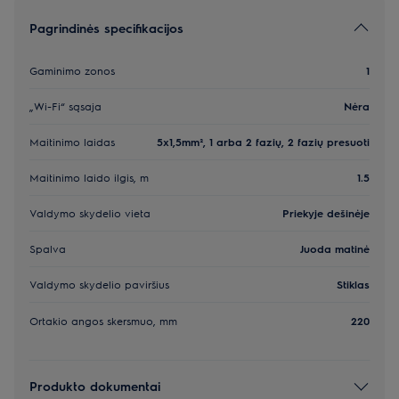
Pagrindinės specifikacijos
Gaminimo zonos
1
„Wi-Fi“ sąsaja
Nėra
Maitinimo laidas
5x1,5mm², 1 arba 2 fazių, 2 fazių presuoti
Maitinimo laido ilgis, m
1.5
Valdymo skydelio vieta
Priekyje dešinėje
Spalva
Juoda matinė
Valdymo skydelio paviršius
Stiklas
Ortakio angos skersmuo, mm
220
Produkto dokumentai