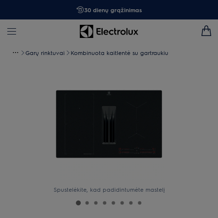
30 dienų grąžinimas
Garų rinktuvai
Kombinuota kaitlentė su gartraukiu
Spustelėkite, kad padidintumėte mastelį