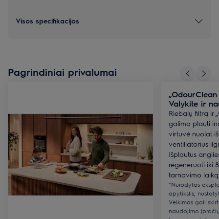
Visos specifikacijos
Pagrindiniai privalumai
„OdourClean P
Valykite ir n
Riebalų filtrą ir
galima plauti in
virtuvė nuolat iš
ventiliatorius il
Išplautus anglies
regeneruoti iki 8
tarnavimo laiką 
*Nurodytas eksplo
apytikslis, nusta
Veikimas gali skirt
naudojimo įpročių 