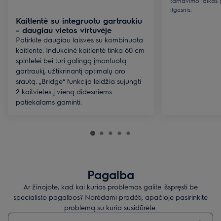
tarnavimo laikas 
ilgesnis.
Kaitlentė su integruotu gartraukiu
- daugiau vietos virtuvėje
Patirkite daugiau laisvės su kombinuota
kaitlente. Indukcinė kaitlentė tinka 60 cm
spintelei bei turi galingą įmontuotą
gartraukį, užtikrinantį optimalų oro
srautą. „Bridge“ funkcija leidžia sujungti
2 kaitvietes į vieną didesniems
patiekalams gaminti.
Pagalba
Ar žinojote, kad kai kurias problemas galite išspręsti be
specialisto pagalbos? Norėdami pradėti, apačioje pasirinkite
problemą su kuria susidūrėte.
Įveskite tekstą, jei norite ieškoti pagalbinių straipsnių