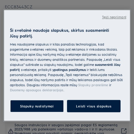
ECC83443CZ
Indukcinė kaitlentė su garų rinktuvu
Tęsti nepriimant
80 cm 600 serija „SaphirMatt®“
„Bridge“ su „Hob2Hood®“
Ši svetainė naudoja slapukus, skirtus suasmeninti
Jūsų patirtį.
5 (41)
Mes naudojame slapukus ir kitas panašias technologijas, kad
pagerintume svetainės veikimą, taip pat reklamos ir rinkodaros tikslais.
Gaminio informacijos lapas
Informacija apie Jūsų naršymą mūsų svetainėje dalijamės su socialinių
Pagrindiniai privalumai
tinklų, reklamos ir duomenų analitikos partneriais. Paspaudę „Leisti visus
600 serijos kaitlentė su gartraukiu „Bridge“ – virtuvės erdvei ir
slapukus“ sutinkate su slapukų naudojimu, todėl galime
suasmeninti Jūsų
universalumui.
patirtį
svetainėje, pritaikyti
ypatingus pasiūlymus
ir teikti Jums
Kaitlentė su integruotu gartraukiu sujungia indukciją ir garų
ištraukimą.
personalizuotą reklamą. Paspaudę „Tęsti nepriėmus“ blokuojate nebūtinus
„OdourClean Plus“ anglies filtrą galima išvalyti ir naudoti
slapukus, todėl Jūsų naršymo patirtis ir mūsų teikiamos paslaugos gali būti
pakartotinai.
apribotos. Daugiau informacijos rasite mūsų
Slapukų pranešime
ir
Duomenų apsaugos deklaracijoje
.
Slapukų nustatymai
Leisti visus slapukus
Saugos instrukcijos ir saugos įspėjimai pagal ES reglamentą
2023/988 yra pateikiami vartotojo vadovo I ir II skyriuose.
Norėdami saugiai naudoti gaminį, perskaitykite visą