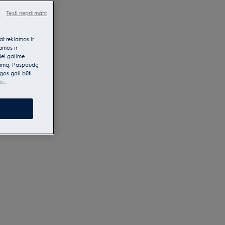
Tęsti nepriimant
at reklamos ir
lamos ir
dėl galime
klamą. Paspaudę
gos gali būti
je
.