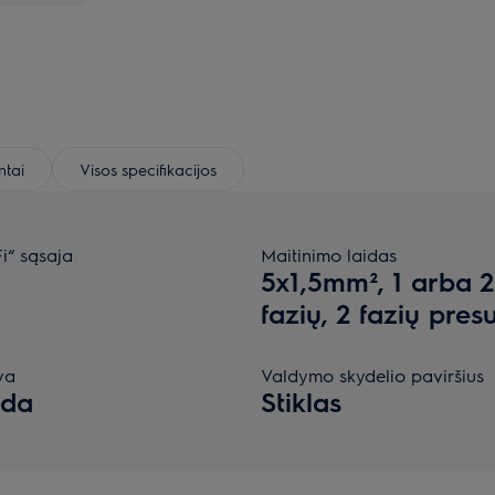
tai
Visos specifikacijos
i“ sąsaja
Maitinimo laidas
a
5x1,5mm², 1 arba 2
fazių, 2 fazių pres
va
Valdymo skydelio paviršius
oda
Stiklas