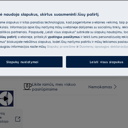
Touch“
nė naudoja slapukus, skirtus suasmeninti Jūsų patirtį.
Parinktys, kad pirkimo procesas būtų dar
e slapukus ir kitas panašias technologijas, kad pagerintume svetainės veikimą, taip p
lengvesnis
ikslais. Informacija apie Jūsų naršymą mūsų svetainėje dalijamės su socialinių tinklų, rek
itikos partneriais. Paspaudę „Leisti visus slapukus“ sutinkate su slapukų naudojimu, to
Pristatymas kurjeriu iki
€40
Nemokamas
Jūsų patirtį
svetainėje, pritaikyti
ypatingus pasiūlymus
ir teikti Jums personalizuotą re
namo
ėmus“ blokuojate nebūtinus slapukus, todėl Jūsų naršymo patirtis ir mūsų teikiamos paslau
augiau informacijos rasite mūsų
Slapukų pranešime
ir
Duomenų apsaugos deklaracijo
Pristatymas į namus su užnešimu
€20
Slapukų nustatymai
Leisti visus slapukus
Pratęsta garantija + 3 metams
€80
Likite ramūs, mes viskuo
Nemokamas
pasirūpinsime
ntą
e.
totojo