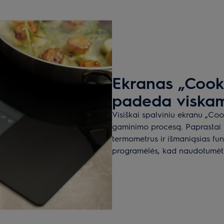
Ekranas „Cook
padeda viskam
Visiškai spalviniu ekranu „Coo
gaminimo procesą. Paprastai va
termometrus ir išmaniąsias funk
programėlės, kad naudotumėtės