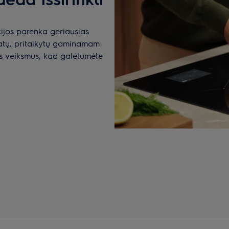
ijos parenka geriausias
tatų, pritaikytų gaminamam
us veiksmus, kad galėtumėte