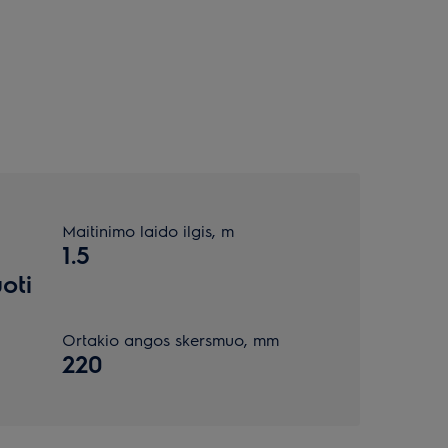
Maitinimo laido ilgis, m
1.5
uoti
Ortakio angos skersmuo, mm
220