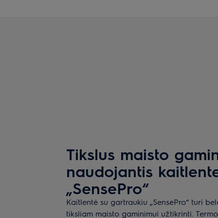
Tikslus maisto gami
naudojantis kaitlent
„SensePro“
Kaitlentė su gartraukiu „SensePro“ turi be
tiksliam maisto gaminimui užtikrinti. Ter