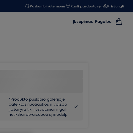
Paskambinkite mums
Rasti parduotuvę
Prisijungti
Įkvėpimas
Pagalba
*Produkto puslapio galerijoje
pateiktos nuotraukos ir vaizdo
įrašai yra tik iliustraciniai ir gali
netiksliai atvaizduoti šį modelį.