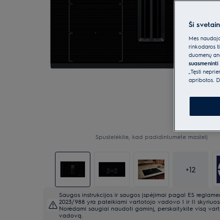
Ši svetai
Mes naudojam
rinkodaros t
duomenų anal
suasmeninti 
„Tęsti nepri
apribotos. D
Spustelėkite, kad padidintumėte mastelį
+
12
Saugos instrukcijos ir saugos įspėjimai pagal ES reglame
2023/988 yra pateikiami vartotojo vadovo I ir II skyriuos
Norėdami saugiai naudoti gaminį, perskaitykite visą var
vadovą.