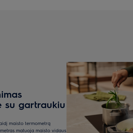
nimas
e su gartraukiu
laidį maisto termometrą
mometras matuoja maisto vidaus