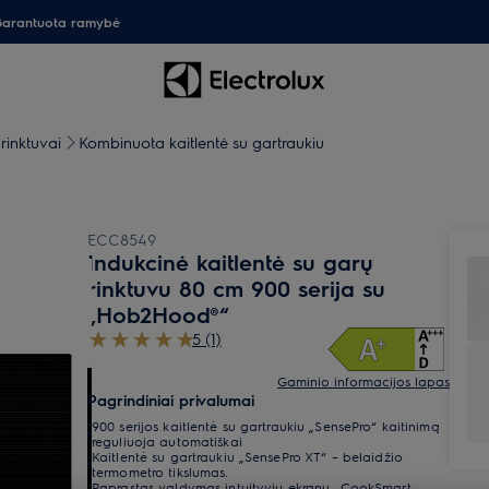
arantuota ramybė
rinktuvai
Kombinuota kaitlentė su gartraukiu
ECC8549
Indukcinė kaitlentė su garų
rinktuvu 80 cm 900 serija su
„Hob2Hood®“
5 (1)
Gaminio informacijos lapas
Pagrindiniai privalumai
900 serijos kaitlentė su gartraukiu „SensePro“ kaitinimą
reguliuoja automatiškai
Kaitlentė su gartraukiu „SensePro XT“ – belaidžio
termometro tikslumas.
Paprastas valdymas intuityviu ekranu „CookSmart