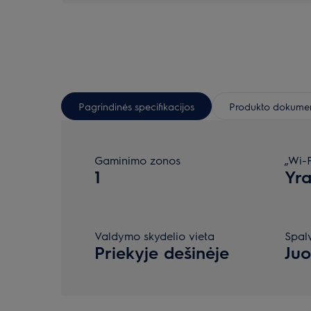
Pagrindinės specifikacijos
Produkto dokumen
Gaminimo zonos
„Wi-F
1
Yr
Valdymo skydelio vieta
Spal
Priekyje dešinėje
Ju