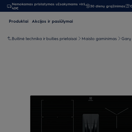
Nemokamas pristatymas užsakymams virš
30 dienų grąžinimas
G
40€
Produktai
Akcijos ir pasiūlymai
Buitinė technika ir buities prietaisai
Maisto gaminimas
Garų 