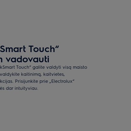
Smart Touch“
 vadovauti
kSmart Touch“ galite valdyti visą maisto
ldykite kaitinimą, kaitvietes,
cijas. Prisijunkite prie „Electrolux“
 dar intuityviau.