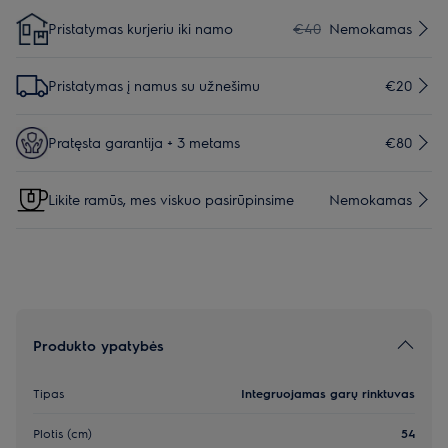
Pristatymas kurjeriu iki namo
€40
Nemokamas
Pristatymas į namus su užnešimu
€20
Pratęsta garantija + 3 metams
€80
Likite ramūs, mes viskuo pasirūpinsime
Nemokamas
Produkto ypatybės
Tipas
Integruojamas garų rinktuvas
Plotis (cm)
54