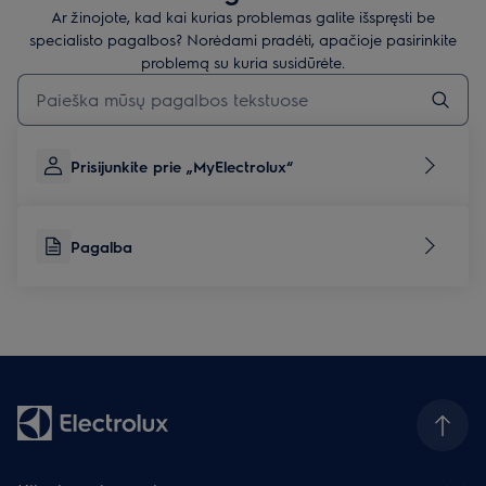
Ar žinojote, kad kai kurias problemas galite išspręsti be
specialisto pagalbos? Norėdami pradėti, apačioje pasirinkite
problemą su kuria susidūrėte.
Įveskite tekstą, jei norite ieškoti pagalbinių straipsnių
Prisijunkite prie „MyElectrolux“
Pagalba