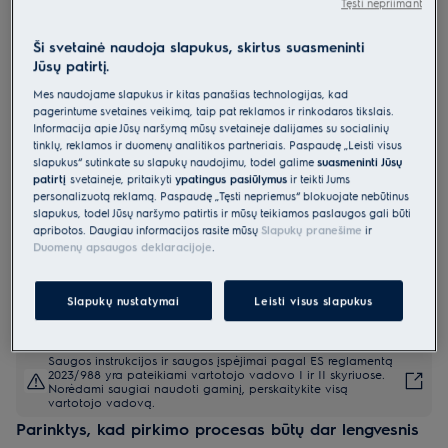
Tęsti nepriimant
LFG815K
Integruojamas garų rinktuvas 54
Ši svetainė naudoja slapukus, skirtus suasmeninti
Jūsų patirtį.
cm 900 serija „Hob2Hood®“
Mes naudojame slapukus ir kitas panašias technologijas, kad
0 (0)
pagerintume svetainės veikimą, taip pat reklamos ir rinkodaros tikslais.
Informacija apie Jūsų naršymą mūsų svetainėje dalijamės su socialinių
Gaminio informacijos lapas
tinklų, reklamos ir duomenų analitikos partneriais. Paspaudę „Leisti visus
Pagrindiniai privalumai
slapukus“ sutinkate su slapukų naudojimu, todėl galime
suasmeninti Jūsų
patirtį
svetainėje, pritaikyti
ypatingus pasiūlymus
ir teikti Jums
Pažangi jutiklių technologija švariam ir gaiviam virtuvės orui.
„AutoSense“ intuityviai reguliuoja ištraukimą.
personalizuotą reklamą. Paspaudę „Tęsti nepriėmus“ blokuojate nebūtinus
Baigus gaminti maistą, funkcija „Breeze“ be jokio triukšmo atšviežina
slapukus, todėl Jūsų naršymo patirtis ir mūsų teikiamos paslaugos gali būti
orą.
apribotos. Daugiau informacijos rasite mūsų
Slapukų pranešime
ir
Duomenų apsaugos deklaracijoje
.
Slapukų nustatymai
Leisti visus slapukus
Saugos instrukcijos ir saugos įspėjimai pagal ES reglamentą
2023/988 yra pateikiami vartotojo vadovo I ir II skyriuose.
Norėdami saugiai naudoti gaminį, perskaitykite visą
vartotojo vadovą.
Parinktys, kad pirkimo procesas būtų dar lengvesnis