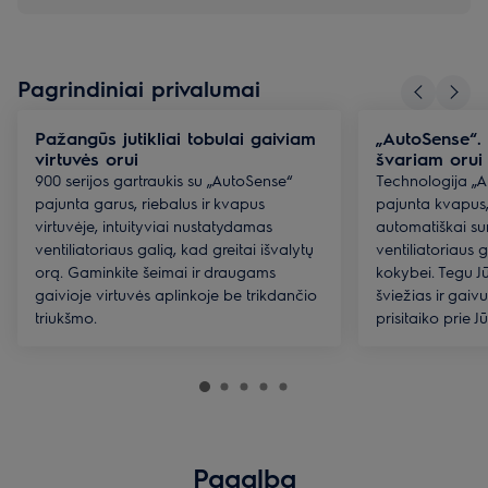
Pagrindiniai privalumai
Pažangūs jutikliai tobulai gaiviam
„AutoSense“. 
virtuvės orui
švariam orui 
900 serijos gartraukis su „AutoSense“
Technologija „Au
pajunta garus, riebalus ir kvapus
pajunta kvapus, 
virtuvėje, intuityviai nustatydamas
automatiškai s
ventiliatoriaus galią, kad greitai išvalytų
ventiliatoriaus g
orą. Gaminkite šeimai ir draugams
kokybei. Tegu J
gaivioje virtuvės aplinkoje be trikdančio
šviežias ir gaiv
triukšmo.
prisitaiko prie 
Pagalba