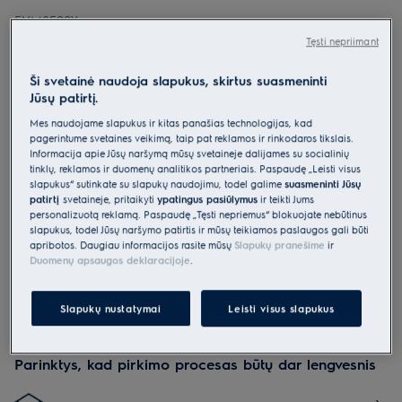
EVM8E09X
Mikrobangų krosnelė 700 serija
Tęsti nepriimant
„MealAssist“
Ši svetainė naudoja slapukus, skirtus suasmeninti
5 (945)
Jūsų patirtį.
Pagrindiniai privalumai
Mes naudojame slapukus ir kitas panašias technologijas, kad
700 serijos mikrobangų krosnelė „MealAssist“ padeda pašildyti ir
pagerintume svetainės veikimą, taip pat reklamos ir rinkodaros tikslais.
atitirpinti maistą, kepti jį įprastai arba naudojant grilio funkciją.
Mikrobangų krosnelė greitai pašildo ir atitirpina maistą.
Informacija apie Jūsų naršymą mūsų svetainėje dalijamės su socialinių
Maistą bus lengva gaminti valdant jautriu jutikliniu valdymo skydeliu
tinklų, reklamos ir duomenų analitikos partneriais. Paspaudę „Leisti visus
„EXCite“.
slapukus“ sutinkate su slapukų naudojimu, todėl galime
suasmeninti Jūsų
patirtį
svetainėje, pritaikyti
ypatingus pasiūlymus
ir teikti Jums
personalizuotą reklamą. Paspaudę „Tęsti nepriėmus“ blokuojate nebūtinus
slapukus, todėl Jūsų naršymo patirtis ir mūsų teikiamos paslaugos gali būti
apribotos. Daugiau informacijos rasite mūsų
Slapukų pranešime
ir
Duomenų apsaugos deklaracijoje
.
Saugos instrukcijos ir saugos įspėjimai pagal ES reglamentą
Slapukų nustatymai
Leisti visus slapukus
2023/988 yra pateikiami vartotojo vadovo I ir II skyriuose.
Norėdami saugiai naudoti gaminį, perskaitykite visą
vartotojo vadovą.
Parinktys, kad pirkimo procesas būtų dar lengvesnis