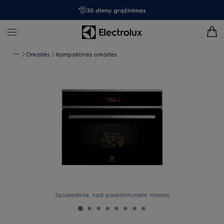
30 dienų grąžinimas
Orkaitės
Kompaktinės orkaitės
Spustelėkite, kad padidintumėte mastelį