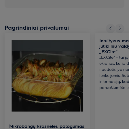
Pagrindiniai privalumai
Intuityvus m
jutikliniu va
„EXCite“
„EXCite“ – tai jau
ekranas, kurio d
naudotis įvairio
funkcijomis. Jis t
informaciją, ka
paruoštumėte užt
Mikrobangų krosnelės patogumas