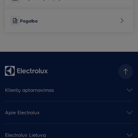
Pagalba
Klientų aptarnavimas
Susisiekite su mumis
Palikite atsiliepimą
Apie Electrolux
Prietaisų remontas
Pagalba
Electrolux grupė
Užregistruokite gaminį
Spauda ir naujienos
Atsisiųsti vadovus
Electrolux Lietuva