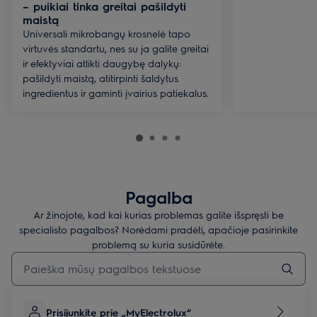
– puikiai tinka greitai pašildyti
maistą
Universali mikrobangų krosnelė tapo
virtuvės standartu, nes su ja galite greitai
ir efektyviai atlikti daugybę dalykų:
pašildyti maistą, atitirpinti šaldytus
ingredientus ir gaminti įvairius patiekalus.
Pagalba
Ar žinojote, kad kai kurias problemas galite išspręsti be
specialisto pagalbos? Norėdami pradėti, apačioje pasirinkite
problemą su kuria susidūrėte.
Įveskite tekstą, jei norite ieškoti pagalbinių straipsnių
Prisijunkite prie „MyElectrolux“