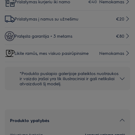
Pristatymas kurjeriu iki namo
€40
Nemokamas
Pristatymas į namus su užnešimu
€20
Pratęsta garantija + 3 metams
€80
Likite ramūs, mes viskuo pasirūpinsime
Nemokamas
*Produkto puslapio galerijoje pateiktos nuotraukos
ir vaizdo įrašai yra tik iliustraciniai ir gali netiksliai
atvaizduoti šį modelį.
Produkto ypatybės
Išsivalymo funkcija
Lengvai valoma emalė