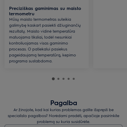
Preciziškas gaminimas su maisto
termometru
Mūsų maisto termometras suteikia
galimybę kaskart pasiekti džiuginančių
rezultatų. Maisto vidinė temperatūra
matuojama tiksliai, todėl nesunkiai
kontroliuojamas visas gaminimo
procesas. O patiekalui pasiekus
pageidaujamą temperatūrą, kepimo
programa sustabdoma.
Pagalba
Ar žinojote, kad kai kurias problemas galite išspręsti be
specialisto pagalbos? Norėdami pradėti, apačioje pasirinkite
problemą su kuria susidūrėte.
Įveskite tekstą, jei norite ieškoti pagalbinių straipsnių