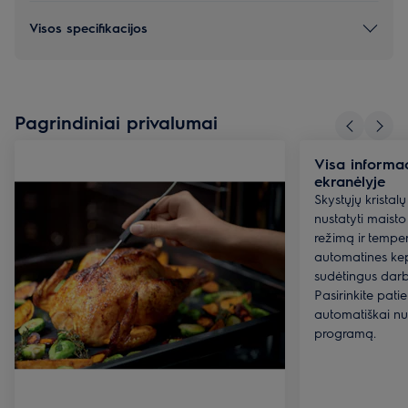
Visos specifikacijos
Pagrindiniai privalumai
Visa informac
ekranėlyje
Skystųjų kristal
nustatyti maist
režimą ir tempera
automatines ke
sudėtingus darbu
Pasirinkite patie
automatiškai nu
programą.