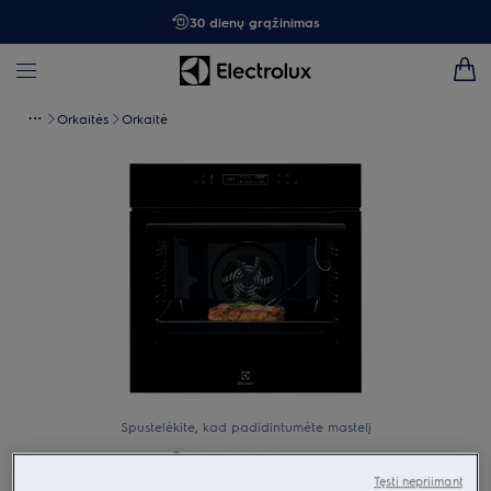
30 dienų grąžinimas
Orkaitės
Orkaitė
Spustelėkite, kad padidintumėte mastelį
Tęsti nepriimant