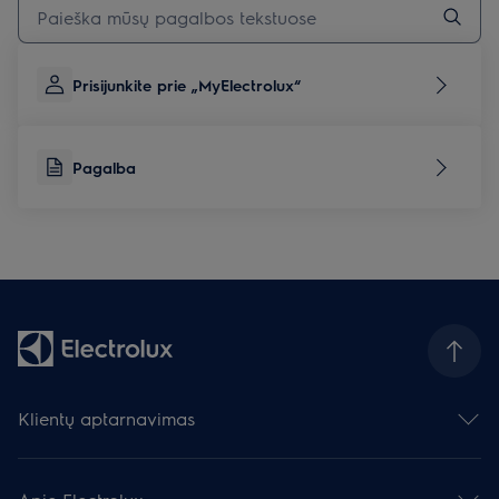
Prisijunkite prie „MyElectrolux“
Pagalba
Klientų aptarnavimas
Susisiekite su mumis
Palikite atsiliepimą