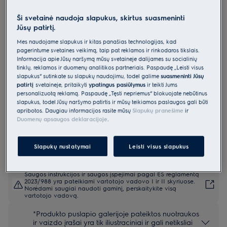
COE7P31B
Ši svetainė naudoja slapukus, skirtus suasmeninti
Orkaitė 700 serija „SenseCook“ su
Jūsų patirtį.
maisto termometru
Mes naudojame slapukus ir kitas panašias technologijas, kad
0 (0)
pagerintume svetainės veikimą, taip pat reklamos ir rinkodaros tikslais.
Informacija apie Jūsų naršymą mūsų svetainėje dalijamės su socialinių
tinklų, reklamos ir duomenų analitikos partneriais. Paspaudę „Leisti visus
Gaminio informacijos lapas
slapukus“ sutinkate su slapukų naudojimu, todėl galime
suasmeninti Jūsų
Pagrindiniai privalumai
patirtį
svetainėje, pritaikyti
ypatingus pasiūlymus
ir teikti Jums
700 serijos orkaitė „SenseCook®“ su maisto termometru kontroliuoja
personalizuotą reklamą. Paspaudę „Tęsti nepriėmus“ blokuojate nebūtinus
temperatūrą patiekalo viduje.
slapukus, todėl Jūsų naršymo patirtis ir mūsų teikiamos paslaugos gali būti
Mūsų maisto termometras išmatuoja temperatūrą patiekalo viduje,
apribotos. Daugiau informacijos rasite mūsų
Slapukų pranešime
ir
kad rezultatai būtų patikimi.
Mūsų skystakristaliame ekrane galima kontroliuoti maisto gaminimo
Duomenų apsaugos deklaracijoje
.
trukmę, režimą ir temperatūrą.
Slapukų nustatymai
Leisti visus slapukus
Saugos instrukcijos ir saugos įspėjimai pagal ES reglamentą
2023/988 yra pateikiami vartotojo vadovo I ir II skyriuose.
Norėdami saugiai naudoti gaminį, perskaitykite visą
vartotojo vadovą.
*Produkto puslapio galerijoje pateiktos nuotraukos
ir vaizdo įrašai yra tik iliustraciniai ir gali netiksliai