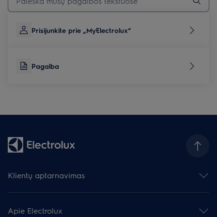
Prisijunkite prie „MyElectrolux“
Pagalba
Klientų aptarnavimas
Susisiekite su mumis
Palikite atsiliepimą
Apie Electrolux
Prietaisų remontas