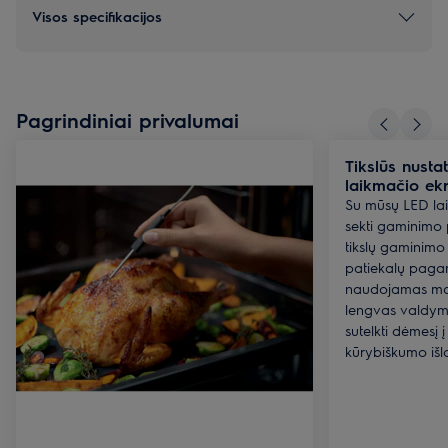
Visos specifikacijos
Pagrindiniai privalumai
Tikslūs nust
laikmačio ek
Su mūsų LED la
sekti gaminimo 
tikslų gaminimo 
patiekalų pagam
naudojamas mai
lengvas valdyma
sutelkti dėmesį į
kūrybiškumo išl