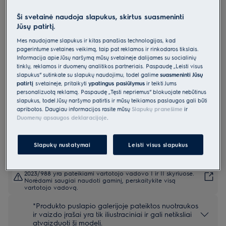
EOE5F71X
Ši svetainė naudoja slapukus, skirtus suasmeninti
Orkaitė 700 serija „SenseCook“ su
Jūsų patirtį.
maisto termometru
Mes naudojame slapukus ir kitas panašias technologijas, kad
pagerintume svetainės veikimą, taip pat reklamos ir rinkodaros tikslais.
0 (0)
Informacija apie Jūsų naršymą mūsų svetainėje dalijamės su socialinių
tinklų, reklamos ir duomenų analitikos partneriais. Paspaudę „Leisti visus
Gaminio informacijos lapas
slapukus“ sutinkate su slapukų naudojimu, todėl galime
suasmeninti Jūsų
Pagrindiniai privalumai
patirtį
svetainėje, pritaikyti
ypatingus pasiūlymus
ir teikti Jums
600 serijos „SenseCook®“ orkaitė su maisto termometru tiksliai gamina
personalizuotą reklamą. Paspaudę „Tęsti nepriėmus“ blokuojate nebūtinus
iki tobulumo.
slapukus, todėl Jūsų naršymo patirtis ir mūsų teikiamos paslaugos gali būti
Mūsų maisto termometras išmatuoja temperatūrą patiekalo viduje,
apribotos. Daugiau informacijos rasite mūsų
Slapukų pranešime
ir
kad rezultatai būtų patikimi.
Duomenų apsaugos deklaracijoje
.
Nustatykite tikslų gaminimo laiką naudodami LED laikmačio ekraną.
Slapukų nustatymai
Leisti visus slapukus
Saugos instrukcijos ir saugos įspėjimai pagal ES reglamentą
2023/988 yra pateikiami vartotojo vadovo I ir II skyriuose.
Norėdami saugiai naudoti gaminį, perskaitykite visą
vartotojo vadovą.
*Produkto puslapio galerijoje pateiktos nuotraukos
ir vaizdo įrašai yra tik iliustraciniai ir gali netiksliai
atvaizduoti šį modelį.