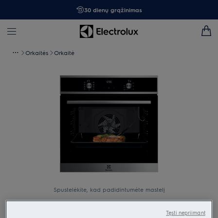
30 dienų grąžinimas
Orkaitės
Orkaitė
Spustelėkite, kad padidintumėte mastelį
Tęsti nepriimant