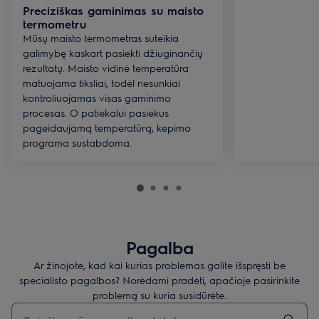
Preciziškas gaminimas su maisto
termometru
Mūsų maisto termometras suteikia
galimybę kaskart pasiekti džiuginančių
rezultatų. Maisto vidinė temperatūra
matuojama tiksliai, todėl nesunkiai
kontroliuojamas visas gaminimo
procesas. O patiekalui pasiekus
pageidaujamą temperatūrą, kepimo
programa sustabdoma.
Pagalba
Ar žinojote, kad kai kurias problemas galite išspręsti be
specialisto pagalbos? Norėdami pradėti, apačioje pasirinkite
problemą su kuria susidūrėte.
Įveskite tekstą, jei norite ieškoti pagalbinių straipsnių