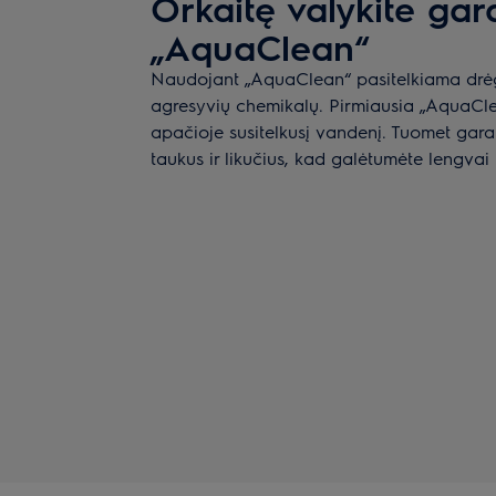
Orkaitę valykite gar
„AquaClean“
Naudojant „AquaClean“ pasitelkiama drėgm
agresyvių chemikalų. Pirmiausia „AquaCle
apačioje susitelkusį vandenį. Tuomet gara
taukus ir likučius, kad galėtumėte lengvai i