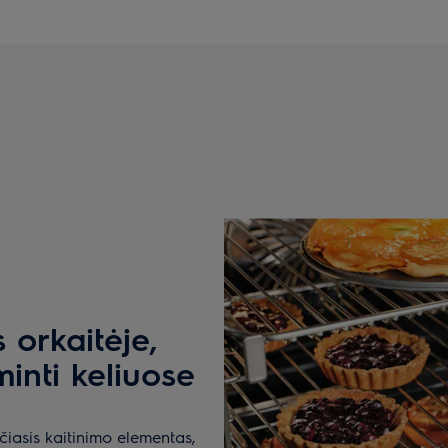
 orkaitėje,
inti keliuose
iasis kaitinimo elementas,