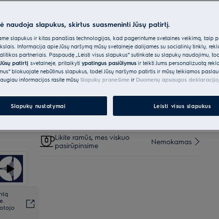
Parinktys, kad pirkimo procesas būtų dar
nė naudoja slapukus, skirtus suasmeninti Jūsų patirtį.
lengvesnis
e slapukus ir kitas panašias technologijas, kad pagerintume svetainės veikimą, taip p
ikslais. Informacija apie Jūsų naršymą mūsų svetainėje dalijamės su socialinių tinklų, rek
Pristatymas kurjeriu iki
itikos partneriais. Paspaudę „Leisti visus slapukus“ sutinkate su slapukų naudojimu, to
€40
Nemokamas
namo
Jūsų patirtį
svetainėje, pritaikyti
ypatingus pasiūlymus
ir teikti Jums personalizuotą re
ėmus“ blokuojate nebūtinus slapukus, todėl Jūsų naršymo patirtis ir mūsų teikiamos paslau
augiau informacijos rasite mūsų
Slapukų pranešime
ir
Duomenų apsaugos deklaracijo
Pristatymas į namus su užnešimu
€20
Slapukų nustatymai
Leisti visus slapukus
Pratęsta garantija + 3 metams
€80
Likite ramūs, mes viskuo
Nemokamas
pasirūpinsime
ntą
e.
totojo