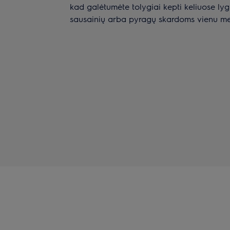
kad galėtumėte tolygiai kepti keliuose lyg
sausainių arba pyragų skardoms vienu me