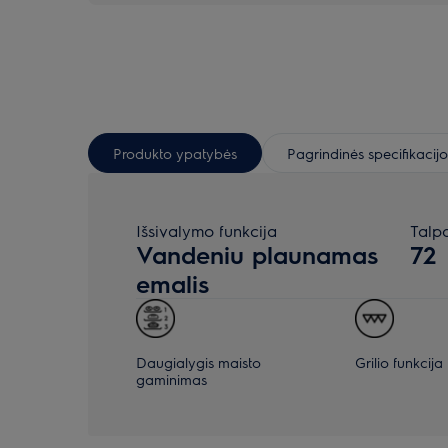
Produkto ypatybės
Pagrindinės specifikacijo
Išsivalymo funkcija
Talpa
Vandeniu plaunamas
72
emalis
Daugialygis maisto
Grilio funkcija
gaminimas