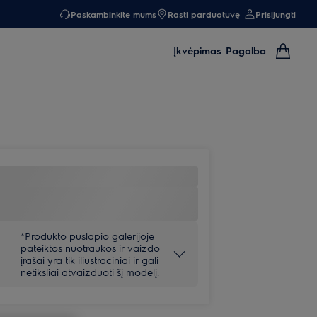
Paskambinkite mums
Rasti parduotuvę
Prisijungti
Įkvėpimas
Pagalba
*Produkto puslapio galerijoje
pateiktos nuotraukos ir vaizdo
įrašai yra tik iliustraciniai ir gali
netiksliai atvaizduoti šį modelį.