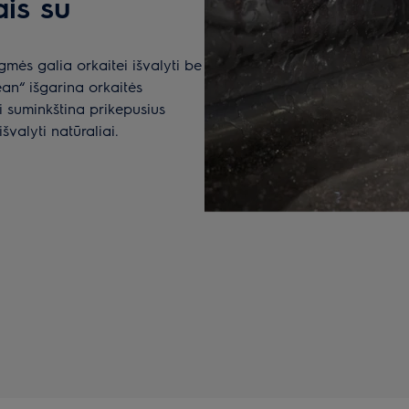
ais su
ės galia orkaitei išvalyti be
an“ išgarina orkaitės
i suminkština prikepusius
švalyti natūraliai.