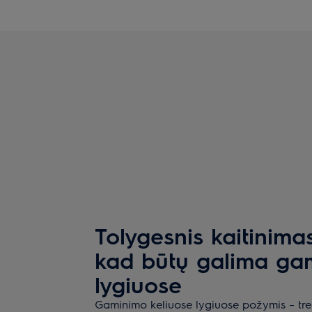
Tolygesnis kaitinimas
kad būtų galima gam
lygiuose
Gaminimo keliuose lygiuose požymis – treč