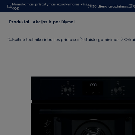
Nemokamas pristatymas užsakymams virš
30 dienų grąžinimas
G
40€
Produktai
Akcijos ir pasiūlymai
Buitinė technika ir buities prietaisai
Maisto gaminimas
Orkai