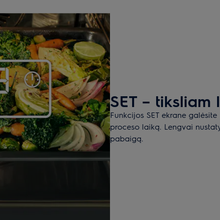
SET – tiksliam
Funkcijos SET ekrane galėsite 
proceso laiką. Lengvai nusta
pabaigą.