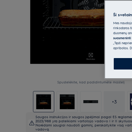
Ši svetai
Mes naudojam
rinkodaros t
duomenų anal
suasmeninti 
„Tęsti nepri
apribotos. D
Spustelėkite, kad padidintumėte mastelį
+
3
Saugos instrukcijos ir saugos įspėjimai pagal ES reglame
2023/988 yra pateikiami vartotojo vadovo I ir II skyriuos
Norėdami saugiai naudoti gaminį, perskaitykite visą var
vadovą.