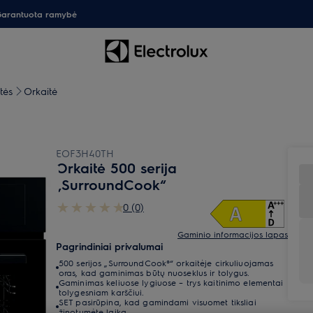
arantuota ramybė
tės
Orkaitė
EOF3H40TH
Orkaitė 500 serija
„SurroundCook“
0 (0)
Gaminio informacijos lapas
Pagrindiniai privalumai
500 serijos „SurroundCook®“ orkaitėje cirkuliuojamas
oras, kad gaminimas būtų nuoseklus ir tolygus.
Gaminimas keliuose lygiuose – trys kaitinimo elementai
tolygesniam karščiui.
SET pasirūpina, kad gamindami visuomet tiksliai
žinotumėte laiką.