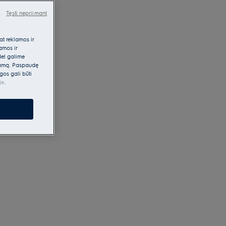
Tęsti nepriimant
at reklamos ir
lamos ir
dėl galime
klamą. Paspaudę
gos gali būti
je
.