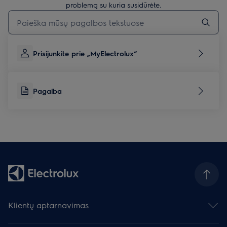
problemą su kuria susidūrėte.
Įveskite tekstą, jei norite ieškoti pagalbinių straipsnių
Prisijunkite prie „MyElectrolux“
Pagalba
Klientų aptarnavimas