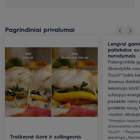
Pagrindiniai privalumai
Lengvai gami
patiekalus s
nurodymais
Palengvinkite g
išbandykite nau
Touch“ lydės ki
išmanus išankstin
liekamojo karš
sutaupys energi
pasiekite vienu p
pridėkite naujų 
‑nuotol.‑atnauji
*Energijos taupym
ankstesnėmis ork
Touch“. **Program
Traškesnė išorė ir sultingesnis
reikalinga „Electr