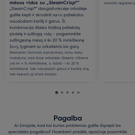
mėsos vidus su „SteamCrisp®“
orkaitės registraci
„SteamCrisp®“ daugiafunkcėje orkaitėje
galite kepti ir skrudinti savo patiekalus
naudodami karštį ir garus. Ši
kombinacija išlaiko traškią patiekalų
plutelę ir sultingą vidų – pagaminkite
sultingesnę mėsą ir iki 20 % minkštesnę
žuvį, lyginant su orkaitėmis be garų.
Remiantis išoriniais bandymais, kurių metų
nustatyta, kad šioje orkaitėje iškepta vištiena
yra iki 4 % minkštesnė, o lašiša – iki 20 %
minkštesnė. tiek naudojant garus ir karštą orą,
tiek kepant ją kitais būdais.
Pagalba
Ar žinojote, kad kai kurias problemas galite išspręsti be
specialisto pagalbos? Norėdami pradėti, apačioje pasirinkite