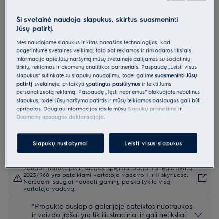
LOC9P3XZ
Ši svetainė naudoja slapukus, skirtus suasmeninti
Orkaitė 700 serija „MealAssist“ bei
Jūsų patirtį.
„SteamCrisp“ su maisto termometru
Mes naudojame slapukus ir kitas panašias technologijas, kad
0 (0)
pagerintume svetainės veikimą, taip pat reklamos ir rinkodaros tikslais.
Informacija apie Jūsų naršymą mūsų svetainėje dalijamės su socialinių
tinklų, reklamos ir duomenų analitikos partneriais. Paspaudę „Leisti visus
Gaminio informacijos lapas
Pagrindiniai privalumai
slapukus“ sutinkate su slapukų naudojimu, todėl galime
suasmeninti Jūsų
patirtį
svetainėje, pritaikyti
ypatingus pasiūlymus
ir teikti Jums
700 serijos orkaitė „MealAssist“ su „SteamCrisp®“ išskirtiniam skoniui ir
personalizuotą reklamą. Paspaudę „Tęsti nepriėmus“ blokuojate nebūtinus
tekstūrai.
slapukus, todėl Jūsų naršymo patirtis ir mūsų teikiamos paslaugos gali būti
„SteamCrisp®“ naudojami garai užtikrina geresnę tekstūrą, skonį ir
maistingumą.
apribotos. Daugiau informacijos rasite mūsų
Slapukų pranešime
ir
„CookSmart Touch“ lydi kiekviename žingsnyje, kad pasiektumėte
Duomenų apsaugos deklaracijoje
.
skanių rezultatų.
Slapukų nustatymai
Leisti visus slapukus
Saugos instrukcijos ir saugos įspėjimai pagal ES reglamentą
2023/988 yra pateikiami vartotojo vadovo I ir II skyriuose.
Norėdami saugiai naudoti gaminį, perskaitykite visą
vartotojo vadovą.
*Produkto puslapio galerijoje pateiktos nuotraukos
ir vaizdo įrašai yra tik iliustraciniai ir gali netiksliai