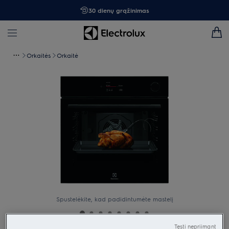
30 dienų grąžinimas
Orkaitės
Orkaitė
Spustelėkite, kad padidintumėte mastelį
Tęsti nepriimant