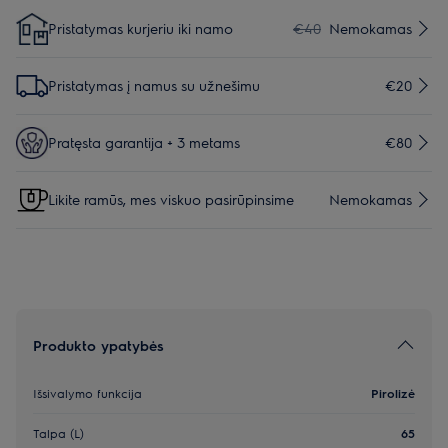
Pristatymas kurjeriu iki namo
€40
Nemokamas
Pristatymas į namus su užnešimu
€20
Pratęsta garantija + 3 metams
€80
Likite ramūs, mes viskuo pasirūpinsime
Nemokamas
Produkto ypatybės
Išsivalymo funkcija
Pirolizė
Talpa (L)
65