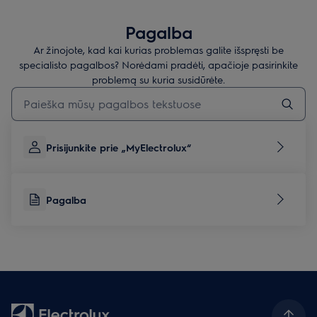
Pagalba
Ar žinojote, kad kai kurias problemas galite išspręsti be
specialisto pagalbos? Norėdami pradėti, apačioje pasirinkite
problemą su kuria susidūrėte.
Įveskite tekstą, jei norite ieškoti pagalbinių straipsnių
Prisijunkite prie „MyElectrolux“
Pagalba