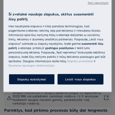
Tęsti nepriimant
LOF7P16K
Orkaitė 300 serija „SurroundCook“
Ši svetainė naudoja slapukus, skirtus suasmeninti
Jūsų patirtį.
0 (0)
Mes naudojame slapukus ir kitas panašias technologijas, kad
pagerintume svetainės veikimą, taip pat reklamos ir rinkodaros tikslais.
Informacija apie Jūsų naršymą mūsų svetainėje dalijamės su socialinių
Gaminio informacijos lapas
tinklų, reklamos ir duomenų analitikos partneriais. Paspaudę „Leisti visus
Pagrindiniai privalumai
slapukus“ sutinkate su slapukų naudojimu, todėl galime
suasmeninti Jūsų
Vienodai iškepęs maistas bet kurioje orkaitės vietoje
patirtį
svetainėje, pritaikyti
ypatingus pasiūlymus
ir teikti Jums
Gaminimas keliuose lygiuose – trys kaitinimo elementai tolygesniam
personalizuotą reklamą. Paspaudę „Tęsti nepriėmus“ blokuojate nebūtinus
karščiui.
Pirolizinis valymas. Savaiminio išsivalymo technologija
slapukus, todėl Jūsų naršymo patirtis ir mūsų teikiamos paslaugos gali būti
apribotos. Daugiau informacijos rasite mūsų
Slapukų pranešime
ir
Duomenų apsaugos deklaracijoje
.
Slapukų nustatymai
Leisti visus slapukus
Saugos instrukcijos ir saugos įspėjimai pagal ES reglamentą
2023/988 yra pateikiami vartotojo vadovo I ir II skyriuose.
Norėdami saugiai naudoti gaminį, perskaitykite visą
vartotojo vadovą.
Parinktys, kad pirkimo procesas būtų dar lengvesnis