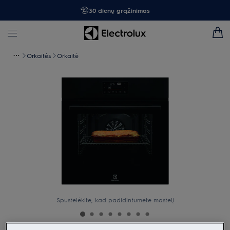
30 dienų grąžinimas
Orkaitės
Orkaitė
Spustelėkite, kad padidintumėte mastelį