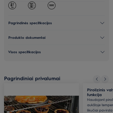
Pagrindinės specifikacijos
Produkto dokumentai
Visos specifikacijos
Pagrindiniai privalumai
Pirolizinis v
funkcija
Naudojant pirol
aukštoje tempera
likučiai pavirsta