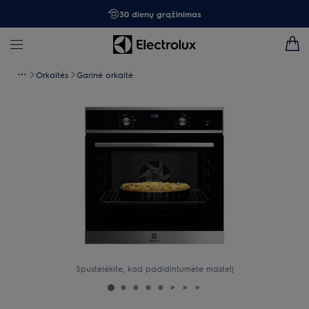
30 dienų grąžinimas
Orkaitės
Garinė orkaitė
Spustelėkite, kad padidintumėte mastelį