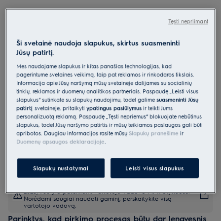
EOD5F71X
Orkaitė 600 serija „SteamBake“ su
Tęsti nepriimant
maisto termometru
Ši svetainė naudoja slapukus, skirtus suasmeninti
0 (0)
Jūsų patirtį.
Mes naudojame slapukus ir kitas panašias technologijas, kad
Gaminio informacijos lapas
pagerintume svetainės veikimą, taip pat reklamos ir rinkodaros tikslais.
Pagrindiniai privalumai
Informacija apie Jūsų naršymą mūsų svetainėje dalijamės su socialinių
Orkaitė „600 SteamBake“ padeda pasiekti geresnių kepimo rezultatų.
tinklų, reklamos ir duomenų analitikos partneriais. Paspaudę „Leisti visus
Funkcija „SteamBake“ įleidžia garo, kad būtų galima paruošti
slapukus“ sutinkate su slapukų naudojimu, todėl galime
suasmeninti Jūsų
prabangius kepinius.
patirtį
svetainėje, pritaikyti
ypatingus pasiūlymus
ir teikti Jums
Mūsų maisto termometras išmatuoja temperatūrą patiekalo viduje,
kad rezultatai būtų patikimi.
personalizuotą reklamą. Paspaudę „Tęsti nepriėmus“ blokuojate nebūtinus
slapukus, todėl Jūsų naršymo patirtis ir mūsų teikiamos paslaugos gali būti
apribotos. Daugiau informacijos rasite mūsų
Slapukų pranešime
ir
Duomenų apsaugos deklaracijoje
.
Slapukų nustatymai
Leisti visus slapukus
Saugos instrukcijos ir saugos įspėjimai pagal ES reglamentą
2023/988 yra pateikiami vartotojo vadovo I ir II skyriuose.
Norėdami saugiai naudoti gaminį, perskaitykite visą
vartotojo vadovą.
Parinktys, kad pirkimo procesas būtų dar lengvesnis