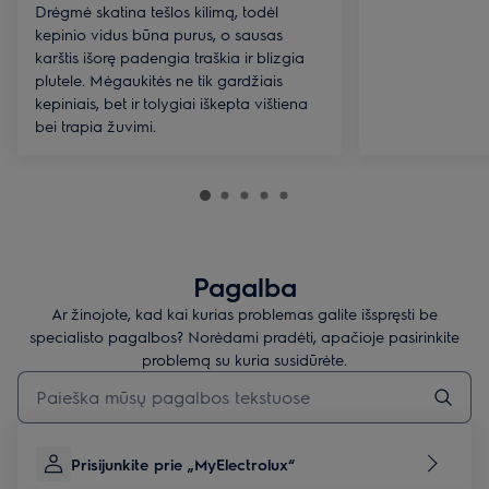
Drėgmė skatina tešlos kilimą, todėl
kepinio vidus būna purus, o sausas
karštis išorę padengia traškia ir blizgia
plutele. Mėgaukitės ne tik gardžiais
kepiniais, bet ir tolygiai iškepta vištiena
bei trapia žuvimi.
Pagalba
Ar žinojote, kad kai kurias problemas galite išspręsti be
specialisto pagalbos? Norėdami pradėti, apačioje pasirinkite
problemą su kuria susidūrėte.
Įveskite tekstą, jei norite ieškoti pagalbinių straipsnių
Prisijunkite prie „MyElectrolux“