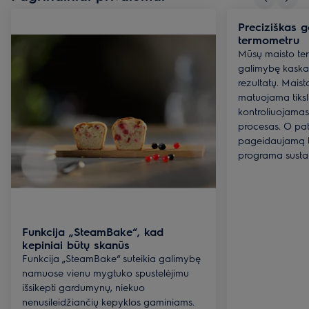
Preciziškas 
termometru
Mūsų maisto ter
galimybę kaskar
rezultatų. Mais
matuojama tiksli
kontroliuojama
procesas. O pat
pageidaujamą 
programa sust
Funkcija „SteamBake“, kad
kepiniai būtų skanūs
Funkcija „SteamBake“ suteikia galimybę
namuose vienu mygtuko spustelėjimu
išsikepti gardumynų, niekuo
nenusileidžiančių kepyklos gaminiams.