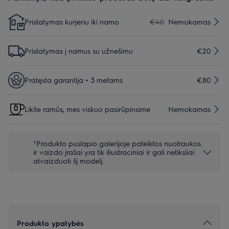
Pristatymas kurjeriu iki namo
€40
Nemokamas
Pristatymas į namus su užnešimu
€20
Pratęsta garantija + 3 metams
€80
Likite ramūs, mes viskuo pasirūpinsime
Nemokamas
*Produkto puslapio galerijoje pateiktos nuotraukos
ir vaizdo įrašai yra tik iliustraciniai ir gali netiksliai
atvaizduoti šį modelį.
Produkto ypatybės