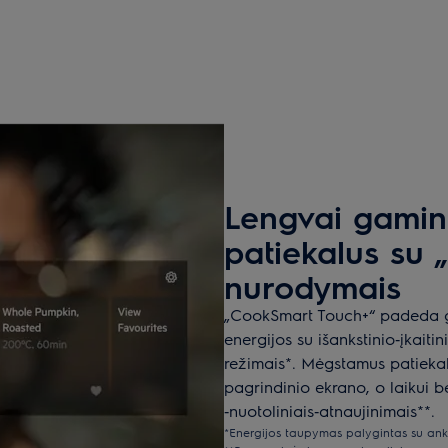
Lengvai gamin
patiekalus su
nurodymais
„CookSmart Touch+“ padeda gam
energijos su išankstinio‑įkait
režimais*. Mėgstamus patiekalu
pagrindinio ekrano, o laikui 
‑nuotoliniais‑atnaujinimais**.
*Energijos taupymas palygintas su ank