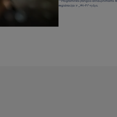
**Programinės‑įrangos‑atnaujinimams re
registracija ir „Wi-Fi“‑ryšys.