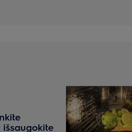
nkite
r išsaugokite