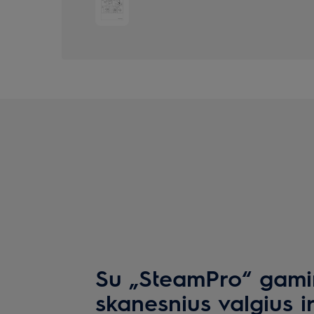
Su „SteamPro“ gami
skanesnius valgius i