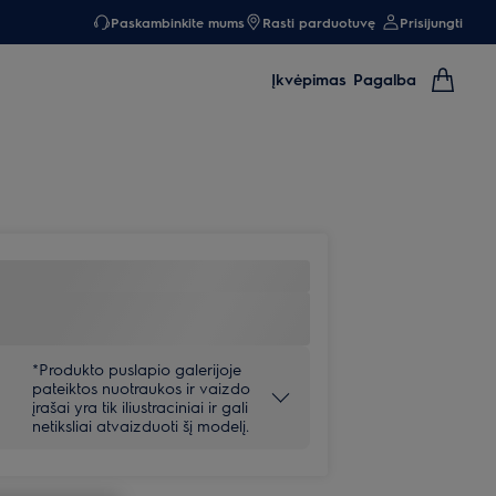
Paskambinkite mums
Rasti parduotuvę
Prisijungti
Įkvėpimas
Pagalba
*Produkto puslapio galerijoje
pateiktos nuotraukos ir vaizdo
įrašai yra tik iliustraciniai ir gali
netiksliai atvaizduoti šį modelį.