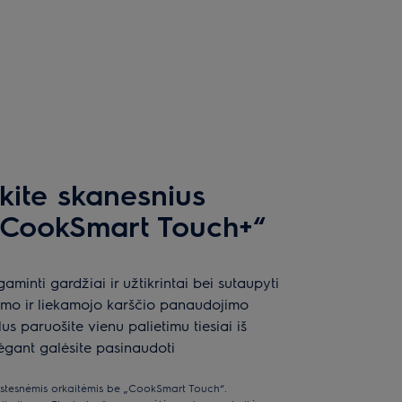
kite skanesnius
 „CookSmart Touch+“
inti gardžiai ir užtikrintai bei sutaupyti
inimo ir liekamojo karščio panaudojimo
s paruošite vienu palietimu tiesiai iš
bėgant galėsite pasinaudoti
stesnėmis orkaitėmis be „CookSmart Touch“.