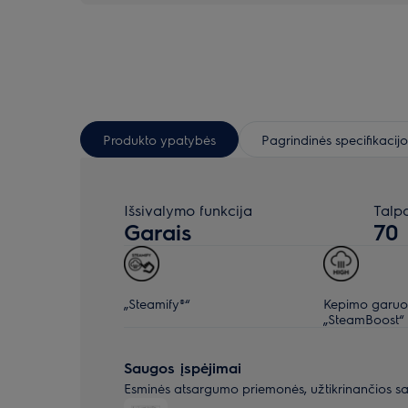
Produkto ypatybės
Pagrindinės specifikacijo
Išsivalymo funkcija
Talpa
Garais
70
„Steamify®“
Kepimo garuo
„SteamBoost“
Saugos įspėjimai
Esminės atsargumo priemonės, užtikrinančios s