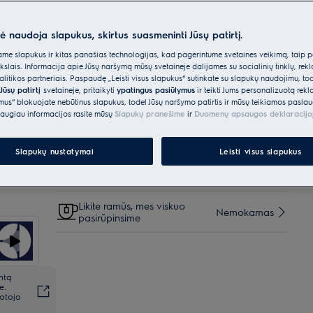
pasiektumėte skanių rezultatų.
nė naudoja slapukus, skirtus suasmeninti Jūsų patirtį.
Parinktys, kad pirkimo procesas būtų dar
e slapukus ir kitas panašias technologijas, kad pagerintume svetainės veikimą, taip p
lengvesnis
ikslais. Informacija apie Jūsų naršymą mūsų svetainėje dalijamės su socialinių tinklų, rek
itikos partneriais. Paspaudę „Leisti visus slapukus“ sutinkate su slapukų naudojimu, to
Pristatymas kurjeriu iki
€40
Nemokamas
Jūsų patirtį
svetainėje, pritaikyti
ypatingus pasiūlymus
ir teikti Jums personalizuotą re
namo
ėmus“ blokuojate nebūtinus slapukus, todėl Jūsų naršymo patirtis ir mūsų teikiamos paslau
augiau informacijos rasite mūsų
Slapukų pranešime
ir
Duomenų apsaugos deklaracijo
Pristatymas į namus su užnešimu
€20
Slapukų nustatymai
Leisti visus slapukus
Pratęsta garantija + 3 metams
€80
Likite ramūs, mes viskuo
Nemokamas
pasirūpinsime
ntą
e.
totojo