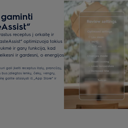
 gaminti
Assist“
astus receptus į orkaitę ir
asteAssist“ optimizuoja tokius
ukmė ir garų funkcija, kad
ikesni ir gardesni, o energijos
uri gali įkelti receptus italų, prancūzų,
 bus įdiegtos lenkų, čekų, vengrų,
 galite atsisiųsti iš „App Store“ ir