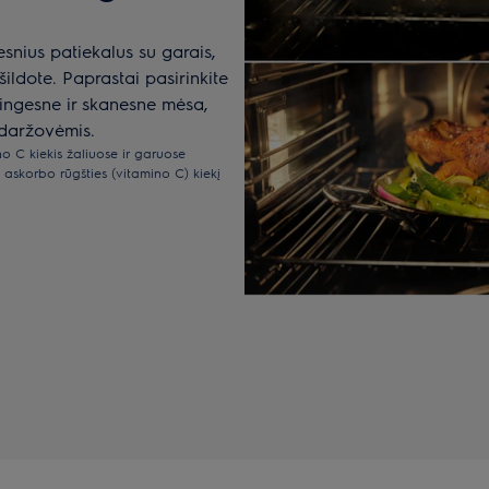
nius patiekalus su garais,
ildote. Paprastai pasirinkite
ingesne ir skanesne mėsa,
 daržovėmis.
no C kiekis žaliuose ir garuose
askorbo rūgšties (vitamino C) kiekį