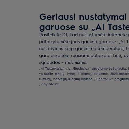
Geriausi nustatymai
garuose su „AI Taste
Pasitelkite DI, kad nusiųstumėte internete r
pritaikytumėte juos gaminti garuose. „AI T
nustatymus kaip gaminimo temperatūra, tr
garų orkaitėje ruošiami patiekalai būtų sve
sąnaudos – mažesnės.
„AI TasteAssist“ yra „Electrolux“ programėlės funkcija, k
vokiečių, anglų, švedų ir olandų kalbomis. 2025 metais
rumunų, norvegų ir danų kalbos. „Electrolux“ programėlę
„Play Store“.