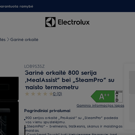
arantuota ramybė
tės
Garinė orkaitė
LOB9S3SZ
Garinė orkaitė 800 serija
„MealAssist“ bei „SteamPro“ su
maisto termometru
0 (0)
Gaminio informacijos lapas
Pagrindiniai privalumai
900 serijos orkaitė „ProAssist“ su „SteamPro“ padeda
vos vienu spustelėjimu.
„SteamPro“ – švelnesnis, traškesnis, skanus ir maistingas
maistas.
„CookSmart Touch“ lydi kiekviename žingsnyje, kad