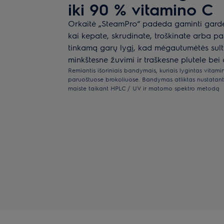
iki 90 % vitamino C
Orkaitė „SteamPro“ padeda gaminti gardes
kai kepate, skrudinate, troškinate arba paš
tinkamą garų lygį, kad mėgautumėtės sult
minkštesne žuvimi ir traškesne plutele bei
Remiantis išoriniais bandymais, kuriais lygintas vitami
paruoštuose brokoliuose. Bandymas atliktas nustatant 
maiste taikant HPLC / UV ir matomo spektro metodą