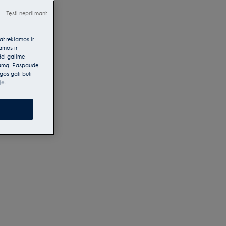
Tęsti nepriimant
at reklamos ir
lamos ir
dėl galime
klamą. Paspaudę
gos gali būti
je
.