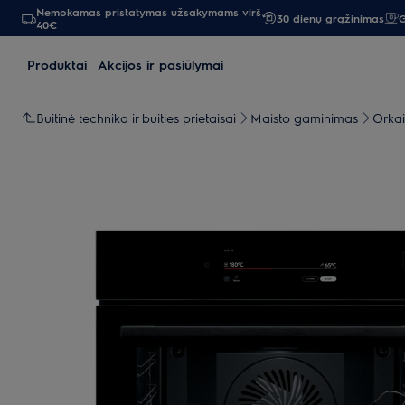
Nemokamas pristatymas užsakymams virš
30 dienų grąžinimas
G
40€
Produktai
Akcijos ir pasiūlymai
Buitinė technika ir buities prietaisai
Maisto gaminimas
Orkai