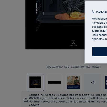
Ši svetai
Mes naudojam
rinkodaros t
duomenų anal
suasmeninti 
„Tęsti nepri
apribotos. D
Spustelėkite, kad padidintumėte mastelį
+
8
Saugos instrukcijos ir saugos įspėjimai pagal ES reglame
2023/988 yra pateikiami vartotojo vadovo I ir II skyriuos
Norėdami saugiai naudoti gaminį, perskaitykite visą var
vadovą.