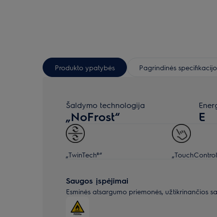
Produkto ypatybės
Pagrindinės specifikacijo
Šaldymo technologija
Ener
„NoFrost“
E
„TwinTech®“
„TouchControl
Saugos įspėjimai
Esminės atsargumo priemonės, užtikrinančios s