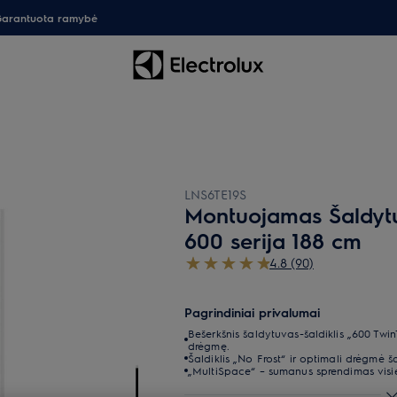
arantuota ramybė
LNS6TE19S
Montuojamas Šaldytuv
600 serija 188 cm
4.8 (90)
Pagrindiniai privalumai
Bešerkšnis šaldytuvas-šaldiklis „600 Twi
drėgmę.
Šaldiklis „No Frost“ ir optimali drėgmė 
„MultiSpace“ – sumanus sprendimas visi