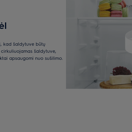
ėl
i, kad šaldytuve būtų
 cirkuliuojamas šaldytuve,
uktai apsaugomi nuo sušilimo.