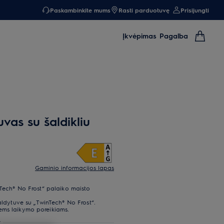
Paskambinkite mums
Rasti parduotuvę
Prisijungti
Įkvėpimas
Pagalba
as su šaldikliu
Gaminio informacijos lapas
nTech® No Frost“ palaiko maisto
šaldytuve su „TwinTech® No Frost“.
ems laikymo poreikiams.