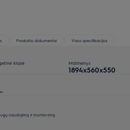
s
Produkto dokumentai
Visos specifikacijos
getinė klasė
Matmenys
1894x560x550
®“
augų naudojimą ir montavimą.