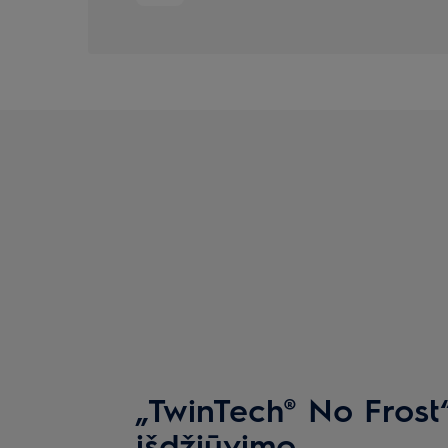
„TwinTech® No Fros
išdžiūvimo