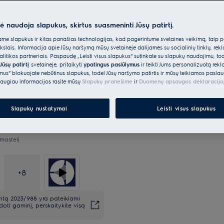
nė naudoja slapukus, skirtus suasmeninti Jūsų patirtį.
*Produkto puslapio galerijoje
e slapukus ir kitas panašias technologijas, kad pagerintume svetainės veikimą, taip p
vaizdo įrašai yra tik iliustracin
ikslais. Informacija apie Jūsų naršymą mūsų svetainėje dalijamės su socialinių tinklų, rek
šį modelį.
itikos partneriais. Paspaudę „Leisti visus slapukus“ sutinkate su slapukų naudojimu, to
Jūsų patirtį
svetainėje, pritaikyti
ypatingus pasiūlymus
ir teikti Jums personalizuotą re
ėmus“ blokuojate nebūtinus slapukus, todėl Jūsų naršymo patirtis ir mūsų teikiamos paslau
10 metų garantija kompresori
augiau informacijos rasite mūsų
Slapukų pranešime
ir
Duomenų apsaugos deklaracijo
Slapukų nustatymai
Leisti visus slapukus
mastelį
+
8
entą 2023/988 yra pateikiami
oti gaminį, perskaitykite visą