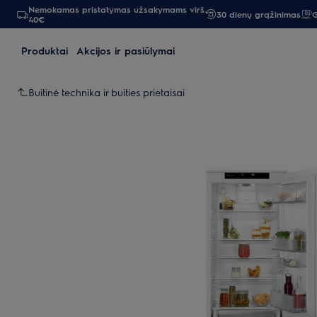
Nemokamas pristatymas užsakymams virš
30 dienų grąžinimas
G
40€
Produktai
Akcijos ir pasiūlymai
Buitinė technika ir buities prietaisai