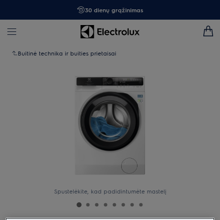
30 dienų grąžinimas
Buitinė technika ir buities prietaisai
Spustelėkite, kad padidintumėte mastelį