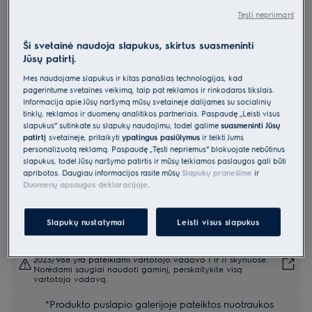
EW7F5612SQE
Tęsti nepriimant
Skalbyklė 700 serija „SteamCare“
Ši svetainė naudoja slapukus, skirtus suasmeninti
su „UniversalDose“ su garų
Jūsų patirtį.
programa 10 kg
Mes naudojame slapukus ir kitas panašias technologijas, kad
0 (0)
pagerintume svetainės veikimą, taip pat reklamos ir rinkodaros tikslais.
Informacija apie Jūsų naršymą mūsų svetainėje dalijamės su socialinių
tinklų, reklamos ir duomenų analitikos partneriais. Paspaudę „Leisti visus
Gaminio informacijos lapas
slapukus“ sutinkate su slapukų naudojimu, todėl galime
suasmeninti Jūsų
Pagrindiniai privalumai
patirtį
svetainėje, pritaikyti
ypatingus pasiūlymus
ir teikti Jums
700 serijos „SteamCare“ skalbimo mašina atšviežina drabužius bet
personalizuotą reklamą. Paspaudę „Tęsti nepriėmus“ blokuojate nebūtinus
skalbimo
slapukus, todėl Jūsų naršymo patirtis ir mūsų teikiamos paslaugos gali būti
Jei drabužių nebūtina kruopščiai skalbti, naudokite greitąją
apribotos. Daugiau informacijos rasite mūsų
Slapukų pranešime
ir
„SteamRefresh“ programą.
Vienu spustelėjimu „SmartSelect“ pritaiko skalbimą pagal poreikius.
Duomenų apsaugos deklaracijoje
.
Slapukų nustatymai
Leisti visus slapukus
Saugos instrukcijos ir saugos įspėjimai pagal ES reglamentą
2023/988 yra pateikiami vartotojo vadovo I ir II skyriuose.
Norėdami saugiai naudoti gaminį, perskaitykite visą
vartotojo vadovą.
*Produkto puslapio galerijoje pateiktos nuotraukos