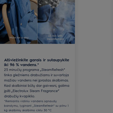
Atšviežinkite garais ir sutaupykite
iki 96 % vandens.*
25 minučių programa „SteamRefresh“
tinka gležniems drabužiams ir suvartoja
mažiau vandens nei įprastas skalbimas.
Kad skalbiniai būtų dar gaivesni, galima
įpilti „Electrolux Steam Fragrance“
drabužių kvapiklio.
*Remiantis vidiniu vandens sąnaudų
bandymu, lyginant „SteamRefresh“ su pilnu 1
kg skalbinių skalbimo ciklu 30 °C