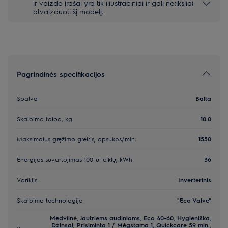
ir vaizdo įrašai yra tik iliustraciniai ir gali netiksliai
atvaizduoti šį modelį.
Pagrindinės specifikacijos
Spalva
Balta
Skalbimo talpa, kg
10.0
Maksimalus gręžimo greitis, apsukos/min.
1550
Energijos suvartojimas 100-ui ciklų, kWh
36
Variklis
Inverterinis
Skalbimo technologija
"Eco Valve"
Medvilnė, Jautriems audiniams, Eco 40-60, Hygieniška,
Džinsai, Prisiminta 1 / Mėgstama 1, Quickcare 59 min.,