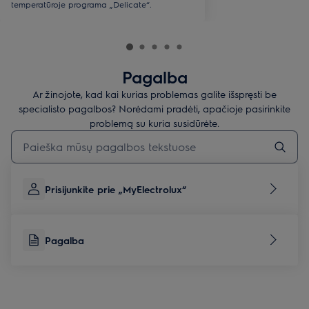
temperatūroje programa „Delicate“.
Pagalba
Ar žinojote, kad kai kurias problemas galite išspręsti be
specialisto pagalbos? Norėdami pradėti, apačioje pasirinkite
problemą su kuria susidūrėte.
Įveskite tekstą, jei norite ieškoti pagalbinių straipsnių
Prisijunkite prie „MyElectrolux“
Pagalba