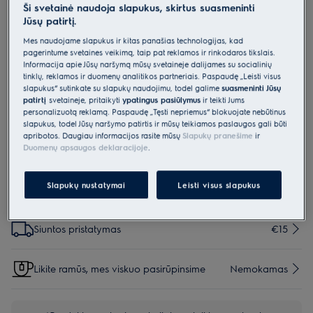
Ši svetainė naudoja slapukus, skirtus suasmeninti
E206S
Jūsų patirtį.
„s-bag® Hygiene Anti-Allergy“
Mes naudojame slapukus ir kitas panašias technologijas, kad
dulkių siurblių maišeliai - 4vnt.
pagerintume svetainės veikimą, taip pat reklamos ir rinkodaros tikslais.
Informacija apie Jūsų naršymą mūsų svetainėje dalijamės su socialinių
5 (1)
tinklų, reklamos ir duomenų analitikos partneriais. Paspaudę „Leisti visus
Pagrindiniai privalumai
slapukus“ sutinkate su slapukų naudojimu, todėl galime
suasmeninti Jūsų
Antialerginis poveikis
patirtį
svetainėje, pritaikyti
ypatingus pasiūlymus
ir teikti Jums
Didelis filtravimo pajėgumas
personalizuotą reklamą. Paspaudę „Tęsti nepriėmus“ blokuojate nebūtinus
„Powerflow™“
slapukus, todėl Jūsų naršymo patirtis ir mūsų teikiamos paslaugos gali būti
Patobulinta uždarymo sistema – patvari ir higieniška
apribotos. Daugiau informacijos rasite mūsų
Slapukų pranešime
ir
Duomenų apsaugos deklaracijoje
.
Slapukų nustatymai
Leisti visus slapukus
Parinktys, kad pirkimo procesas būtų dar lengvesnis
Siuntos pristatymas
€15
Likite ramūs, mes viskuo pasirūpinsime
Nemokamas