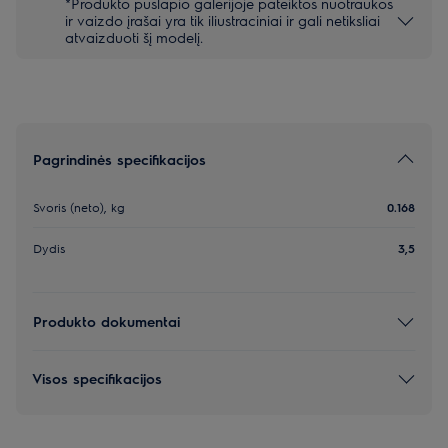
*Produkto puslapio galerijoje pateiktos nuotraukos
ir vaizdo įrašai yra tik iliustraciniai ir gali netiksliai
atvaizduoti šį modelį.
Pagrindinės specifikacijos
Svoris (neto), kg
0.168
Dydis
3,5
Produkto dokumentai
Visos specifikacijos