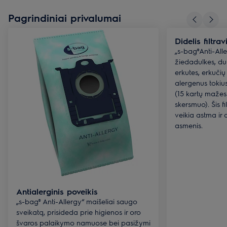
Pagrindiniai privalumai
Didelis filtr
„s-bag®Anti-Aller
žiedadulkes, dul
erkutes, erkučių
alergenus tokiu
(15 kartų maže
skersmuo). Šis fi
veikia astma ir 
asmenis.
Antialerginis poveikis
„s-bag® Anti-Allergy“ maišeliai saugo
sveikatą, prisideda prie higienos ir oro
švaros palaikymo namuose bei pasižymi