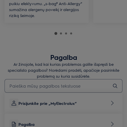
puikiu efektyvumu. „s-bag® Anti-Allergy“
sumažina alergenų poveikį ir alergijos
riziką šeimoje.
Pagalba
Ar žinojote, kad kai kurias problemas galite išspręsti be
specialisto pagalbos? Norėdami pradėti, apačioje pasirinkite
problemą su kuria susidūrėte.
Įveskite tekstą, jei norite ieškoti pagalbinių straipsnių
Prisijunkite prie „MyElectrolux“
Pagalba