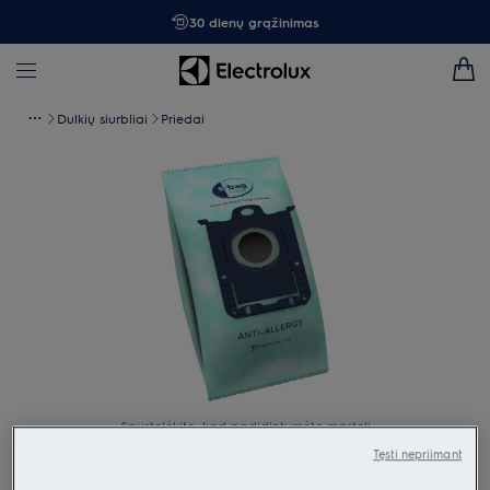
30 dienų grąžinimas
Dulkių siurbliai
Priedai
Spustelėkite, kad padidintumėte mastelį
Tęsti nepriimant