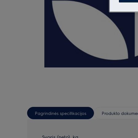
Pagrindinės specifikacijos
Produkto dokumen
Svoris (neto), kg