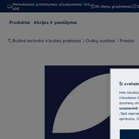
Nemokamas pristatymas užsakymams virš
30 dienų grąžinimas
G
40€
Produktai
Akcijos ir pasiūlymai
Buitinė technika ir buities prietaisai
Dulkių siurbliai
Priedai
Ši svetai
Mes naudojam
rinkodaros t
duomenų anal
suasmeninti 
„Tęsti nepri
apribotos. D