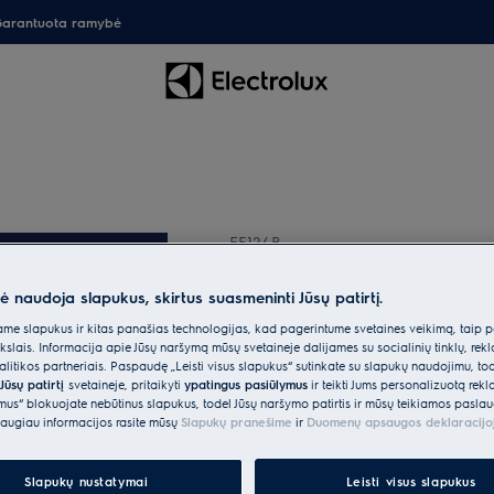
arantuota ramybė
EF124B
Filtrų rinkinys „Aero
siurbliams
nė naudoja slapukus, skirtus suasmeninti Jūsų patirtį.
1 (1)
e slapukus ir kitas panašias technologijas, kad pagerintume svetainės veikimą, taip p
ikslais. Informacija apie Jūsų naršymą mūsų svetainėje dalijamės su socialinių tinklų, rek
itikos partneriais. Paspaudę „Leisti visus slapukus“ sutinkate su slapukų naudojimu, to
Jūsų patirtį
svetainėje, pritaikyti
ypatingus pasiūlymus
ir teikti Jums personalizuotą re
ėmus“ blokuojate nebūtinus slapukus, todėl Jūsų naršymo patirtis ir mūsų teikiamos paslau
augiau informacijos rasite mūsų
Slapukų pranešime
ir
Duomenų apsaugos deklaracijo
Parinktys, kad pirkimo proc
Slapukų nustatymai
Leisti visus slapukus
Siuntos pristatymas