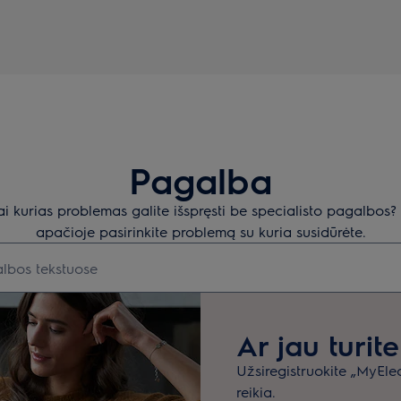
Pagalba
ai kurias problemas galite išspręsti be specialisto pagalbos
apačioje pasirinkite problemą su kuria susidūrėte.
 norite ieškoti pagalbinių straipsnių
Ar jau turit
Užsiregistruokite „MyElect
reikia.