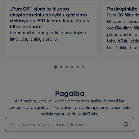
„PureQ9“ siurblio šluotos
Pasirūpinkit
eksploatacinių savybių gerinimo
Pure Q9 filtrų ri
rinkinys su E10 ir smulkiųjų dulkių
filtravimo filtras
filtro pakuote
oro išleidimo filt
Plaunami bei daugkartinio naudojimo
plaunami bei d
filtrai Jūsų dulkių siurbliui.
tokiu būdu užti
bei išteklių išsa
Pagalba
Ar žinojote, kad kai kurias problemas galite išspręsti be
specialisto pagalbos? Norėdami pradėti, apačioje pasirinkite
problemą su kuria susidūrėte.
Įveskite tekstą, jei norite ieškoti pagalbinių straipsnių