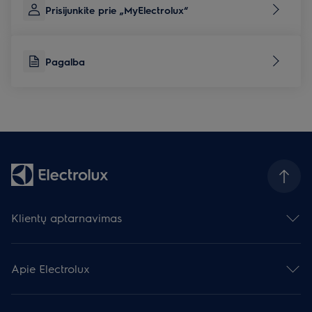
Prisijunkite prie „MyElectrolux“
Pagalba
Klientų aptarnavimas
Susisiekite su mumis
Palikite atsiliepimą
Apie Electrolux
Prietaisų remontas
Pagalba
Electrolux grupė
Užregistruokite gaminį