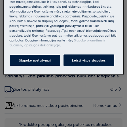
Mes naudojame slapukus ir kitas panašias technologijas, kad
ESKQ9
pagerintume svetainės veikimą, taip pat reklamos ir rinkodaros tikslais.
Filtrų rinkinys 600 ir „Pure Q9“
Informacija apie Jūsų naršymą mūsų svetainėje dalijamės su socialinių
tinklų, reklamos ir duomenų analitikos partneriais. Paspaudę „Leisti visus
serijos belaidžiams dulkių
slapukus“ sutinkate su slapukų naudojimu, todėl galime
suasmeninti Jūsų
patirtį
svetainėje, pritaikyti
ypatingus pasiūlymus
ir teikti Jums
siurbliams
personalizuotą reklamą. Paspaudę „Tęsti nepriėmus“ blokuojate nebūtinus
slapukus, todėl Jūsų naršymo patirtis ir mūsų teikiamos paslaugos gali būti
0 (0)
apribotos. Daugiau informacijos rasite mūsų
Slapukų pranešime
ir
Pagrindiniai privalumai
Duomenų apsaugos deklaracijoje
.
Plaunami filtrai užtikrinantys optimalią oro filtraciją
Slapukų nustatymai
Leisti visus slapukus
Parinktys, kad pirkimo procesas būtų dar lengvesnis
Siuntos pristatymas
€15
Likite ramūs, mes viskuo pasirūpinsime
Nemokamas
*Produkto puslapio galerijoje pateiktos nuotraukos