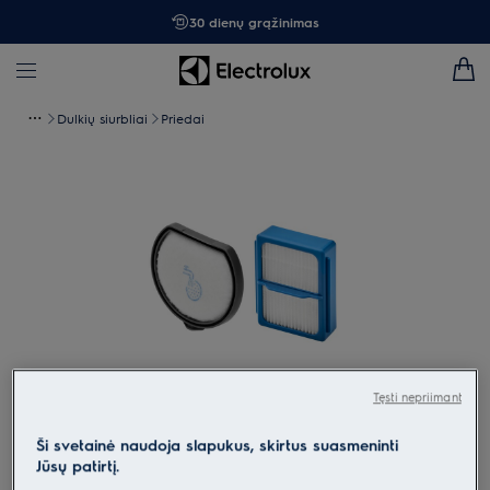
30 dienų grąžinimas
Dulkių siurbliai
Priedai
Tęsti nepriimant
Spustelėkite, kad padidintumėte mastelį
Ši svetainė naudoja slapukus, skirtus suasmeninti
Jūsų patirtį.