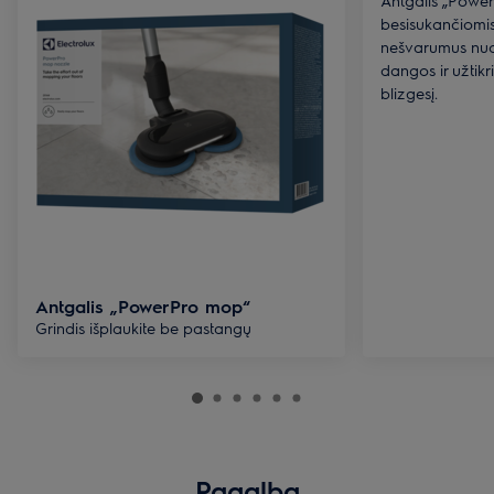
besisukančiomis
nešvarumus nuo 
dangos ir užtikr
blizgesį.
Antgalis „PowerPro mop“
Grindis išplaukite be pastangų
Pagalba