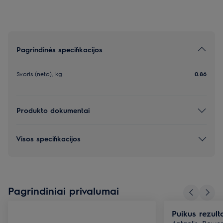
Pagrindinės specifikacijos
Svoris (neto), kg
0.86
Produkto dokumentai
Visos specifikacijos
Pagrindiniai privalumai
Puikus rezult
Antgalis „Powe