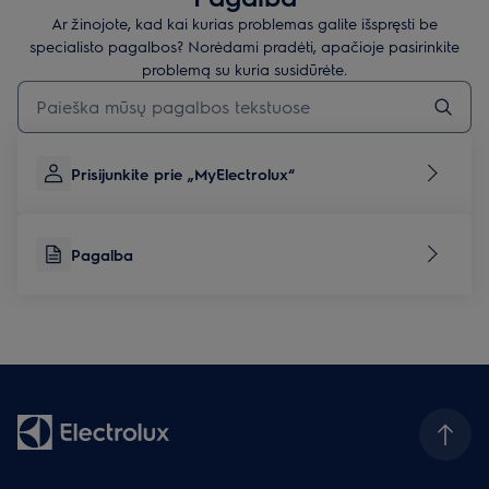
Ar žinojote, kad kai kurias problemas galite išspręsti be
specialisto pagalbos? Norėdami pradėti, apačioje pasirinkite
problemą su kuria susidūrėte.
Įveskite tekstą, jei norite ieškoti pagalbinių straipsnių
Prisijunkite prie „MyElectrolux“
Pagalba