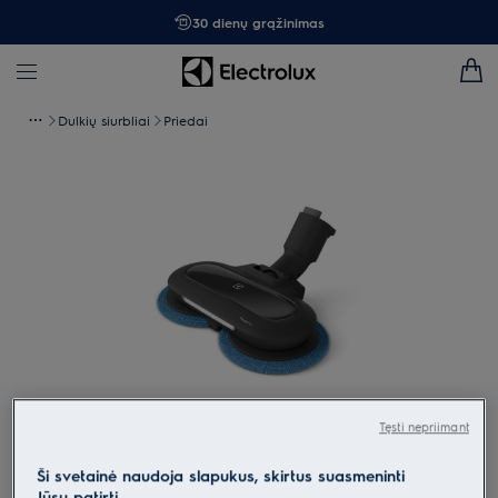
30 dienų grąžinimas
Dulkių siurbliai
Priedai
Tęsti nepriimant
Spustelėkite, kad padidintumėte mastelį
Ši svetainė naudoja slapukus, skirtus suasmeninti
Jūsų patirtį.