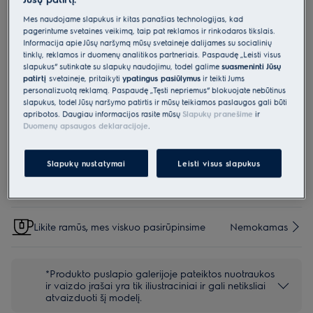
ZE168
Mes naudojame slapukus ir kitas panašias technologijas, kad
Antgalis grindų plovimui „PowerPro
pagerintume svetainės veikimą, taip pat reklamos ir rinkodaros tikslais.
Informacija apie Jūsų naršymą mūsų svetainėje dalijamės su socialinių
Mop“ 700 serijos belaidžiams dulkių
tinklų, reklamos ir duomenų analitikos partneriais. Paspaudę „Leisti visus
slapukus“ sutinkate su slapukų naudojimu, todėl galime
suasmeninti Jūsų
siurbliams
patirtį
svetainėje, pritaikyti
ypatingus pasiūlymus
ir teikti Jums
4 (1)
personalizuotą reklamą. Paspaudę „Tęsti nepriėmus“ blokuojate nebūtinus
slapukus, todėl Jūsų naršymo patirtis ir mūsų teikiamos paslaugos gali būti
apribotos. Daugiau informacijos rasite mūsų
Slapukų pranešime
ir
Duomenų apsaugos deklaracijoje
.
Parinktys, kad pirkimo procesas būtų dar lengvesnis
Slapukų nustatymai
Leisti visus slapukus
Siuntos pristatymas
€15
Nemokamas
Likite ramūs, mes viskuo pasirūpinsime
Nemokamas
*Produkto puslapio galerijoje pateiktos nuotraukos
ir vaizdo įrašai yra tik iliustraciniai ir gali netiksliai
atvaizduoti šį modelį.