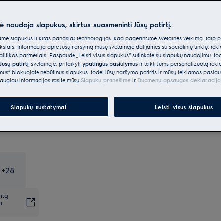
lengvesnis
nė naudoja slapukus, skirtus suasmeninti Jūsų patirtį.
Siuntos pristatymas
€15
Nemokamas
e slapukus ir kitas panašias technologijas, kad pagerintume svetainės veikimą, taip p
ikslais. Informacija apie Jūsų naršymą mūsų svetainėje dalijamės su socialinių tinklų, rek
itikos partneriais. Paspaudę „Leisti visus slapukus“ sutinkate su slapukų naudojimu, to
Likite ramūs, mes viskuo
Nemokamas
Jūsų patirtį
svetainėje, pritaikyti
pasirūpinsime
ypatingus pasiūlymus
ir teikti Jums personalizuotą re
ėmus“ blokuojate nebūtinus slapukus, todėl Jūsų naršymo patirtis ir mūsų teikiamos paslau
augiau informacijos rasite mūsų
Slapukų pranešime
ir
Duomenų apsaugos deklaracijo
Slapukų nustatymai
Leisti visus slapukus
+
28
ntą
i