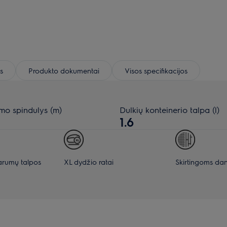
s
Produkto dokumentai
Visos specifikacijos
imo spindulys (m)
Dulkių konteinerio talpa (l)
1.6
arumų talpos
XL dydžio ratai
Skirtingoms d