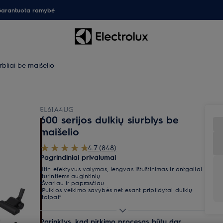
arantuota ramybė
rbliai be maišelio
EL61A4UG
600 serijos dulkių siurblys be
maišelio
4.7 (848)
Pagrindiniai privalumai
Itin efektyvus valymas, lengvas ištuštinimas ir antgaliai
turintiems augintinių
Švariau ir paprasčiau
Puikios veikimo savybės net esant pripildytai dulkių
talpai*
Parinktys, kad pirkimo procesas būtų dar