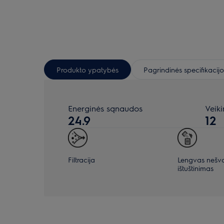
Produkto ypatybės
Pagrindinės specifikacijo
Energinės sąnaudos
Veik
24.9
12
Filtracija
Lengvas nešv
ištuštinimas