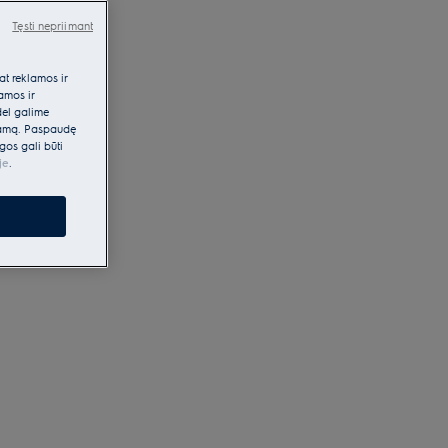
Tęsti nepriimant
at reklamos ir
lamos ir
dėl galime
klamą. Paspaudę
gos gali būti
je
.