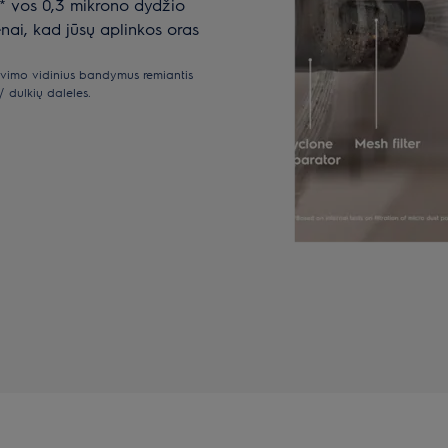
%* vos 0,3 mikrono dydžio
genai, kad jūsų aplinkos oras
ravimo vidinius bandymus remiantis
/ dulkių daleles.