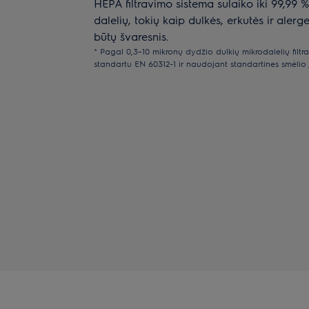
HEPA filtravimo sistema sulaiko iki 99,99 
dalelių, tokių kaip dulkės, erkutės ir aler
būtų švaresnis.
* Pagal 0,3–10 mikronų dydžio dulkių mikrodalelių filt
standartu EN 60312-1 ir naudojant standartines smėlio 