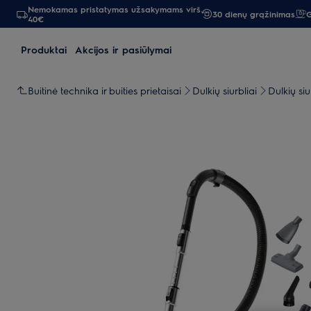
Nemokamas pristatymas užsakymams virš
30 dienų grąžinimas
G
40€
Produktai
Akcijos ir pasiūlymai
Buitinė technika ir buities prietaisai
Dulkių siurbliai
Dulkių siu