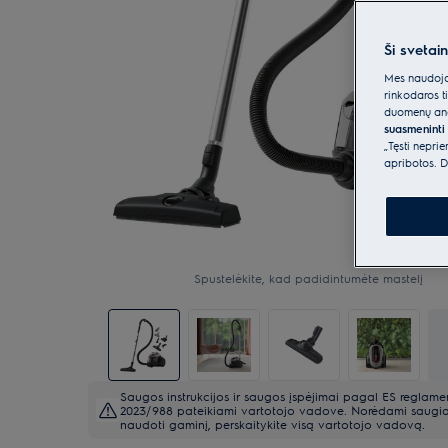
Ši svetai
Mes naudojam
rinkodaros t
duomenų anal
suasmeninti 
„Tęsti nepri
apribotos. D
Spustelėkite, kad padidintumėte mastelį
Saugos instrukcijos ir saugos įspėjimai pagal ES reglame
2023/988 pateikiami vartotojo vadove. Norėdami saugia
naudoti gaminį, perskaitykite visą vartotojo vadovą.