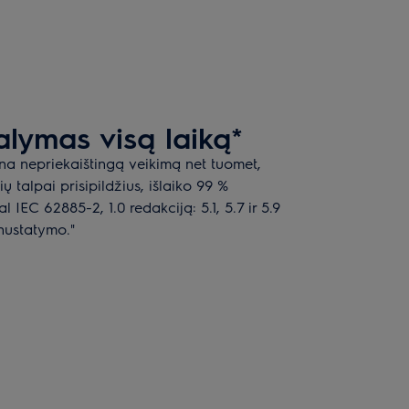
lymas visą laiką*
ina nepriekaištingą veikimą net tuomet,
ų talpai prisipildžius, išlaiko 99 %
IEC 62885-2, 1.0 redakciją: 5.1, 5.7 ir 5.9
 nustatymo."