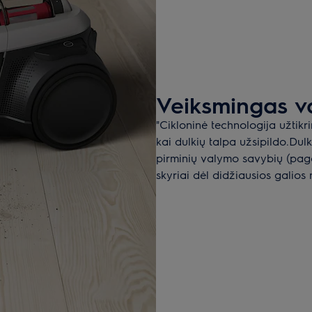
Veiksmingas va
"Cikloninė technologija užtikr
kai dulkių talpa užsipildo.Dulki
pirminių valymo savybių (pagal 
skyriai dėl didžiausios galios