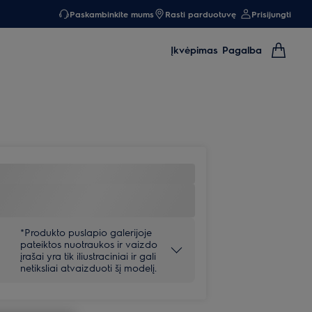
Paskambinkite mums
Rasti parduotuvę
Prisijungti
Įkvėpimas
Pagalba
*Produkto puslapio galerijoje
pateiktos nuotraukos ir vaizdo
įrašai yra tik iliustraciniai ir gali
netiksliai atvaizduoti šį modelį.