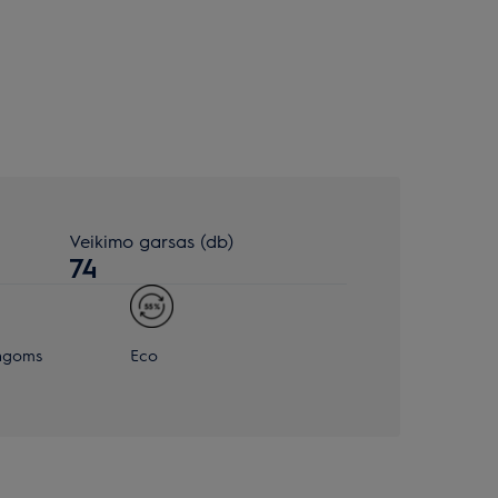
Veikimo garsas (db)
74
angoms
Eco