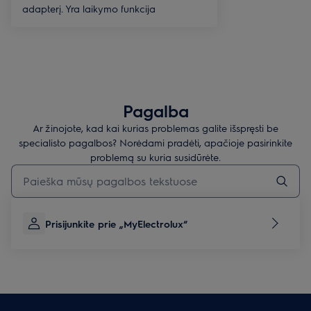
adapterį. Yra laikymo funkcija
Pagalba
Ar žinojote, kad kai kurias problemas galite išspręsti be
specialisto pagalbos? Norėdami pradėti, apačioje pasirinkite
problemą su kuria susidūrėte.
Įveskite tekstą, jei norite ieškoti pagalbinių straipsnių
Prisijunkite prie „MyElectrolux“