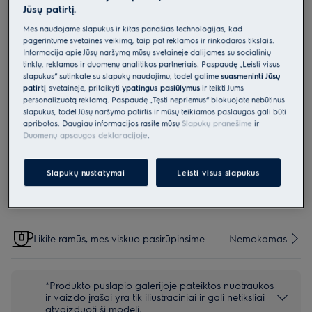
Jūsų patirtį.
ZE072
Dust Magnet Silent nozzle
Mes naudojame slapukus ir kitas panašias technologijas, kad
pagerintume svetainės veikimą, taip pat reklamos ir rinkodaros tikslais.
Informacija apie Jūsų naršymą mūsų svetainėje dalijamės su socialinių
tinklų, reklamos ir duomenų analitikos partneriais. Paspaudę „Leisti visus
2.7 (3)
slapukus“ sutinkate su slapukų naudojimu, todėl galime
suasmeninti Jūsų
Pagrindiniai privalumai
patirtį
svetainėje, pritaikyti
ypatingus pasiūlymus
ir teikti Jums
Ypač galingas universalus antgalis įvairiems grindų tipams.
personalizuotą reklamą. Paspaudę „Tęsti nepriėmus“ blokuojate nebūtinus
slapukus, todėl Jūsų naršymo patirtis ir mūsų teikiamos paslaugos gali būti
apribotos. Daugiau informacijos rasite mūsų
Slapukų pranešime
ir
Duomenų apsaugos deklaracijoje
.
Parinktys, kad pirkimo procesas būtų dar lengvesnis
Slapukų nustatymai
Leisti visus slapukus
Siuntos pristatymas
€15
Nemokamas
Likite ramūs, mes viskuo pasirūpinsime
Nemokamas
*Produkto puslapio galerijoje pateiktos nuotraukos
ir vaizdo įrašai yra tik iliustraciniai ir gali netiksliai
atvaizduoti šį modelį.