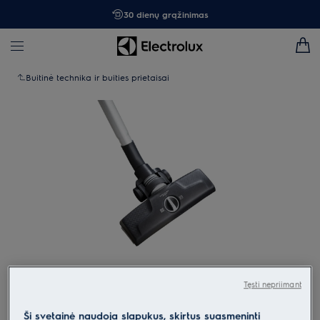
30 dienų grąžinimas
Buitinė technika ir buities prietaisai
Spustelėkite, kad padidintumėte mastelį
Tęsti nepriimant
Ši svetainė naudoja slapukus, skirtus suasmeninti