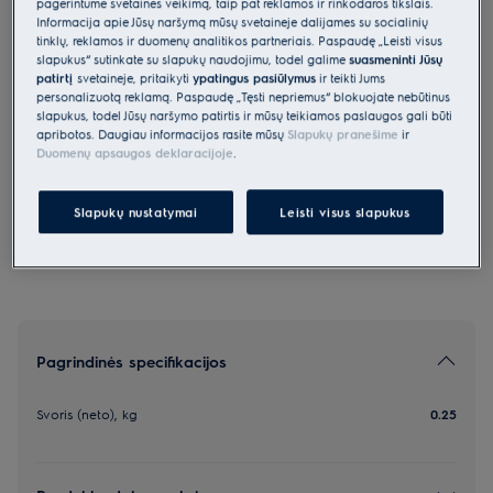
pagerintume svetainės veikimą, taip pat reklamos ir rinkodaros tikslais.
Informacija apie Jūsų naršymą mūsų svetainėje dalijamės su socialinių
ZE163
tinklų, reklamos ir duomenų analitikos partneriais. Paspaudę „Leisti visus
Itin plonas, lankstus ir ilgas antgalis
slapukus“ sutinkate su slapukų naudojimu, todėl galime
suasmeninti Jūsų
plyšiams
patirtį
svetainėje, pritaikyti
ypatingus pasiūlymus
ir teikti Jums
personalizuotą reklamą. Paspaudę „Tęsti nepriėmus“ blokuojate nebūtinus
0 (0)
slapukus, todėl Jūsų naršymo patirtis ir mūsų teikiamos paslaugos gali būti
apribotos. Daugiau informacijos rasite mūsų
Slapukų pranešime
ir
Duomenų apsaugos deklaracijoje
.
*Produkto puslapio galerijoje pateiktos nuotraukos
ir vaizdo įrašai yra tik iliustraciniai ir gali netiksliai
Slapukų nustatymai
Leisti visus slapukus
atvaizduoti šį modelį.
Pagrindinės specifikacijos
Svoris (neto), kg
0.25