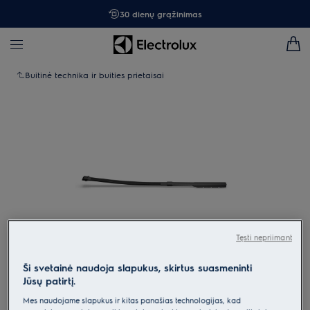
30 dienų grąžinimas
Buitinė technika ir buities prietaisai
Tęsti nepriimant
Ši svetainė naudoja slapukus, skirtus suasmeninti
Spustelėkite, kad padidintumėte mastelį
Jūsų patirtį.
Mes naudojame slapukus ir kitas panašias technologijas, kad