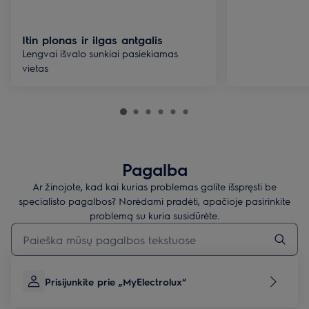
Itin plonas ir ilgas antgalis
Lengvai išvalo sunkiai pasiekiamas
vietas
Pagalba
Ar žinojote, kad kai kurias problemas galite išspręsti be
specialisto pagalbos? Norėdami pradėti, apačioje pasirinkite
problemą su kuria susidūrėte.
Įveskite tekstą, jei norite ieškoti pagalbinių straipsnių
Prisijunkite prie „MyElectrolux“