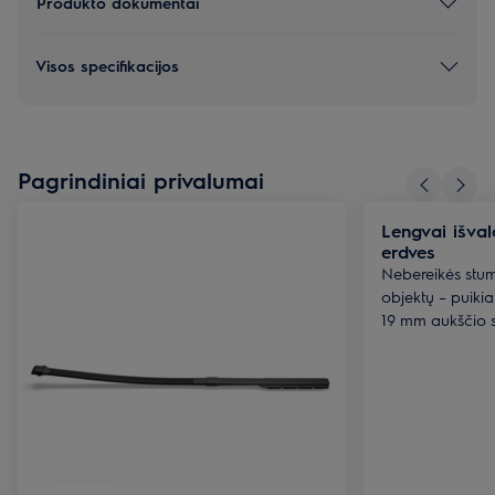
Produkto dokumentai
Visos specifikacijos
Pagrindiniai privalumai
Lengvai išval
erdves
Nebereikės stumd
objektų – puikia
19 mm aukščio s