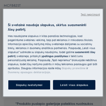
MCFB82ST
„OdourClean“ anglies filtras
Tęsti nepriimant
5 (1)
Ši svetainė naudoja slapukus, skirtus suasmeninti
Pagrindiniai privalumai
Jūsų patirtį.
„OdourClean Standard“ anglies filtras – efektyvus kvapų filtravimas.
Mes naudojame slapukus ir kitas panašias technologijas, kad
Efektyvus filtravimas su „OdourClean Standard“ anglies filtru.
pagerintume svetainės veikimą, taip pat reklamos ir rinkodaros tikslais.
„OdourClean Standard“ filtras tarnauja iki 1 metų*.
Informacija apie Jūsų naršymą mūsų svetainėje dalijamės su socialinių
tinklų, reklamos ir duomenų analitikos partneriais. Paspaudę „Leisti visus
slapukus“ sutinkate su slapukų naudojimu, todėl galime
suasmeninti Jūsų
patirtį
svetainėje, pritaikyti
ypatingus pasiūlymus
ir teikti Jums
personalizuotą reklamą. Paspaudę „Tęsti nepriėmus“ blokuojate nebūtinus
Parinktys, kad pirkimo procesas būtų dar lengvesnis
slapukus, todėl Jūsų naršymo patirtis ir mūsų teikiamos paslaugos gali būti
apribotos. Daugiau informacijos rasite mūsų
Slapukų pranešime
ir
Duomenų apsaugos deklaracijoje
.
Siuntos pristatymas
€15
Nemokamas
Slapukų nustatymai
Leisti visus slapukus
Likite ramūs, mes viskuo pasirūpinsime
Nemokamas
*Produkto puslapio galerijoje pateiktos nuotraukos