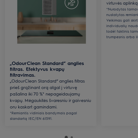
virtuvės aplinką
*Nurodytas tarnavi
nustatytas remian
Veikimas gali skir
individualių naudo
todėl faktinis tar
trumpesnis arba il
„OdourClean Standard“ anglies
filtras. Efektyvus kvapų
filtravimas.
„OdourClean Standard“ anglies filtras
prieš grąžinant orą atgal į virtuvę
pašalina iki 70 %* nepageidaujamų
kvapų. Mėgaukitės švaresniu ir gaivesniu
oru kaskart gamindami.
*Remiantis vidiniais bandymais pagal
standartą IEC/EN 61591.