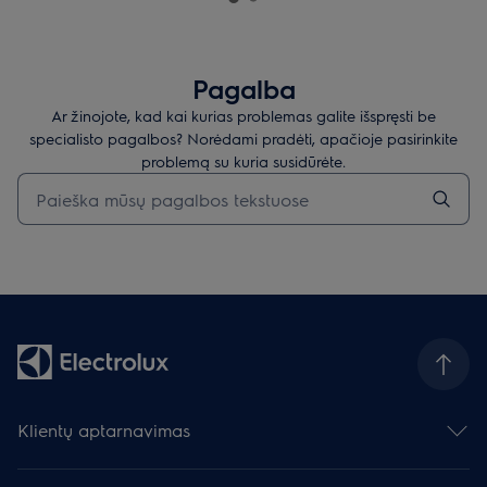
Pagalba
Ar žinojote, kad kai kurias problemas galite išspręsti be
specialisto pagalbos? Norėdami pradėti, apačioje pasirinkite
problemą su kuria susidūrėte.
Įveskite tekstą, jei norite ieškoti pagalbinių straipsnių
Klientų aptarnavimas
Susisiekite su mumis