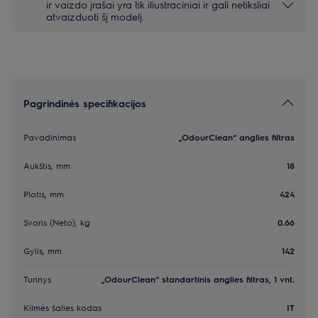
ir vaizdo įrašai yra tik iliustraciniai ir gali netiksliai
atvaizduoti šį modelį.
Pagrindinės specifikacijos
Pavadinimas
„OdourClean“ anglies filtras
Aukštis, mm
18
Plotis, mm
424
Svoris (Neto), kg
0.66
Gylis, mm
142
Turinys
„OdourClean“ standartinis anglies filtras, 1 vnt.
Kilmės šalies kodas
IT