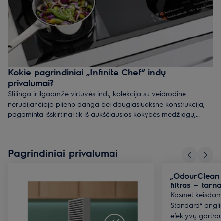
Kokie pagrindiniai „Infinite Chef“ indų
privalumai?
Stilinga ir ilgaamžė virtuvės indų kolekcija su veidrodine
nerūdijančiojo plieno danga bei daugiasluoksne konstrukcija,
pagaminta išskirtinai tik iš aukščiausios kokybės medžiagų,
pelniusi prestižinį „Green Product award“ apdovanojimą. Šiuos
premium kokybės indus įvertino ir pamėgo profesionalūs
virtuvės šefai, todėl kiekvienam gaminimo būdui sukurta kažkas
Pagrindiniai privalumai
unikalaus. Puodai idealiems makaronams „spaghetti al dente“,
kūginis troškintuvas traškių daržovių kepimui ar unikalios
„OdourClean 
keptuvės sultingiems kepsniams - „Infinite Chef“ kolekcijoje rasite
filtras – tarn
viską, ko tik gali prireikti šiuolaikinėje virtuvėje.
Kasmet keisda
Standard“ anglies
efektyvų gartra