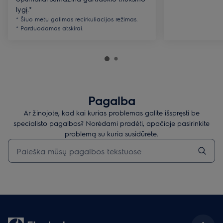
lygį.*
* Šiuo metu galimas recirkuliacijos režimas.
* Parduodamas atskirai.
Pagalba
Ar žinojote, kad kai kurias problemas galite išspręsti be
specialisto pagalbos? Norėdami pradėti, apačioje pasirinkite
problemą su kuria susidūrėte.
Įveskite tekstą, jei norite ieškoti pagalbinių straipsnių