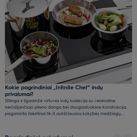
Kokie pagrindiniai „Infinite Chef“ indų
privalumai?
Stilinga ir ilgaamžė virtuvės indų kolekcija su veidrodine
nerūdijančiojo plieno danga bei daugiasluoksne konstrukcija,
pagaminta išskirtinai tik iš aukščiausios kokybės medžiagų,
pelniusi prestižinį „Green Product award“ apdovanojimą. Šiuos
premium kokybės indus įvertino ir pamėgo profesionalūs
virtuvės šefai, todėl kiekvienam gaminimo būdui sukurta kažkas