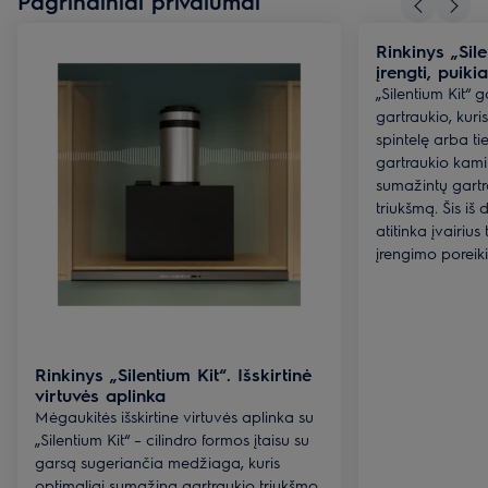
Pagrindiniai privalumai
unikalaus. Puodai idealiems makaronams „spaghetti al dente“,
kūginis troškintuvas traškių daržovių kepimui ar unikalios
Rinkinys „Sil
keptuvės sultingiems kepsniams - „Infinite Chef“ kolekcijoje rasite
įrengti, puiki
viską, ko tik gali prireikti šiuolaikinėje virtuvėje.
„Silentium Kit“ g
gartraukio, kuri
spintelę arba ti
gartraukio kami
sumažintų gartr
triukšmą. Šis iš
atitinka įvairiu
įrengimo poreiki
Rinkinys „Silentium Kit“. Išskirtinė
virtuvės aplinka
Mėgaukitės išskirtine virtuvės aplinka su
„Silentium Kit“ – cilindro formos įtaisu su
garsą sugeriančia medžiaga, kuris
optimaliai sumažina gartraukio triukšmo