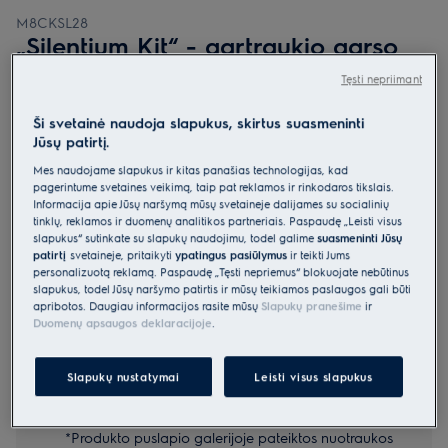
M8CKSL28
„Silentium Kit“ - gartraukio garso
slopinimo priedas
Tęsti nepriimant
1 (1)
Pagrindiniai privalumai
Ši svetainė naudoja slapukus, skirtus suasmeninti
Jūsų patirtį.
„Silentium Kit“ sukuria tylią ir malonią virtuvės aplinką.
„Silentium Kit“ – tyliai ir maloniai virtuvės aplinkai.
„Silentium Kit“ – lengva įrengti iš atskirų sudedamųjų dalių.
Mes naudojame slapukus ir kitas panašias technologijas, kad
pagerintume svetainės veikimą, taip pat reklamos ir rinkodaros tikslais.
Informacija apie Jūsų naršymą mūsų svetainėje dalijamės su socialinių
tinklų, reklamos ir duomenų analitikos partneriais. Paspaudę „Leisti visus
slapukus“ sutinkate su slapukų naudojimu, todėl galime
suasmeninti Jūsų
patirtį
svetainėje, pritaikyti
ypatingus pasiūlymus
ir teikti Jums
Parinktys, kad pirkimo procesas būtų dar lengvesnis
personalizuotą reklamą. Paspaudę „Tęsti nepriėmus“ blokuojate nebūtinus
slapukus, todėl Jūsų naršymo patirtis ir mūsų teikiamos paslaugos gali būti
apribotos. Daugiau informacijos rasite mūsų
Slapukų pranešime
ir
Siuntos pristatymas
€15
Nemokamas
Duomenų apsaugos deklaracijoje
.
Likite ramūs, mes viskuo pasirūpinsime
Nemokamas
Slapukų nustatymai
Leisti visus slapukus
*Produkto puslapio galerijoje pateiktos nuotraukos