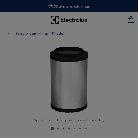
30 dienų grąžinimas
Maisto gaminimas
Priedai
Spustelėkite, kad padidintumėte mastelį