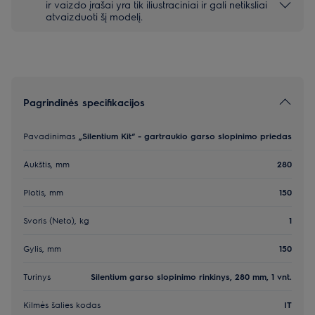
ir vaizdo įrašai yra tik iliustraciniai ir gali netiksliai
atvaizduoti šį modelį.
Pagrindinės specifikacijos
Pavadinimas
„Silentium Kit“ - gartraukio garso slopinimo priedas
Aukštis, mm
280
Plotis, mm
150
Svoris (Neto), kg
1
Gylis, mm
150
Turinys
Silentium garso slopinimo rinkinys, 280 mm, 1 vnt.
Kilmės šalies kodas
IT