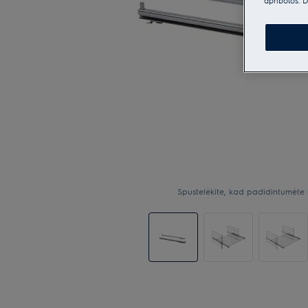
apribotos. D
Spustelėkite, kad padidintumėte 