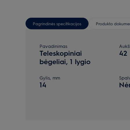
Pagrindinės specifikacijos
Produkto dokumen
Pavadinimas
Aukš
Teleskopiniai
42
bėgeliai, 1 lygio
Gylis, mm
Spal
14
Nė