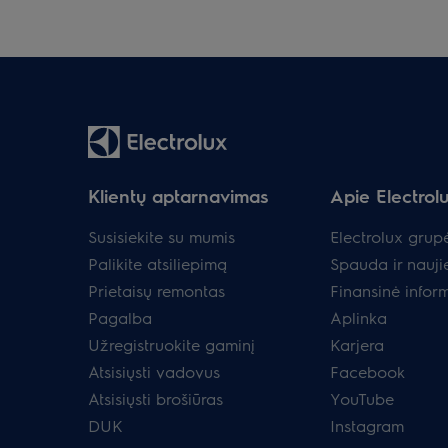
Klientų aptarnavimas
Apie Electrol
Susisiekite su mumis
Electrolux grup
Palikite atsiliepimą
Spauda ir nauji
Prietaisų remontas
Finansinė infor
Pagalba
Aplinka
Užregistruokite gaminį
Karjera
Atsisiųsti vadovus
Facebook
Atsisiųsti brošiūras
YouTube
DUK
Instagram