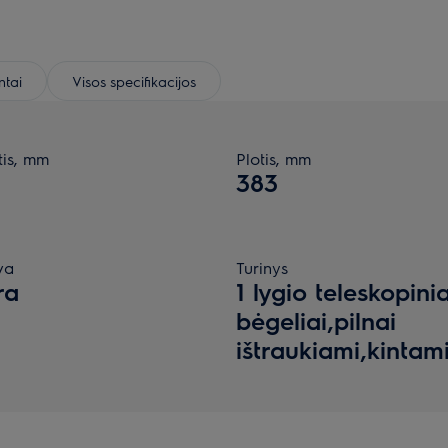
tai
Visos specifikacijos
tis, mm
Plotis, mm
383
va
Turinys
ra
1 lygio teleskopinia
bėgeliai,pilnai
ištraukiami,kintam