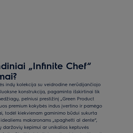
iniai „Infinite Chef“
mai?
vės indų kolekcija su veidrodine nerūdijančiojo
uoksne konstrukcija, pagaminta išskirtinai tik
edžiagų, pelniusi prestižinį „Green Product
os premium kokybės indus įvertino ir pamėgo
fai, todėl kiekvienam gaminimo būdui sukurta
 idealiems makaronams „spaghetti al dente“,
ių daržovių kepimui ar unikalios keptuvės