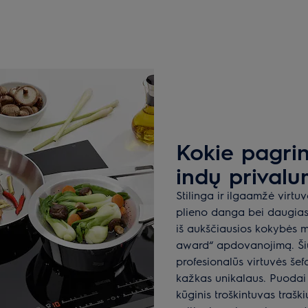
Kokie pagrind
indų privalu
Stilinga ir ilgaamžė virtu
plieno danga bei daugiasl
iš aukščiausios kokybės m
award“ apdovanojimą. Šiu
profesionalūs virtuvės še
kažkas unikalaus. Puodai
kūginis troškintuvas trašk