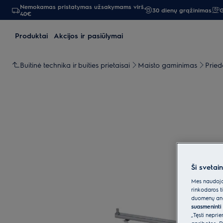
Nemokamas pristatymas užsakymams virš
30 dienų grąžinimas
G
40€
Produktai
Akcijos ir pasiūlymai
Buitinė technika ir buities prietaisai
Maisto gaminimas
Pried
Ši svetai
Mes naudojam
rinkodaros t
duomenų anal
suasmeninti 
„Tęsti nepri