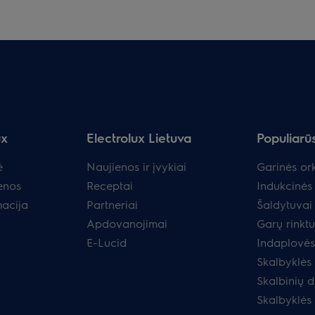
ux
Electrolux Lietuva
Populiarū
ė
Naujienos ir įvykiai
Garinės ork
enos
Receptai
Indukcinės 
macija
Partneriai
Šaldytuvai 
Apdovanojimai
Garų rinkt
E-Lucid
Indaplovės
Skalbyklės
Skalbinių d
Skalbyklės