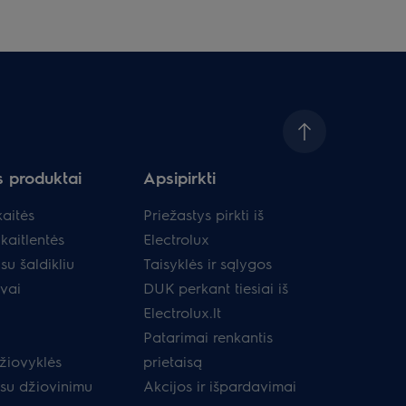
s produktai
Apsipirkti
aitės
Priežastys pirkti iš
kaitlentės
Electrolux
su šaldikliu
Taisyklės ir sąlygos
uvai
DUK perkant tiesiai iš
Electrolux.lt
Patarimai renkantis
žiovyklės
prietaisą
 su džiovinimu
Akcijos ir išpardavimai