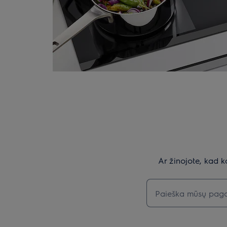
Ar žinojote, kad k
Įveskite tekstą, jei