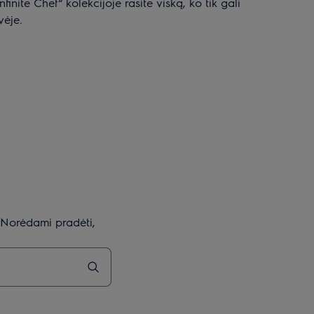
finite Chef“ kolekcijoje rasite viską, ko tik gali
vėje.
? Norėdami pradėti,