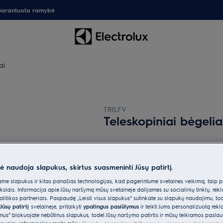
arantuota ramybė
ai
TR1LFV
Teleskopiniai bėgeliai
0 (0)
Pagrindiniai privalumai
nė naudoja slapukus, skirtus suasmeninti Jūsų patirtį.
Mūsų teleskopiniai bėgeliai yra iki galo 
gaminant maistą nereikėtų liesti įkaitusių 
e slapukus ir kitas panašias technologijas, kad pagerintume svetainės veikimą, taip p
ikslais. Informacija apie Jūsų naršymą mūsų svetainėje dalijamės su socialinių tinklų, rek
itikos partneriais. Paspaudę „Leisti visus slapukus“ sutinkate su slapukų naudojimu, to
Jūsų patirtį
svetainėje, pritaikyti
ypatingus pasiūlymus
ir teikti Jums personalizuotą re
ėmus“ blokuojate nebūtinus slapukus, todėl Jūsų naršymo patirtis ir mūsų teikiamos paslau