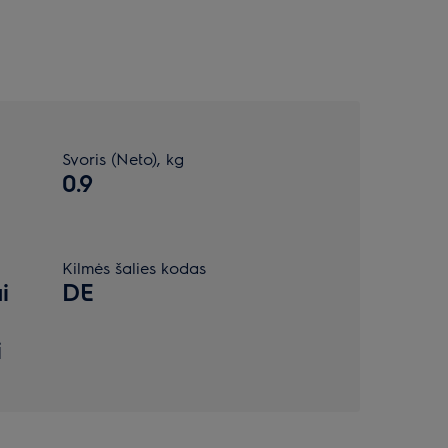
Svoris (Neto), kg
0.9
Kilmės šalies kodas
i
DE
i