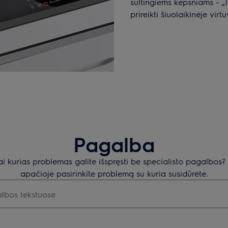
sultingiems kepsniams - „In
prireikti šiuolaikinėje virtu
Pagalba
ai kurias problemas galite išspręsti be specialisto pagalbos
apačioje pasirinkite problemą su kuria susidūrėte.
 norite ieškoti pagalbinių straipsnių