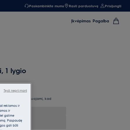
Paskambinkite mums
Rasti parduotuvę
Prisijungti
Įkvėpimas
Pagalba
, 1 lygio
Tęsti nepriimant
ištraukiami ir užfiksuojami, kad
paviršių. 1 lygis.
at reklamos ir
lamos ir
dėl galime
klamą. Paspaudę
gos gali būti