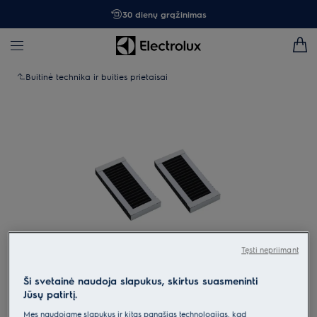
30 dienų grąžinimas
Buitinė technika ir buities prietaisai
Tęsti nepriimant
Spustelėkite, kad padidintumėte mastelį
Ši svetainė naudoja slapukus, skirtus suasmeninti
Jūsų patirtį.
Mes naudojame slapukus ir kitas panašias technologijas, kad