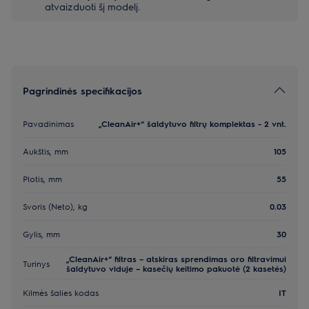
atvaizduoti šį modelį.
Pagrindinės specifikacijos
Pavadinimas
„CleanAir+“ šaldytuvo filtrų komplektas - 2 vnt.
Aukštis, mm
105
Plotis, mm
55
Svoris (Neto), kg
0.03
Gylis, mm
30
„CleanAir+“ filtras – atskiras sprendimas oro filtravimui
Turinys
šaldytuvo viduje – kasečių keitimo pakuotė (2 kasetės)
Kilmės šalies kodas
IT