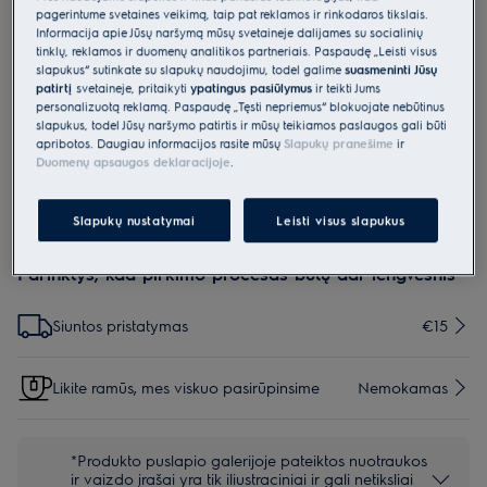
pagerintume svetainės veikimą, taip pat reklamos ir rinkodaros tikslais.
M9RWCAF2
Informacija apie Jūsų naršymą mūsų svetainėje dalijamės su socialinių
„CleanAir+“ šaldytuvo filtrų
tinklų, reklamos ir duomenų analitikos partneriais. Paspaudę „Leisti visus
slapukus“ sutinkate su slapukų naudojimu, todėl galime
suasmeninti Jūsų
komplektas - 2 vnt.
patirtį
svetainėje, pritaikyti
ypatingus pasiūlymus
ir teikti Jums
0 (0)
personalizuotą reklamą. Paspaudę „Tęsti nepriėmus“ blokuojate nebūtinus
slapukus, todėl Jūsų naršymo patirtis ir mūsų teikiamos paslaugos gali būti
Pagrindiniai privalumai
apribotos. Daugiau informacijos rasite mūsų
Slapukų pranešime
ir
Šaldytuvų ir vyno šaldytuvų filtrai
Duomenų apsaugos deklaracijoje
.
Keičiami filtrai, kad jūsų šaldytuve ar vyno rūsyje būtų gaivus oras
Slapukų nustatymai
Leisti visus slapukus
Parinktys, kad pirkimo procesas būtų dar lengvesnis
Siuntos pristatymas
€15
Likite ramūs, mes viskuo pasirūpinsime
Nemokamas
*Produkto puslapio galerijoje pateiktos nuotraukos
ir vaizdo įrašai yra tik iliustraciniai ir gali netiksliai