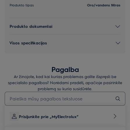
Produkto tipas
Oro/vandens filtras
Produkto dokumentai
Visos specifikacijos
Pagalba
Ar žinojote, kad kai kurias problemas galite išspręsti be
specialisto pagalbos? Norėdami pradėti, apačioje pasirinkite
problemą su kuria susidūrėte.
Įveskite tekstą, jei norite ieškoti pagalbinių straipsnių
Prisijunkite prie „MyElectrolux“