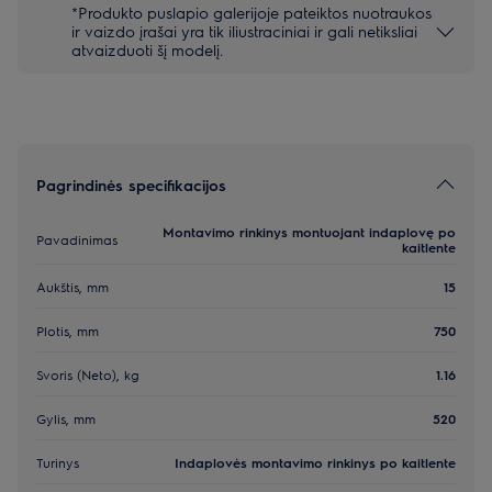
*Produkto puslapio galerijoje pateiktos nuotraukos
ir vaizdo įrašai yra tik iliustraciniai ir gali netiksliai
atvaizduoti šį modelį.
Pagrindinės specifikacijos
Montavimo rinkinys montuojant indaplovę po
Pavadinimas
kaitlente
Aukštis, mm
15
Plotis, mm
750
Svoris (Neto), kg
1.16
Gylis, mm
520
Turinys
Indaplovės montavimo rinkinys po kaitlente