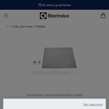
30 dienų grąžinimas
Indų plovimas
Priedai
Spustelėkite, kad padidintumėte mastelį
Tęsti nepriimant