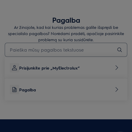
Pagalba
Ar žinojote, kad kai kurias problemas galite išspręsti be
specialisto pagalbos? Norėdami pradėti, apačioje pasirinkite
problemą su kuria susidūrėte.
Įveskite tekstą, jei norite ieškoti pagalbinių straipsnių
Prisijunkite prie „MyElectrolux“
Pagalba