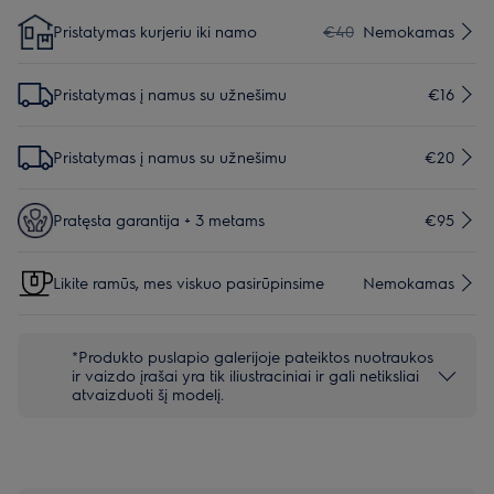
Pristatymas kurjeriu iki namo
€40
Nemokamas
Pristatymas į namus su užnešimu
€16
Pristatymas į namus su užnešimu
€20
Pratęsta garantija + 3 metams
€95
Likite ramūs, mes viskuo pasirūpinsime
Nemokamas
*Produkto puslapio galerijoje pateiktos nuotraukos
ir vaizdo įrašai yra tik iliustraciniai ir gali netiksliai
atvaizduoti šį modelį.