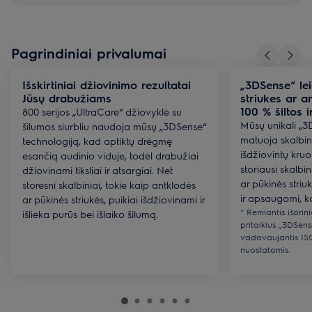
Pagrindiniai privalumai
Išskirtiniai džiovinimo rezultatai
„3DSense“ lei
Jūsų drabužiams
striukes ar a
100 % šiltos i
800 serijos „UltraCare“ džiovyklė su
Mūsų unikali „3
šilumos siurbliu naudoja mūsų „3DSense“
matuoja skalbi
technologiją, kad aptiktų drėgmę
išdžiovintų kruopš
esančią audinio viduje, todėl drabužiai
storiausi skalbin
džiovinami tiksliai ir atsargiai. Net
ar pūkinės striu
storesni skalbiniai, tokie kaip antklodės
ir apsaugomi, kad 
ar pūkinės striukės, puikiai išdžiovinami ir
* Remiantis išorin
išlieka purūs bei išlaiko šilumą.
pritaikius „3DSens
vadovaujantis IS
nuostatomis.