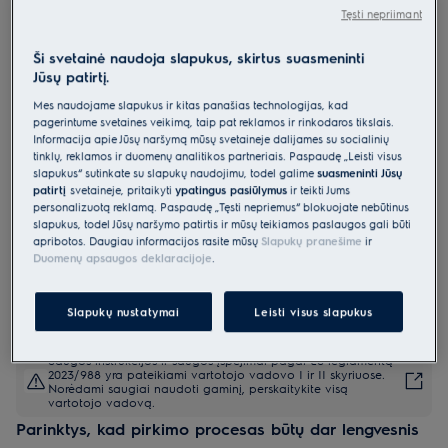
Tęsti nepriimant
EW8D595MCE
Džiovyklė 800 serija „UltraCare“ 9
Ši svetainė naudoja slapukus, skirtus suasmeninti
kg
Jūsų patirtį.
4.8 (56)
Mes naudojame slapukus ir kitas panašias technologijas, kad
pagerintume svetainės veikimą, taip pat reklamos ir rinkodaros tikslais.
Gaminio informacijos lapas
Informacija apie Jūsų naršymą mūsų svetainėje dalijamės su socialinių
Pagrindiniai privalumai
tinklų, reklamos ir duomenų analitikos partneriais. Paspaudę „Leisti visus
slapukus“ sutinkate su slapukų naudojimu, todėl galime
suasmeninti Jūsų
800 serijos „UltraCare“ džiovyklė užtikrina tikslų džiovinimą ir visišką
patirtį
svetainėje, pritaikyti
ypatingus pasiūlymus
ir teikti Jums
priežiūrą.
„3DSense“ technologija tolygiai išdžiovina striukes ir antklodes.
personalizuotą reklamą. Paspaudę „Tęsti nepriėmus“ blokuojate nebūtinus
„DelicateCare“ džiovina net tokius gležnus audinius kaip šilką ir vilną.
slapukus, todėl Jūsų naršymo patirtis ir mūsų teikiamos paslaugos gali būti
apribotos. Daugiau informacijos rasite mūsų
Slapukų pranešime
ir
Duomenų apsaugos deklaracijoje
.
Slapukų nustatymai
Leisti visus slapukus
Saugos instrukcijos ir saugos įspėjimai pagal ES reglamentą
2023/988 yra pateikiami vartotojo vadovo I ir II skyriuose.
Norėdami saugiai naudoti gaminį, perskaitykite visą
vartotojo vadovą.
Parinktys, kad pirkimo procesas būtų dar lengvesnis