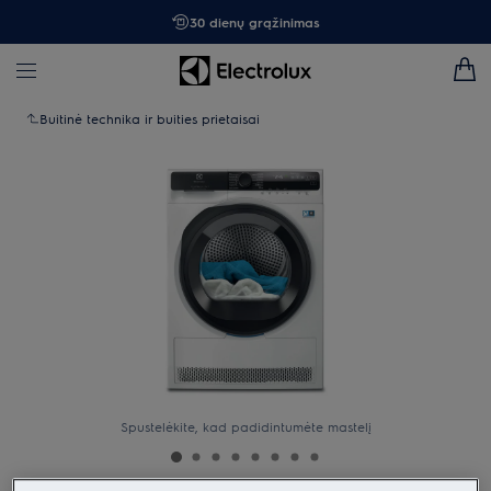
30 dienų grąžinimas
Buitinė technika ir buities prietaisai
Spustelėkite, kad padidintumėte mastelį