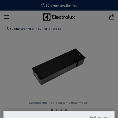
30 dienų grąžinimas
Buitinė technika ir buities prietaisai
Spustelėkite, kad padidintumėte mastelį
Tęsti nepriimant