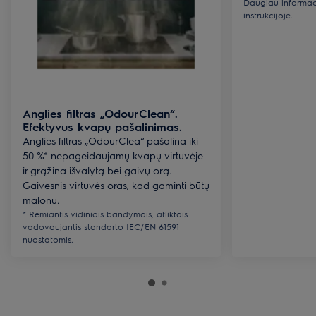
Daugiau informaci
instrukcijoje.
Anglies filtras „OdourClean“.
Efektyvus kvapų pašalinimas.
Anglies filtras „OdourClea“ pašalina iki
50 %* nepageidaujamų kvapų virtuvėje
ir grąžina išvalytą bei gaivų orą.
Gaivesnis virtuvės oras, kad gaminti būtų
malonu.
* Remiantis vidiniais bandymais, atliktais
vadovaujantis standarto IEC/EN 61591
nuostatomis.