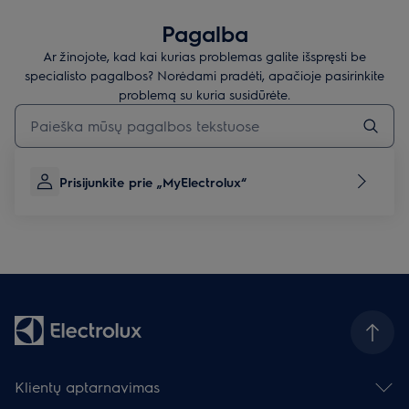
Pagalba
Ar žinojote, kad kai kurias problemas galite išspręsti be
specialisto pagalbos? Norėdami pradėti, apačioje pasirinkite
problemą su kuria susidūrėte.
Įveskite tekstą, jei norite ieškoti pagalbinių straipsnių
Prisijunkite prie „MyElectrolux“
Klientų aptarnavimas