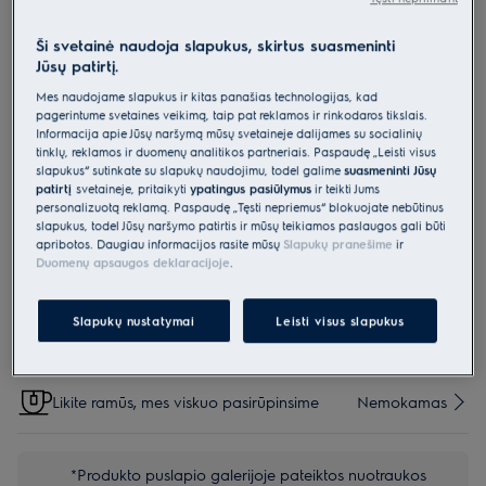
MCFE18ST
„OdourClean“ anglies filtras
Ši svetainė naudoja slapukus, skirtus suasmeninti
Jūsų patirtį.
Mes naudojame slapukus ir kitas panašias technologijas, kad
0 (0)
pagerintume svetainės veikimą, taip pat reklamos ir rinkodaros tikslais.
Pagrindiniai privalumai
Informacija apie Jūsų naršymą mūsų svetainėje dalijamės su socialinių
tinklų, reklamos ir duomenų analitikos partneriais. Paspaudę „Leisti visus
Anglies filtras „OdourClean“ – efektyvus oro valymas.
Efektyvus oro valymas anglies filtru „OdourClean“.
slapukus“ sutinkate su slapukų naudojimu, todėl galime
suasmeninti Jūsų
Filtro „OdourClean“ tarnavimo laikas yra 4–6 mėnesiai*.
patirtį
svetainėje, pritaikyti
ypatingus pasiūlymus
ir teikti Jums
personalizuotą reklamą. Paspaudę „Tęsti nepriėmus“ blokuojate nebūtinus
slapukus, todėl Jūsų naršymo patirtis ir mūsų teikiamos paslaugos gali būti
apribotos. Daugiau informacijos rasite mūsų
Slapukų pranešime
ir
Duomenų apsaugos deklaracijoje
.
Parinktys, kad pirkimo procesas būtų dar lengvesnis
Slapukų nustatymai
Leisti visus slapukus
Siuntos pristatymas
€15
Nemokamas
Likite ramūs, mes viskuo pasirūpinsime
Nemokamas
*Produkto puslapio galerijoje pateiktos nuotraukos