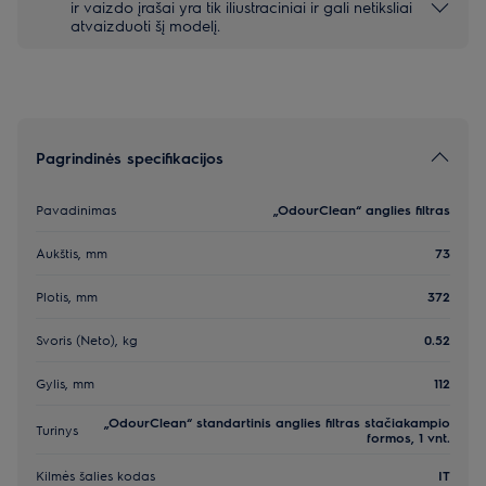
ir vaizdo įrašai yra tik iliustraciniai ir gali netiksliai
atvaizduoti šį modelį.
Pagrindinės specifikacijos
Pavadinimas
„OdourClean“ anglies filtras
Aukštis, mm
73
Plotis, mm
372
Svoris (Neto), kg
0.52
Gylis, mm
112
„OdourClean“ standartinis anglies filtras stačiakampio
Turinys
formos, 1 vnt.
Kilmės šalies kodas
IT