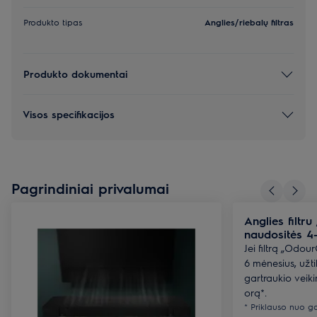
Produkto tipas
Anglies/riebalų filtras
Produkto dokumentai
Visos specifikacijos
Pagrindiniai privalumai
Anglies filtr
naudositės 4
Jei filtrą „Odou
6 mėnesius, užti
gartraukio veiki
orą*.
* Priklauso nuo g