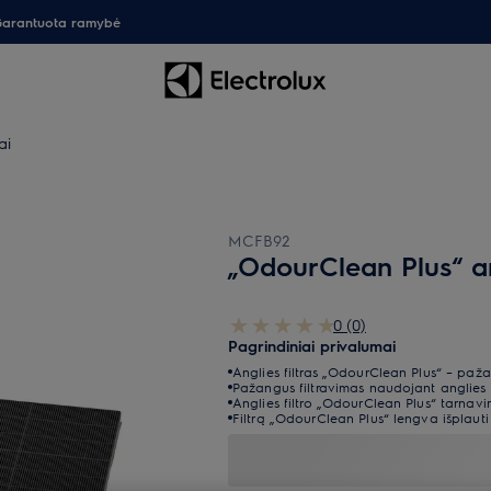
arantuota ramybė
ai
MCFB92
„OdourClean Plus“ ang
0 (0)
Pagrindiniai privalumai
Anglies filtras „OdourClean Plus“ – paža
Pažangus filtravimas naudojant anglies 
Anglies filtro „OdourClean Plus“ tarnavi
Filtrą „OdourClean Plus“ lengva išplauti