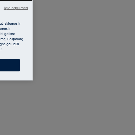
Tęsti nepriimant
at reklamos ir
lamos ir
dėl galime
klamą. Paspaudę
gos gali būti
je
.