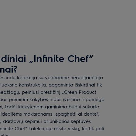
iniai „Infinite Chef“
mai?
vės indų kolekcija su veidrodine nerūdijančiojo
uoksne konstrukcija, pagaminta išskirtinai tik
edžiagų, pelniusi prestižinį „Green Product
os premium kokybės indus įvertino ir pamėgo
fai, todėl kiekvienam gaminimo būdui sukurta
 idealiems makaronams „spaghetti al dente“,
ių daržovių kepimui ar unikalios keptuvės
finite Chef“ kolekcijoje rasite viską, ko tik gali
vėje.