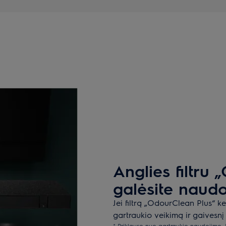
Anglies filtru
galėsite naudot
Jei filtrą „OdourClean Plus“ ke
gartraukio veikimą ir gaivesnį 
* Priklauso nuo gartraukio naudojimo. 