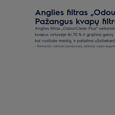
Anglies filtras „Odo
Pažangus kvapų filt
Anglies filtras „OdourClean Plus“ veiksm
kvapus virtuvėje iki 70 % ir grąžina gaivų
kai ruošiate maistą, ir pašalina užsiliekan
* Remiantis vidiniais bandymais, atliktais vadovaujan