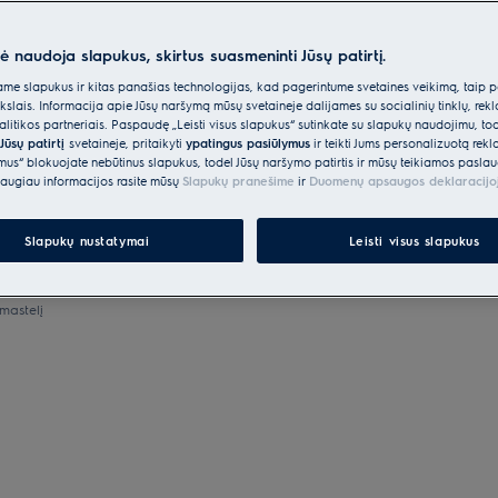
nė naudoja slapukus, skirtus suasmeninti Jūsų patirtį.
e slapukus ir kitas panašias technologijas, kad pagerintume svetainės veikimą, taip p
ikslais. Informacija apie Jūsų naršymą mūsų svetainėje dalijamės su socialinių tinklų, rek
itikos partneriais. Paspaudę „Leisti visus slapukus“ sutinkate su slapukų naudojimu, to
Jūsų patirtį
svetainėje, pritaikyti
ypatingus pasiūlymus
ir teikti Jums personalizuotą re
ėmus“ blokuojate nebūtinus slapukus, todėl Jūsų naršymo patirtis ir mūsų teikiamos paslau
augiau informacijos rasite mūsų
Slapukų pranešime
ir
Duomenų apsaugos deklaracijo
Slapukų nustatymai
Leisti visus slapukus
mastelį