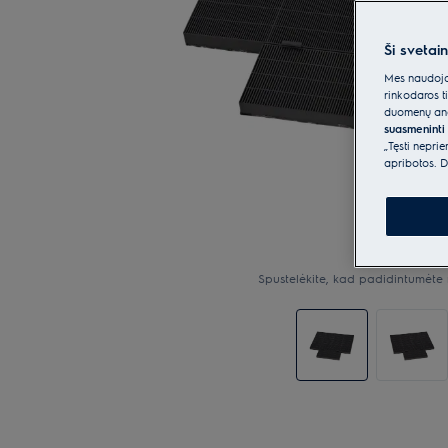
Ši svetai
Mes naudojam
rinkodaros t
duomenų anal
suasmeninti 
„Tęsti nepri
apribotos. D
Spustelėkite, kad padidintumėte 