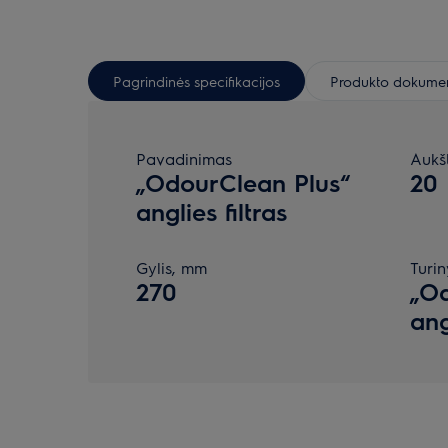
Pagrindinės specifikacijos
Produkto dokumen
Pavadinimas
Aukš
„OdourClean Plus“
20
anglies filtras
Gylis, mm
Turin
270
„Od
ang