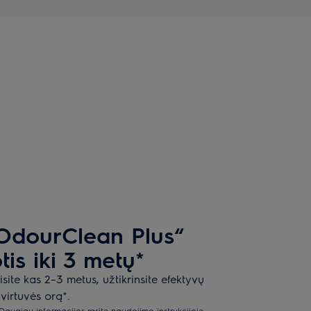
 „OdourClean Plus“
is iki 3 metų*
isite kas 2–3 metus, užtikrinsite efektyvų
virtuvės orą*.
Daugiau informacijos rasite naudojimo instrukcijoje.