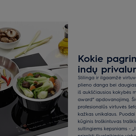
Kokie pagrind
indų privalu
Stilinga ir ilgaamžė virtu
plieno danga bei daugiasl
iš aukščiausios kokybės m
award“ apdovanojimą. Šiu
profesionalūs virtuvės še
kažkas unikalaus. Puodai
kūginis troškintuvas trašk
sultingiems kepsniams - „In
prireikti šiuolaikinėje virtu