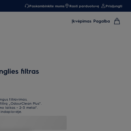
Paskambinkite mums
Rasti parduotuvę
Prisijungti
Įkvėpimas
Pagalba
lies filtras
ngus filtravimas.
filtrą „OdourClean Plus“.
mo laikas – 2–3 metai*.
 indaplovėje.