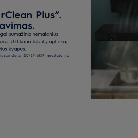
urClean Plus“.
ravimas.
ingai sumažina nemalonius
 orą. Užtikrina tobulą aplinką,
čius kvapus.
tis standarto IEC/EN 61591 nuostatomis.