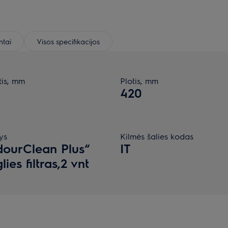
tai
Visos specifikacijos
tis, mm
Plotis, mm
420
ys
Kilmės šalies kodas
ourClean Plus“
IT
lies filtras,2 vnt