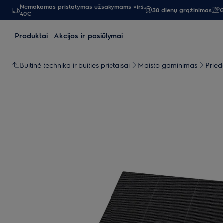
Nemokamas pristatymas užsakymams virš
30 dienų grąžinimas
G
40€
Produktai
Akcijos ir pasiūlymai
Buitinė technika ir buities prietaisai
Maisto gaminimas
Pried