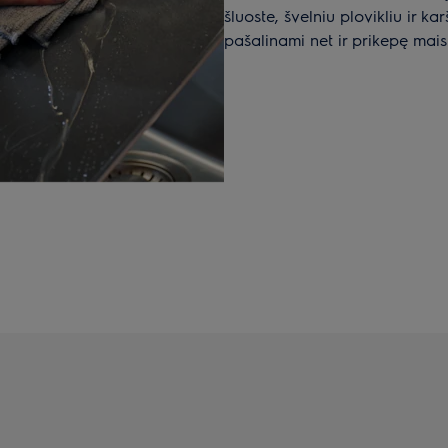
šluoste, švelniu plovikliu ir 
pašalinami net ir prikepę maist