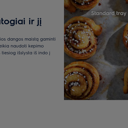
giai ir jį
ios dangos maistą gaminti
ereikia naudoti kepimo
iesiog išslysta iš indo į