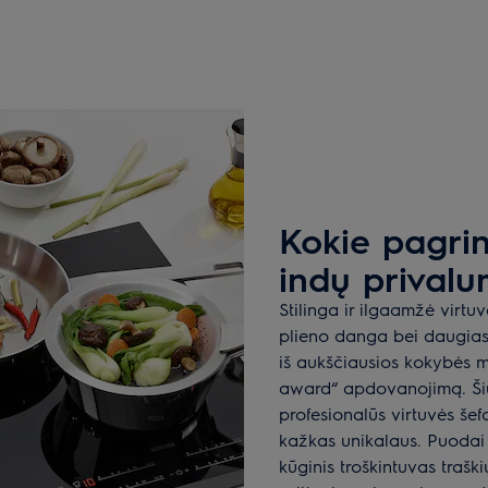
Kokie pagrind
indų privalu
Stilinga ir ilgaamžė virtu
plieno danga bei daugiasl
iš aukščiausios kokybės m
award“ apdovanojimą. Šiu
profesionalūs virtuvės še
kažkas unikalaus. Puodai
kūginis troškintuvas trašk