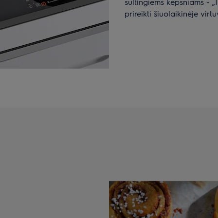
sultingiems kepsniams - „In
prireikti šiuolaikinėje virtu