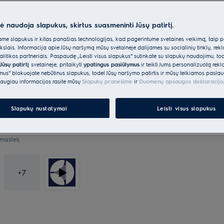
nė naudoja slapukus, skirtus suasmeninti Jūsų patirtį.
Parinktys, kad pirkimo proc
e slapukus ir kitas panašias technologijas, kad pagerintume svetainės veikimą, taip p
ikslais. Informacija apie Jūsų naršymą mūsų svetainėje dalijamės su socialinių tinklų, rek
Siuntos pristatymas
itikos partneriais. Paspaudę „Leisti visus slapukus“ sutinkate su slapukų naudojimu, to
Jūsų patirtį
svetainėje, pritaikyti
ypatingus pasiūlymus
ir teikti Jums personalizuotą re
ėmus“ blokuojate nebūtinus slapukus, todėl Jūsų naršymo patirtis ir mūsų teikiamos paslau
augiau informacijos rasite mūsų
Slapukų pranešime
ir
Duomenų apsaugos deklaracijo
Likite ramūs, mes viskuo pasirūp
Slapukų nustatymai
Leisti visus slapukus
mastelį
+
7