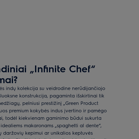
iniai „Infinite Chef“
mai?
vės indų kolekcija su veidrodine nerūdijančiojo
uoksne konstrukcija, pagaminta išskirtinai tik
edžiagų, pelniusi prestižinį „Green Product
os premium kokybės indus įvertino ir pamėgo
fai, todėl kiekvienam gaminimo būdui sukurta
 idealiems makaronams „spaghetti al dente“,
ių daržovių kepimui ar unikalios keptuvės