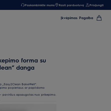
Paskambinkite mums
Rasti parduotuvę
Prisijungti
Įkvėpimas
Pagalba
kepimo forma su
Clean“ danga
ja „Easy2Clean BakeWell“.
epimo popieriaus ar papildomo
 paviršius apsaugotas nuo prikepimo.