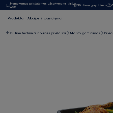
Nemokamas pristatymas užsakymams virš
30 dienų grąžinimas
G
40€
Produktai
Akcijos ir pasiūlymai
Buitinė technika ir buities prietaisai
Maisto gaminimas
Pried