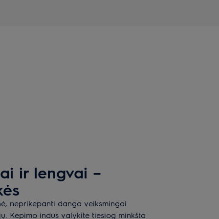
ai ir lengvai –
kės
ė, neprikepanti danga veiksmingai
ejų. Kepimo indus valykite tiesiog minkšta