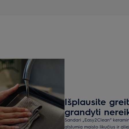
Išplausite greit
grandyti nerei
Sandari „Easy2Clean“ keramin
atstumia maisto likučius ir ali