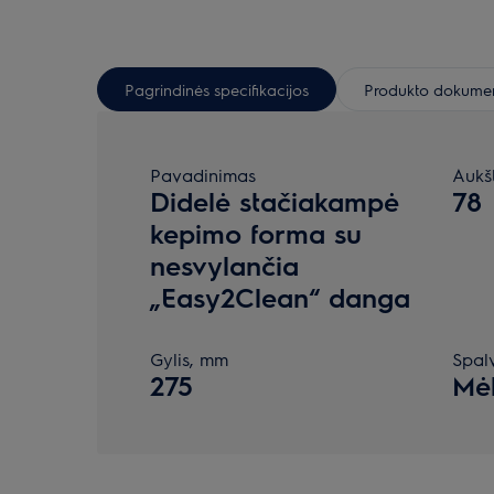
Pagrindinės specifikacijos
Produkto dokumen
Pavadinimas
Aukš
Didelė stačiakampė
78
kepimo forma su
nesvylančia
„Easy2Clean“ danga
Gylis, mm
Spal
275
Mė