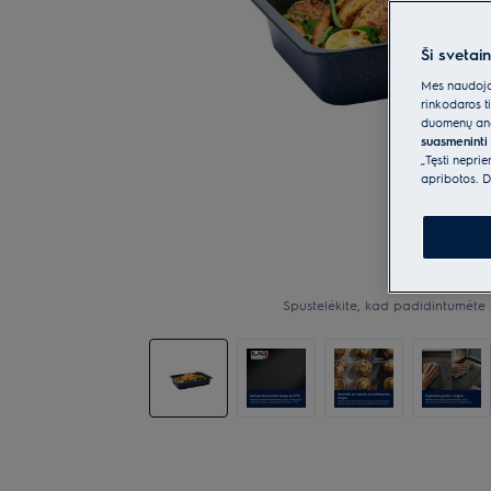
Ši svetai
Mes naudojam
rinkodaros t
duomenų anal
suasmeninti 
„Tęsti nepri
apribotos. D
Spustelėkite, kad padidintumėte 