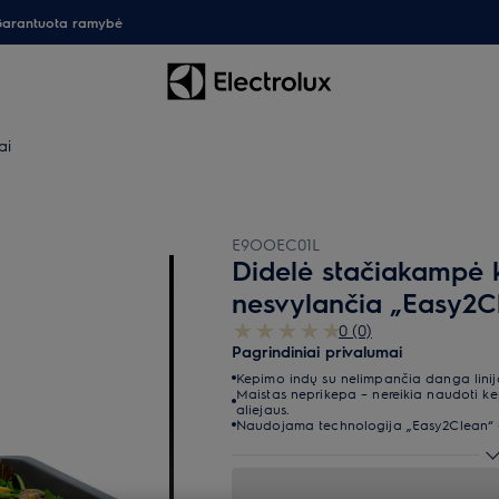
arantuota ramybė
ai
E9OOEC01L
Didelė stačiakampė 
nesvylančia „Easy2
0 (0)
Pagrindiniai privalumai
Kepimo indų su nelimpančia danga lini
Maistas neprikepa – nereikia naudoti k
aliejaus.
Naudojama technologija „Easy2Clean“ –