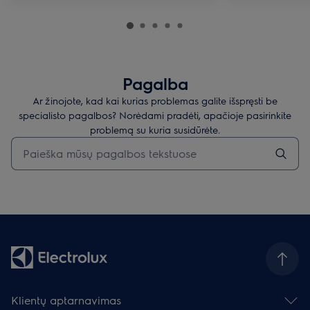
Pagalba
Ar žinojote, kad kai kurias problemas galite išspręsti be
specialisto pagalbos? Norėdami pradėti, apačioje pasirinkite
problemą su kuria susidūrėte.
Įveskite tekstą, jei norite ieškoti pagalbinių straipsnių
Klientų aptarnavimas