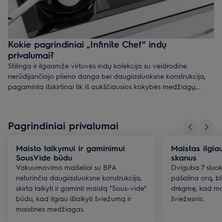
Kokie pagrindiniai „Infinite Chef“ indų
privalumai?
Stilinga ir ilgaamžė virtuvės indų kolekcija su veidrodine
nerūdijančiojo plieno danga bei daugiasluoksne konstrukcija,
pagaminta išskirtinai tik iš aukščiausios kokybės medžiagų,
pelniusi prestižinį „Green Product award“ apdovanojimą. Šiuos
premium kokybės indus įvertino ir pamėgo profesionalūs
virtuvės šefai, todėl kiekvienam gaminimo būdui sukurta kažkas
Pagrindiniai privalumai
unikalaus. Puodai idealiems makaronams „spaghetti al dente“,
kūginis troškintuvas traškių daržovių kepimui ar unikalios
Maisto laikymui ir gaminimui
Maistas ilgiau
keptuvės sultingiems kepsniams - „Infinite Chef“ kolekcijoje rasite
SousVide būdu
skanus
viską, ko tik gali prireikti šiuolaikinėje virtuvėje.
Vakuumavimo maišeliai su BPA
Dviguba 7 sluoks
neturinčia daugiasluoksne konstrukcija,
pašalina orą, 
skirta laikyti ir gaminti maistą "Sous-vide"
drėgmę, kad ma
būdu, kad ilgiau išlaikyti šviežumą ir
šviežesnis.
maistines medžiagas.