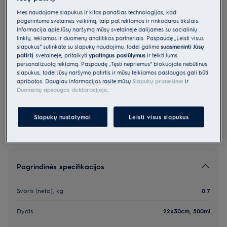
EVSB1
Mes naudojame slapukus ir kitas panašias technologijas, kad
Vakuumavimo maišiukų rinkinys -
pagerintume svetainės veikimą, taip pat reklamos ir rinkodaros tikslais.
Informacija apie Jūsų naršymą mūsų svetainėje dalijamės su socialinių
50vnt.
tinklų, reklamos ir duomenų analitikos partneriais. Paspaudę „Leisti visus
slapukus“ sutinkate su slapukų naudojimu, todėl galime
suasmeninti Jūsų
0 (0)
patirtį
svetainėje, pritaikyti
ypatingus pasiūlymus
ir teikti Jums
personalizuotą reklamą. Paspaudę „Tęsti nepriėmus“ blokuojate nebūtinus
slapukus, todėl Jūsų naršymo patirtis ir mūsų teikiamos paslaugos gali būti
apribotos. Daugiau informacijos rasite mūsų
Slapukų pranešime
ir
*Produkto puslapio galerijoje pateiktos nuotraukos
Duomenų apsaugos deklaracijoje
.
ir vaizdo įrašai yra tik iliustraciniai ir gali netiksliai
atvaizduoti šį modelį.
Slapukų nustatymai
Leisti visus slapukus
Pagrindinės specifikacijos
Svoris (neto), kg
0.7
Dydis
22x30cm, 500ml