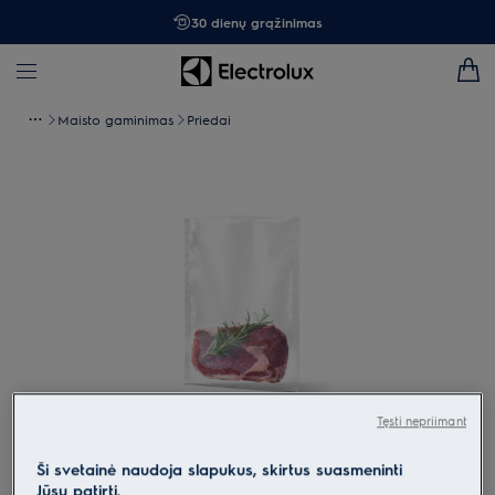
30 dienų grąžinimas
Maisto gaminimas
Priedai
Tęsti nepriimant
Spustelėkite, kad padidintumėte mastelį
Ši svetainė naudoja slapukus, skirtus suasmeninti
Jūsų patirtį.