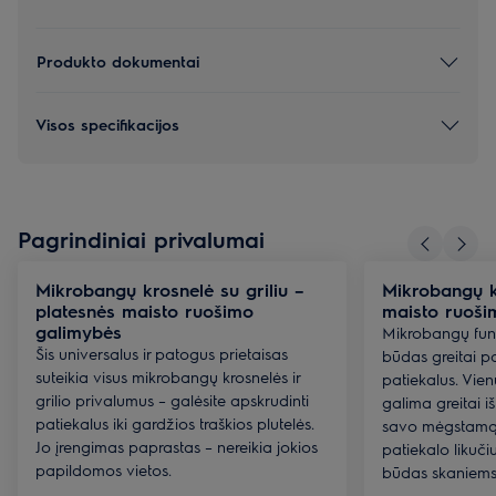
Produkto dokumentai
Visos specifikacijos
Pagrindiniai privalumai
Mikrobangų krosnelė su griliu –
Mikrobangų k
platesnės maisto ruošimo
maisto ruoši
galimybės
Mikrobangų funk
Šis universalus ir patogus prietaisas
būdas greitai p
suteikia visus mikrobangų krosnelės ir
patiekalus. Vie
grilio privalumus – galėsite apskrudinti
galima greitai iš
patiekalus iki gardžios traškios plutelės.
savo mėgstamą 
Jo įrengimas paprastas – nereikia jokios
patiekalo likuči
papildomos vietos.
būdas skaniems 