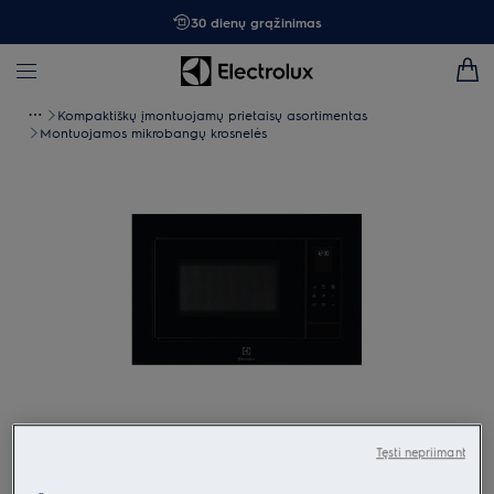
30 dienų grąžinimas
Kompaktiškų įmontuojamų prietaisų asortimentas
Montuojamos mikrobangų krosnelės
Spustelėkite, kad padidintumėte mastelį
Tęsti nepriimant