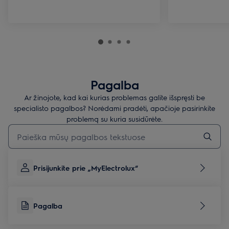
Pagalba
Ar žinojote, kad kai kurias problemas galite išspręsti be
specialisto pagalbos? Norėdami pradėti, apačioje pasirinkite
problemą su kuria susidūrėte.
Įveskite tekstą, jei norite ieškoti pagalbinių straipsnių
Prisijunkite prie „MyElectrolux“
Pagalba