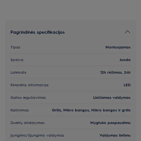
Pagrindinės specifikacijos
Tipas
Montuojamas
Spalva
Juoda
Laikrodis
12h rėžimas, 24h
Ekranėlio informacija
LED
Galios reguliavimas
Liečiamas valdymas
Kaitinimas
Grilis, Mikro bangos, Mikro bangos ir grilis
Durelių atidarymas
Mygtuko paspaudimu
Įjungimo/išjungimo valdymas
Valdymas lietimu