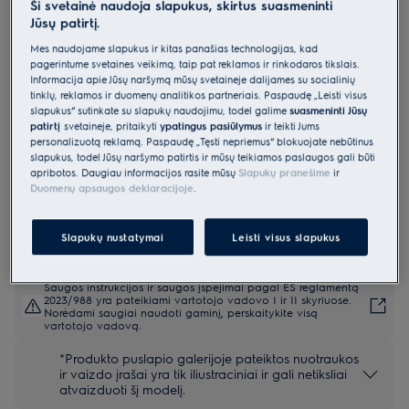
Ši svetainė naudoja slapukus, skirtus suasmeninti
Jūsų patirtį.
Y4SM25TMK
Montuojama mikrobangų krosnelė
Mes naudojame slapukus ir kitas panašias technologijas, kad
pagerintume svetainės veikimą, taip pat reklamos ir rinkodaros tikslais.
600 serija „Grill“
Informacija apie Jūsų naršymą mūsų svetainėje dalijamės su socialinių
tinklų, reklamos ir duomenų analitikos partneriais. Paspaudę „Leisti visus
4.9 (3505)
slapukus“ sutinkate su slapukų naudojimu, todėl galime
suasmeninti Jūsų
Pagrindiniai privalumai
patirtį
svetainėje, pritaikyti
ypatingus pasiūlymus
ir teikti Jums
Pagaminkite gardžių patiekalų 600 serijos mikrobangų krosnelėje „Grill
personalizuotą reklamą. Paspaudę „Tęsti nepriėmus“ blokuojate nebūtinus
Microwave“.
slapukus, todėl Jūsų naršymo patirtis ir mūsų teikiamos paslaugos gali būti
Mikrobangų krosnelė su griliu viename integruojamajame buitiniame
apribotos. Daugiau informacijos rasite mūsų
Slapukų pranešime
ir
prietaise.
Duomenų apsaugos deklaracijoje
.
Mūsų mikrobangų funkcija suteikia galimybę ruošti, pašildyti arba
atšildyti maistą.
Slapukų nustatymai
Leisti visus slapukus
Saugos instrukcijos ir saugos įspėjimai pagal ES reglamentą
2023/988 yra pateikiami vartotojo vadovo I ir II skyriuose.
Norėdami saugiai naudoti gaminį, perskaitykite visą
vartotojo vadovą.
*Produkto puslapio galerijoje pateiktos nuotraukos
ir vaizdo įrašai yra tik iliustraciniai ir gali netiksliai
atvaizduoti šį modelį.