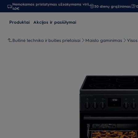
Nemokamas pristatymas užsakymams virš
30 dienų grąžinimas
G
40€
Produktai
Akcijos ir pasiūlymai
Buitinė technika ir buities prietaisai
Maisto gaminimas
Visos