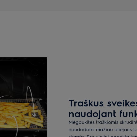
Traškus sveike
naudojant funk
Mėgaukitės traškiomis skrudi
naudodami mažiau aliejaus su s
skarda. Pro vielinį padėklą karš