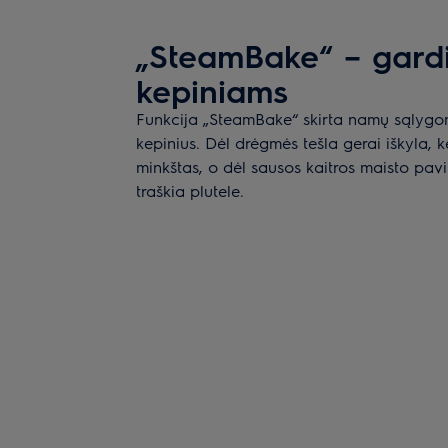
„SteamBake“ – gard
kepiniams
Funkcija „SteamBake“ skirta namų sąlygom
kepinius. Dėl drėgmės tešla gerai iškyla, k
minkštas, o dėl sausos kaitros maisto pavi
traškia plutele.