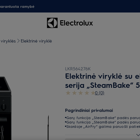
arantuota ramybė
 viryklės
Elektrinė viryklė
LKR564276K
Elektrinė viryklė su 
serija „SteamBake“ 
0 (0)
Pagrindiniai privalumai
Garų funkcija „SteamBake“ padės paruošt
Garų funkcija „SteamBake“ padės paruošt
Skardoje „AirFry“ galima paruošti patie