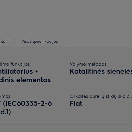
tai
Visos specifikacijos
nimo funkcijos
Valymo metodas
tiliatorius +
Katalitinės sienelė
dinis elementas
ymas
Orkaitės durelių stiklų skaiči
 (IEC60335-2-6
Flat
.1)