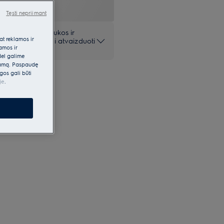
Tęsti nepriimant
 pateiktos nuotraukos ir
at reklamos ir
iai ir gali netiksliai atvaizduoti
lamos ir
dėl galime
klamą. Paspaudę
gos gali būti
je
.