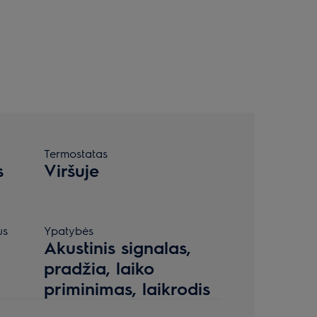
Termostatas
s
Viršuje
us
Ypatybės
Akustinis signalas,
pradžia, laiko
priminimas, laikrodis