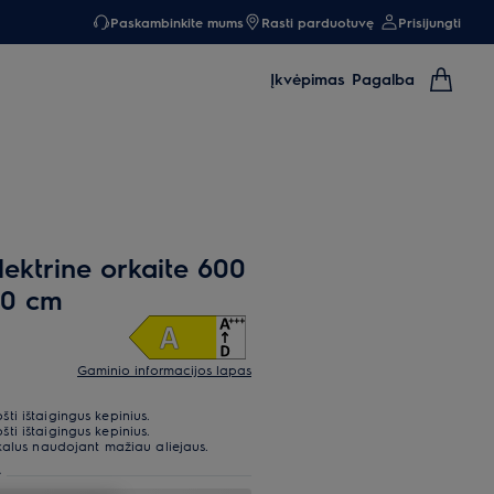
Paskambinkite mums
Rasti parduotuvę
Prisijungti
Įkvėpimas
Pagalba
elektrine orkaite 600
50 cm
Gaminio informacijos lapas
i ištaigingus kepinius.
i ištaigingus kepinius.
kalus naudojant mažiau aliejaus.