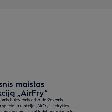
snis maistas
ciją „AirFry“
ntomis bulvytėmis arba daržovėmis,
pecialia funkcija „AirFry“ ir viryklės
tas oras gali ištisai judėti po orkaitę ir