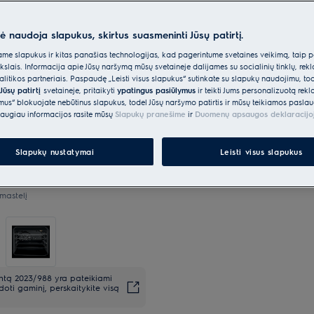
nė naudoja slapukus, skirtus suasmeninti Jūsų patirtį.
*Produkto puslapio galerijoje
e slapukus ir kitas panašias technologijas, kad pagerintume svetainės veikimą, taip p
vaizdo įrašai yra tik iliustracin
ikslais. Informacija apie Jūsų naršymą mūsų svetainėje dalijamės su socialinių tinklų, rek
šį modelį.
itikos partneriais. Paspaudę „Leisti visus slapukus“ sutinkate su slapukų naudojimu, to
Jūsų patirtį
svetainėje, pritaikyti
ypatingus pasiūlymus
ir teikti Jums personalizuotą re
ėmus“ blokuojate nebūtinus slapukus, todėl Jūsų naršymo patirtis ir mūsų teikiamos paslau
augiau informacijos rasite mūsų
Slapukų pranešime
ir
Duomenų apsaugos deklaracijo
Slapukų nustatymai
Leisti visus slapukus
mastelį
entą 2023/988 yra pateikiami
oti gaminį, perskaitykite visą