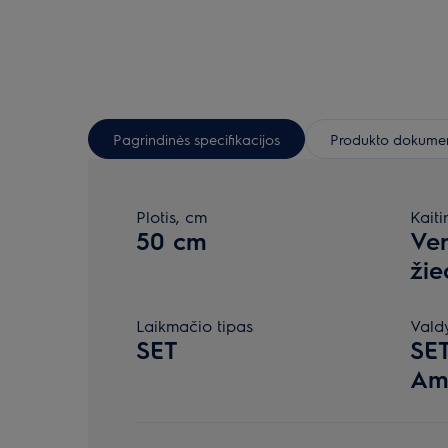
Pagrindinės specifikacijos
Produkto dokumen
Plotis, cm
Kaiti
50 cm
Ven
žie
Laikmačio tipas
Vald
SET
SET
Amd