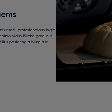
iems
is ruošti profesionalaus lygio
epinio vidus išlieka gardus ir
ršius pasidengia blizgia ir