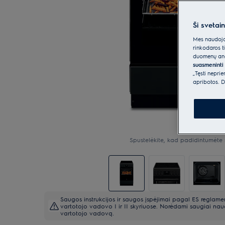
Ši svetai
Mes naudojam
rinkodaros t
duomenų anal
suasmeninti 
„Tęsti nepri
apribotos. D
Spustelėkite, kad padidintumėte 
Saugos instrukcijos ir saugos įspėjimai pagal ES reglam
vartotojo vadovo I ir II skyriuose. Norėdami saugiai naud
vartotojo vadovą.