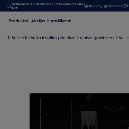
Nemokamas pristatymas užsakymams virš
30 dienų grąžinimas
G
40€
Produktai
Akcijos ir pasiūlymai
Buitinė technika ir buities prietaisai
Maisto gaminimas
Kaitl