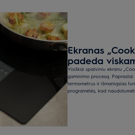
Ekranas „Cook
padeda viskam
Visiškai spalviniu ekranu „Coo
gaminimo procesą. Paprastai va
termometrus ir išmaniąsias funk
programėlės, kad naudotumėtės