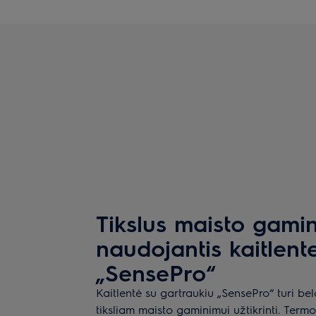
Tikslus maisto gami
naudojantis kaitlent
„SensePro“
Kaitlentė su gartraukiu „SensePro“ turi be
tiksliam maisto gaminimui užtikrinti. Ter