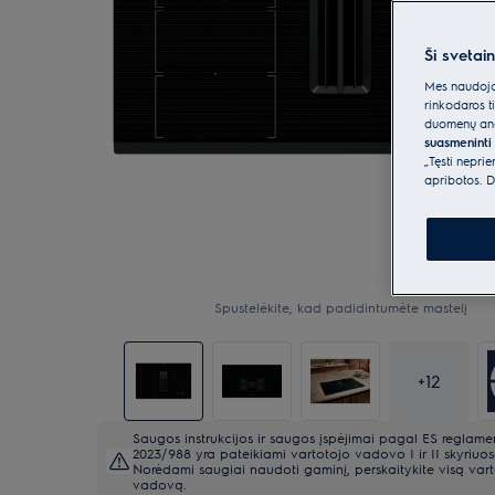
Ši svetai
Mes naudojam
rinkodaros t
duomenų anal
suasmeninti 
„Tęsti nepri
apribotos. D
Spustelėkite, kad padidintumėte mastelį
+
12
Saugos instrukcijos ir saugos įspėjimai pagal ES reglame
2023/988 yra pateikiami vartotojo vadovo I ir II skyriuos
Norėdami saugiai naudoti gaminį, perskaitykite visą var
vadovą.