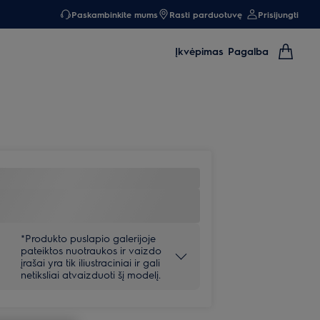
Paskambinkite mums
Rasti parduotuvę
Prisijungti
Įkvėpimas
Pagalba
*Produkto puslapio galerijoje
pateiktos nuotraukos ir vaizdo
įrašai yra tik iliustraciniai ir gali
netiksliai atvaizduoti šį modelį.