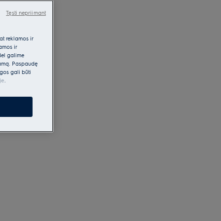
Tęsti nepriimant
at reklamos ir
lamos ir
dėl galime
klamą. Paspaudę
gos gali būti
je
.