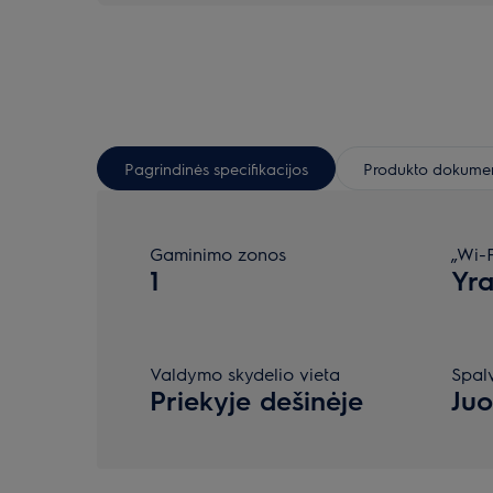
Pagrindinės specifikacijos
Produkto dokumen
Gaminimo zonos
„Wi-F
1
Yr
Valdymo skydelio vieta
Spal
Priekyje dešinėje
Ju