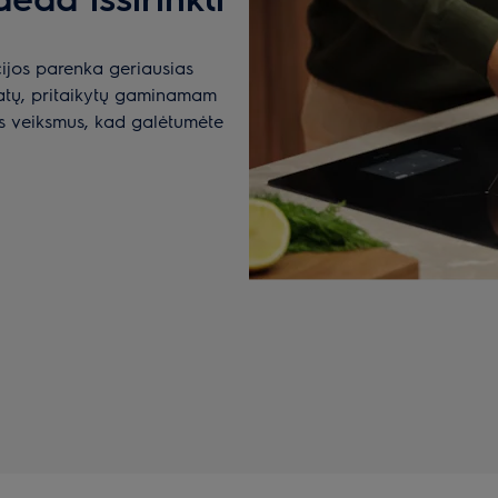
ijos parenka geriausias
tatų, pritaikytų gaminamam
us veiksmus, kad galėtumėte