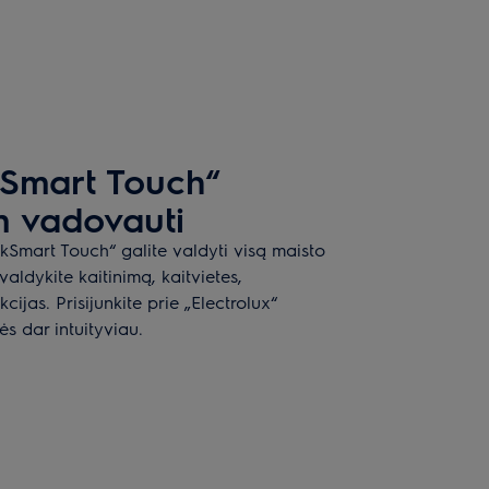
Smart Touch“
 vadovauti
kSmart Touch“ galite valdyti visą maisto
ldykite kaitinimą, kaitvietes,
cijas. Prisijunkite prie „Electrolux“
 dar intuityviau.