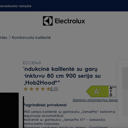
arantuota ramybė
entės
Kombinuota kaitlentė
ECC8549
Indukcinė kaitlentė su garų
rinktuvu 80 cm 900 serija su
„Hob2Hood®“
5 (1)
Gaminio informacijos lapas
Pagrindiniai privalumai
900 serijos kaitlentė su gartraukiu „SensePro“ kaitinimą
reguliuoja automatiškai
Kaitlentė su gartraukiu „SensePro XT“ – belaidžio
termometro tikslumas.
Paprastas valdymas intuityviu ekranu „CookSmart