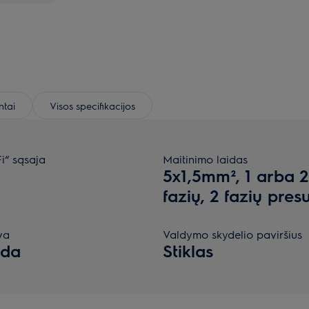
tai
Visos specifikacijos
i“ sąsaja
Maitinimo laidas
a
5x1,5mm², 1 arba 2
fazių, 2 fazių pres
va
Valdymo skydelio paviršius
oda
Stiklas