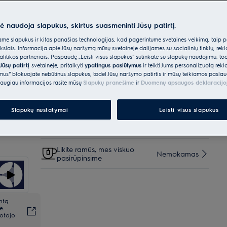
Touch“
nė naudoja slapukus, skirtus suasmeninti Jūsų patirtį.
Parinktys, kad pirkimo procesas būtų dar
e slapukus ir kitas panašias technologijas, kad pagerintume svetainės veikimą, taip p
lengvesnis
ikslais. Informacija apie Jūsų naršymą mūsų svetainėje dalijamės su socialinių tinklų, rek
itikos partneriais. Paspaudę „Leisti visus slapukus“ sutinkate su slapukų naudojimu, to
Pristatymas kurjeriu iki
€40
Nemokamas
Jūsų patirtį
svetainėje, pritaikyti
ypatingus pasiūlymus
ir teikti Jums personalizuotą re
namo
ėmus“ blokuojate nebūtinus slapukus, todėl Jūsų naršymo patirtis ir mūsų teikiamos paslau
augiau informacijos rasite mūsų
Slapukų pranešime
ir
Duomenų apsaugos deklaracijo
Pristatymas į namus su užnešimu
€20
Slapukų nustatymai
Leisti visus slapukus
Pratęsta garantija + 3 metams
€80
Likite ramūs, mes viskuo
Nemokamas
pasirūpinsime
ntą
e.
totojo