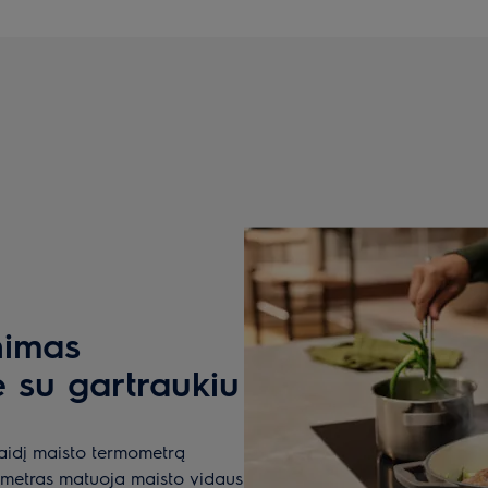
nimas
e su gartraukiu
laidį maisto termometrą
mometras matuoja maisto vidaus