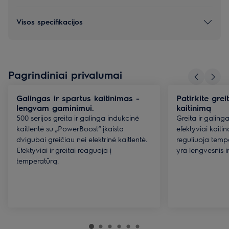
Visos specifikacijos
Pagrindiniai privalumai
Galingas ir spartus kaitinimas -
Patirkite grei
lengvam gaminimui.
kaitinimą
500 serijos greita ir galinga indukcinė
Greita ir galing
kaitlentė su „PowerBoost“ įkaista
efektyviai kaitina
dvigubai greičiau nei elektrinė kaitlentė.
reguliuoja temp
Efektyviai ir greitai reaguoja į
yra lengvesnis ir 
temperatūrą.