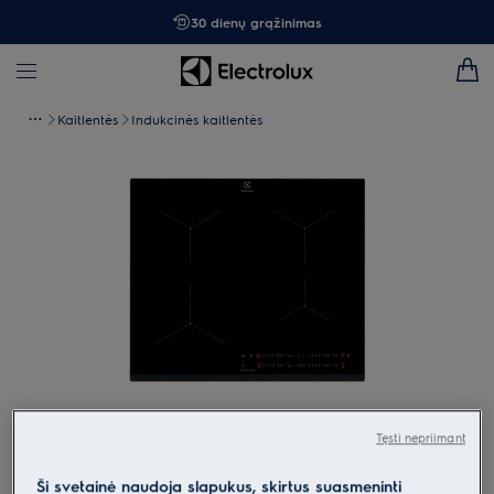
30 dienų grąžinimas
Kaitlentės
Indukcinės kaitlentės
Spustelėkite, kad padidintumėte mastelį
Tęsti nepriimant
Ši svetainė naudoja slapukus, skirtus suasmeninti