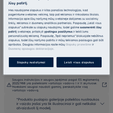
Jūsų patirtį.
CIT61443
Indukcinė kaitlentė 60 cm 500 serija
Mes naudojame slapukus ir kitas panašias technologijas, kad
pagerintume svetainės veikimą, taip pat reklamos ir rinkodaros tikslais.
„Hob2Hood®“
Informacija apie Jūsų naršymą mūsų svetainėje dalijamės su socialinių
tinklų, reklamos ir duomenų analitikos partneriais. Paspaudę „Leisti visus
4.9 (9142)
slapukus“ sutinkate su slapukų naudojimu, todėl galime
suasmeninti Jūsų
patirtį
svetainėje, pritaikyti
ypatingus pasiūlymus
ir teikti Jums
Gaminio informacijos lapas
personalizuotą reklamą. Paspaudę „Tęsti nepriėmus“ blokuojate nebūtinus
Pagrindiniai privalumai
slapukus, todėl Jūsų naršymo patirtis ir mūsų teikiamos paslaugos gali būti
apribotos. Daugiau informacijos rasite mūsų
Slapukų pranešime
ir
500 serijos greita ir galinga kaitlentė. Efektyvus indukcinis kaitinimas
Duomenų apsaugos deklaracijoje
.
Greita ir galinga. Šildo dar greičiau ir efektyviau
Funkcija „Hob2Hood®“ belaidžiu būdu susieja kaitlentę su gartraukiu,
kad garai būtų ištraukiami automatiškai.
Slapukų nustatymai
Leisti visus slapukus
Saugos instrukcijos ir saugos įspėjimai pagal ES reglamentą
2023/988 yra pateikiami vartotojo vadovo I ir II skyriuose.
Norėdami saugiai naudoti gaminį, perskaitykite visą
vartotojo vadovą.
*Produkto puslapio galerijoje pateiktos nuotraukos
ir vaizdo įrašai yra tik iliustraciniai ir gali netiksliai
atvaizduoti šį modelį.