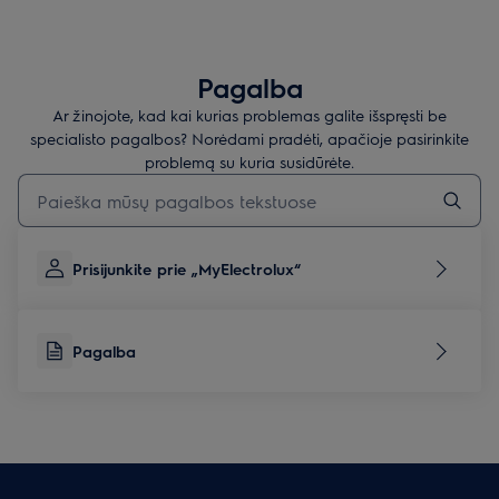
Pagalba
Ar žinojote, kad kai kurias problemas galite išspręsti be
specialisto pagalbos? Norėdami pradėti, apačioje pasirinkite
problemą su kuria susidūrėte.
Įveskite tekstą, jei norite ieškoti pagalbinių straipsnių
Prisijunkite prie „MyElectrolux“
Pagalba