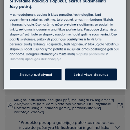
Ši svetainė naudoja slapukus, skirtus suasmeninti
Jūsų patirtį.
EIV85453
Indukcinė kaitlentė 80 cm 600 serija
Mes naudojame slapukus ir kitas panašias technologijas, kad
„FlexiBridge“ „Hob2Hood®“
pagerintume svetainės veikimą, taip pat reklamos ir rinkodaros tikslais.
Informacija apie Jūsų naršymą mūsų svetainėje dalijamės su socialinių
4.8 (218)
tinklų, reklamos ir duomenų analitikos partneriais. Paspaudę „Leisti visus
slapukus“ sutinkate su slapukų naudojimu, todėl galime
suasmeninti Jūsų
patirtį
svetainėje, pritaikyti
ypatingus pasiūlymus
ir teikti Jums
Gaminio informacijos lapas
personalizuotą reklamą. Paspaudę „Tęsti nepriėmus“ blokuojate nebūtinus
Pagrindiniai privalumai
slapukus, todėl Jūsų naršymo patirtis ir mūsų teikiamos paslaugos gali būti
Rinkitės iš trijų indukcinės kaitlentės „600 Flex Bridge“ išdėstymo
apribotos. Daugiau informacijos rasite mūsų
Slapukų pranešime
ir
galimybių.
Duomenų apsaugos deklaracijoje
.
Su funkcija „Flex Bridge“ galėsite rinktis iš trijų maisto gaminimo
paviršių išdėstymo variantų.
„PowerSlide®“ leidžia prikaistuvį perstumti ant skirtingų temperatūrų
zonų.
Slapukų nustatymai
Leisti visus slapukus
Saugos instrukcijos ir saugos įspėjimai pagal ES reglamentą
2023/988 yra pateikiami vartotojo vadovo I ir II skyriuose.
Norėdami saugiai naudoti gaminį, perskaitykite visą
vartotojo vadovą.
*Produkto puslapio galerijoje pateiktos nuotraukos
ir vaizdo įrašai yra tik iliustraciniai ir gali netiksliai