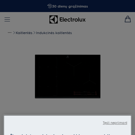
30 dienų grąžinimas
Kaitlentės
Indukcinės kaitlentės
Spustelėkite, kad padidintumėte mastelį
Tęsti nepriimant