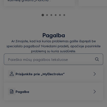
Pagalba
Ar žinojote, kad kai kurias problemas galite išspręsti be
specialisto pagalbos? Norėdami pradėti, apačioje pasirinkite
problemą su kuria susidūrėte.
Įveskite tekstą, jei norite ieškoti pagalbinių straipsnių
Prisijunkite prie „MyElectrolux“
Pagalba