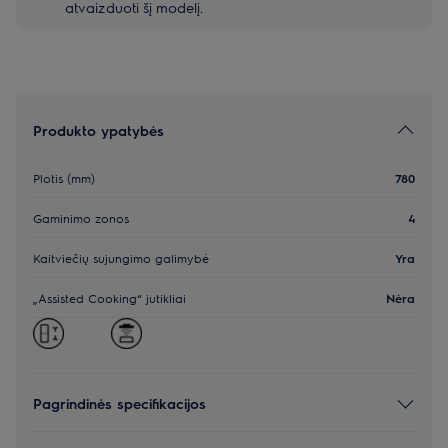
atvaizduoti šį modelį.
Produkto ypatybės
Plotis (mm)
780
Gaminimo zonos
4
Kaitviečių sujungimo galimybė
Yra
„Assisted Cooking“ jutikliai
Nėra
Pagrindinės specifikacijos