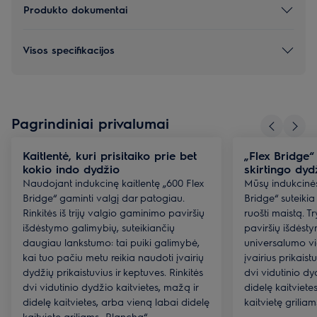
Produkto dokumentai
Visos specifikacijos
Pagrindiniai privalumai
Kaitlentė, kuri prisitaiko prie bet
„Flex Bridge“ 
kokio indo dydžio
skirtingo dyd
Naudojant indukcinę kaitlentę „600 Flex
Mūsų indukcinės 
Bridge“ gaminti valgį dar patogiau.
Bridge“ suteiki
Rinkitės iš trijų valgio gaminimo paviršių
ruošti maistą. T
išdėstymo galimybių, suteikiančių
paviršių išdėst
daugiau lankstumo: tai puiki galimybė,
universalumo v
kai tuo pačiu metu reikia naudoti įvairių
įvairius prikaist
dydžių prikaistuvius ir keptuves. Rinkitės
dvi vidutinio dy
dvi vidutinio dydžio kaitvietes, mažą ir
didelę kaitviete
didelę kaitvietes, arba vieną labai didelę
kaitvietę grilia
kaitvietę griliams „Plancha“.