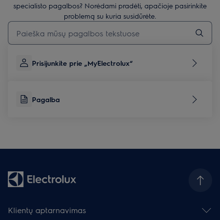
specialisto pagalbos? Norėdami pradėti, apačioje pasirinkite
problemą su kuria susidūrėte.
Įveskite tekstą, jei norite ieškoti pagalbinių straipsnių
Prisijunkite prie „MyElectrolux“
Pagalba
Klientų aptarnavimas