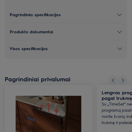
Pagrindinės specifikacijos
Produkto dokumentai
Visos specifikacijos
Pagrindiniai privalumai
Lengvas prog
pagal trukmę
Su „TimeSet“ ner
programą pasiri
norite švarių ind
trukmę ir paleis