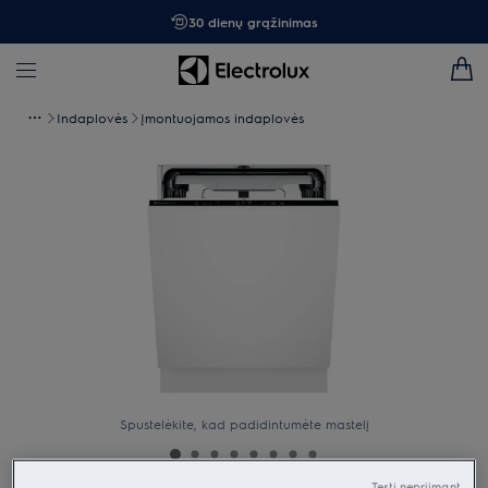
30 dienų grąžinimas
Indaplovės
Įmontuojamos indaplovės
Spustelėkite, kad padidintumėte mastelį
Tęsti nepriimant