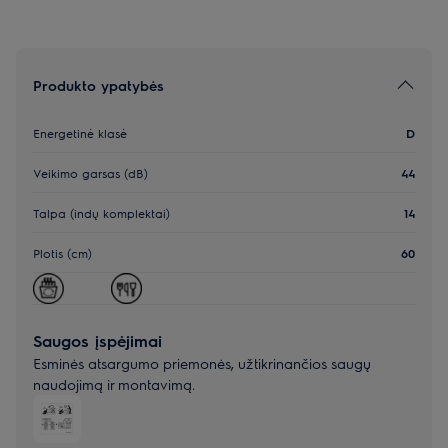
Produkto ypatybės
Energetinė klasė
D
Veikimo garsas (dB)
44
Talpa (indų komplektai)
14
Plotis (cm)
60
Saugos įspėjimai
Esminės atsargumo priemonės, užtikrinančios saugų
naudojimą ir montavimą.