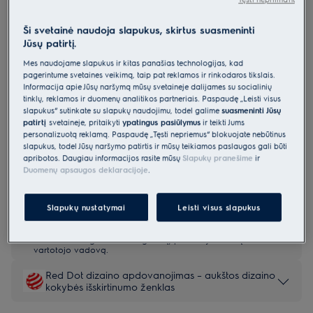
E52LD200S
Montuojama indaplovė 60 cm 500
Ši svetainė naudoja slapukus, skirtus suasmeninti
Jūsų patirtį.
serija „AirDry“
Mes naudojame slapukus ir kitas panašias technologijas, kad
0 (0)
pagerintume svetainės veikimą, taip pat reklamos ir rinkodaros tikslais.
Informacija apie Jūsų naršymą mūsų svetainėje dalijamės su socialinių
Gaminio informacijos lapas
tinklų, reklamos ir duomenų analitikos partneriais. Paspaudę „Leisti visus
Pagrindiniai privalumai
slapukus“ sutinkate su slapukų naudojimu, todėl galime
suasmeninti Jūsų
patirtį
svetainėje, pritaikyti
ypatingus pasiūlymus
ir teikti Jums
Mūsų 500 serijos indaplovės puikiai atlieka savo darbą
personalizuotą reklamą. Paspaudę „Tęsti nepriėmus“ blokuojate nebūtinus
„AirDry“ automatiškai praveria dureles ir išdžiovina indus natūraliu
oro srautu.
slapukus, todėl Jūsų naršymo patirtis ir mūsų teikiamos paslaugos gali būti
Su „TimeSet“ pasirinkite tik ciklo trukmę – nebereikia rinktis programos
apribotos. Daugiau informacijos rasite mūsų
Slapukų pranešime
ir
Duomenų apsaugos deklaracijoje
.
Slapukų nustatymai
Leisti visus slapukus
Saugos instrukcijos ir saugos įspėjimai pagal ES reglamentą
2023/988 yra pateikiami vartotojo vadovo I ir II skyriuose.
Norėdami saugiai naudoti gaminį, perskaitykite visą
vartotojo vadovą.
Red Dot dizaino apdovanojimas – aukštos dizaino
kokybės išskirtinumo ženklas