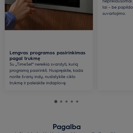
nepriklausomai n
tai – be papild
suvartojimo.
Lengvas programos pasirinkimas
pagal trukmę
Su „TimeSet“ nereikia svarstyti, kurią
programą pasirinkti. Nuspręskite, kada
norite švarių indų, nustatykite ciklo
trukmę ir paleiskite indaplovę.
Pagalba