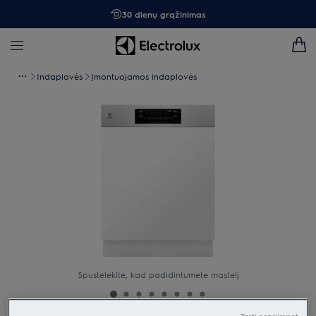
30 dienų grąžinimas
Indaplovės
Įmontuojamos indaplovės
Spustelėkite, kad padidintumėte mastelį