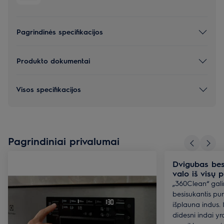
Pagrindinės specifikacijos
Produkto dokumentai
Visos specifikacijos
Pagrindiniai privalumai
Dvigubas bes
valo iš visų p
„360Clean“ gal
besisukantis pu
išplauna indus. 
didesni indai y