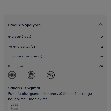
Produkto ypatybės
Energetinė klasė
D
Veikimo garsas (dB)
42
Talpa (indų komplektai)
14
Plotis (cm)
60
Saugos įspėjimai
Esminės atsargumo priemonės, užtikrinančios saugų
naudojimą ir montavimą.