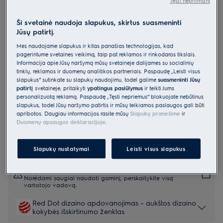
Tęsti nepriimant
E62ID220SX
Montuojama indaplovė 60 cm 600
Ši svetainė naudoja slapukus, skirtus suasmeninti
Jūsų patirtį.
serija SmartSelect
Mes naudojame slapukus ir kitas panašias technologijas, kad
0 (0)
pagerintume svetainės veikimą, taip pat reklamos ir rinkodaros tikslais.
Informacija apie Jūsų naršymą mūsų svetainėje dalijamės su socialinių
Gaminio informacijos lapas
tinklų, reklamos ir duomenų analitikos partneriais. Paspaudę „Leisti visus
Pagrindiniai privalumai
slapukus“ sutinkate su slapukų naudojimu, todėl galime
suasmeninti Jūsų
patirtį
svetainėje, pritaikyti
ypatingus pasiūlymus
ir teikti Jums
600 serijos indaplovės siūlo didesnę purškimo aprėptį ir pakrovimo
galimybes.
personalizuotą reklamą. Paspaudę „Tęsti nepriėmus“ blokuojate nebūtinus
Su „TimeSet“ pasirinkite tik ciklo trukmę – nebereikia rinktis programos
slapukus, todėl Jūsų naršymo patirtis ir mūsų teikiamos paslaugos gali būti
Galingas, dvigubas besisukantis purkštuvas su „360Clean“
apribotos. Daugiau informacijos rasite mūsų
Slapukų pranešime
ir
nuodugniam plovimui.
Duomenų apsaugos deklaracijoje
.
Slapukų nustatymai
Leisti visus slapukus
Saugos instrukcijos ir saugos įspėjimai pagal ES reglamentą
2023/988 yra pateikiami vartotojo vadovo I ir II skyriuose.
Norėdami saugiai naudoti gaminį, perskaitykite visą
vartotojo vadovą.
Red Dot dizaino apdovanojimas – aukštos dizaino
kokybės išskirtinumo ženklas