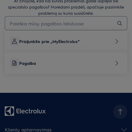
Ar žinojote, kad kai kurias problemas galite išspręsti be
specialisto pagalbos? Norėdami pradėti, apačioje pasirinkite
problemą su kuria susidūrėte.
Įveskite tekstą, jei norite ieškoti pagalbinių straipsnių
Prisijunkite prie „MyElectrolux“
Pagalba
Klientų aptarnavimas