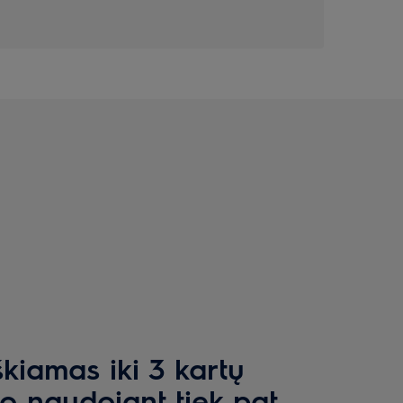
iamas iki 3 kartų
jo naudojant tiek pat