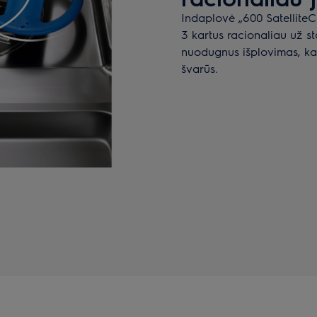
Indaplovė „600 SatelliteCl
3 kartus racionaliau už s
nuodugnus išplovimas, kad
švarūs.