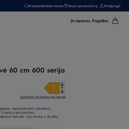
Paskambinkite mums
Rasti parduotuvę
Prisijungti
Įkvėpimas
Pagalba
ė 60 cm 600 serija
Gaminio informacijos lapas
 geriau apipurškiami vandeniu.
3 kartus racionaliau.
šplauti beveik visų formų ir dydžių