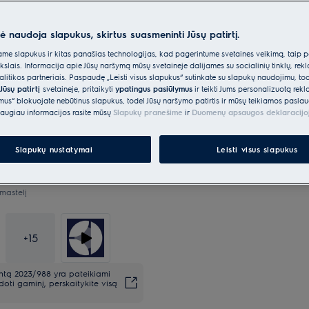
nė naudoja slapukus, skirtus suasmeninti Jūsų patirtį.
*Produkto puslapio galerijoje
e slapukus ir kitas panašias technologijas, kad pagerintume svetainės veikimą, taip p
vaizdo įrašai yra tik iliustracin
ikslais. Informacija apie Jūsų naršymą mūsų svetainėje dalijamės su socialinių tinklų, rek
šį modelį.
itikos partneriais. Paspaudę „Leisti visus slapukus“ sutinkate su slapukų naudojimu, to
Jūsų patirtį
svetainėje, pritaikyti
ypatingus pasiūlymus
ir teikti Jums personalizuotą re
ėmus“ blokuojate nebūtinus slapukus, todėl Jūsų naršymo patirtis ir mūsų teikiamos paslau
augiau informacijos rasite mūsų
Slapukų pranešime
ir
Duomenų apsaugos deklaracijo
Slapukų nustatymai
Leisti visus slapukus
mastelį
+
15
entą 2023/988 yra pateikiami
oti gaminį, perskaitykite visą