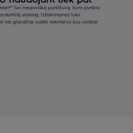
ean®“ turi naujovišką purkštuvą, kuris purškia
tandartinę sistemą. Užtikrinamas toks
 net glaudžiai sudėti reikmenys bus visiškai