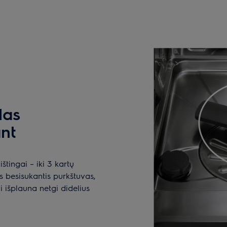
las
nt
štingai – iki 3 kartų
s besisukantis purkštuvas,
 išplauna netgi didelius