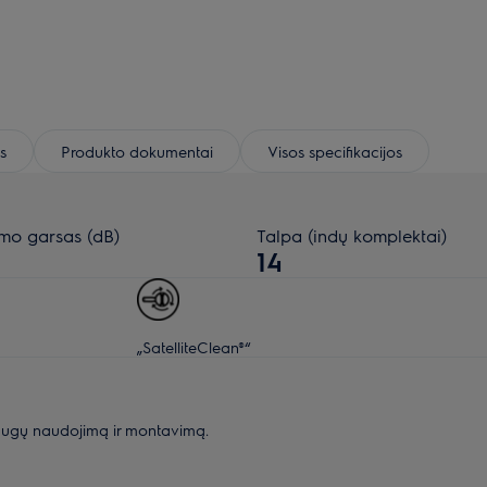
s
Produkto dokumentai
Visos specifikacijos
imo garsas (dB)
Talpa (indų komplektai)
14
„SatelliteClean®“
augų naudojimą ir montavimą.