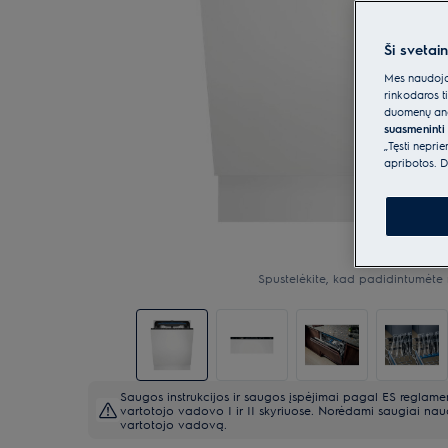
Ši svetai
Mes naudojam
rinkodaros t
duomenų anal
suasmeninti 
„Tęsti nepri
apribotos. D
Spustelėkite, kad padidintumėte 
Saugos instrukcijos ir saugos įspėjimai pagal ES reglam
vartotojo vadovo I ir II skyriuose. Norėdami saugiai naud
vartotojo vadovą.