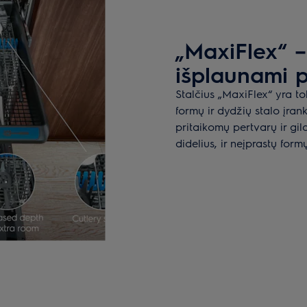
„MaxiFlex“ – 
išplaunami p
Stalčius „MaxiFlex“ yra tok
formų ir dydžių stalo įrank
pritaikomų pertvarų ir gil
didelius, ir neįprastų form