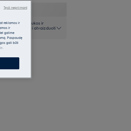
Tęsti nepriimant
 pateiktos nuotraukos ir
at reklamos ir
iai ir gali netiksliai atvaizduoti
lamos ir
dėl galime
klamą. Paspaudę
gos gali būti
je
.