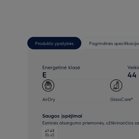
Produkto ypatybės
Pagrindinės specifikacijo
Energetinė klasė
Veik
E
44
AirDry
GlassCare®
Saugos įspėjimai
Esminės atsargumo priemonės, užtikrinančios s