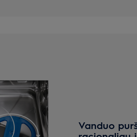
Vanduo puršk
racionaliau 