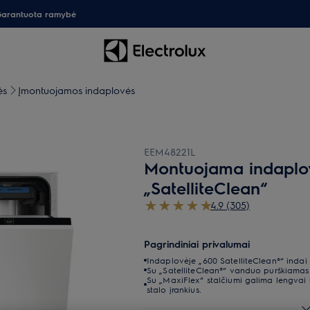
arantuota ramybė
ės
Įmontuojamos indaplovės
EEM48221L
Montuojama indaplov
„SatelliteClean“
4.9 (305)
Pagrindiniai privalumai
Indaplovėje „600 SatelliteClean®“ indai
Su „SatelliteClean®“ vanduo purškiamas 
Su „MaxiFlex“ stalčiumi galima lengvai i
stalo įrankius.