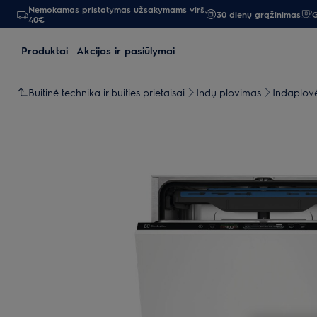
Nemokamas pristatymas užsakymams virš
30 dienų grąžinimas
G
40€
Produktai
Akcijos ir pasiūlymai
Buitinė technika ir buities prietaisai
Indų plovimas
Indaplov