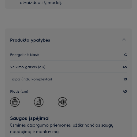
atvaizduoti šį modelį.
Produkto ypatybės
Energetinė klasė
C
Veikimo garsas (dB)
45
Talpa (indų komplektai)
10
Plotis (cm)
45
Saugos įspėjimai
Esminės atsargumo priemonės, užtikrinančios saugų
naudojimą ir montavimą.