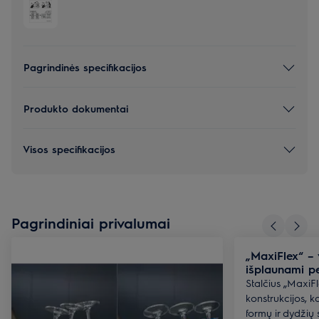
Pagrindinės specifikacijos
Produkto dokumentai
Visos specifikacijos
Pagrindiniai privalumai
„MaxiFlex“ – v
išplaunami pe
Stalčius „MaxiFl
konstrukcijos, ka
formų ir dydžių s