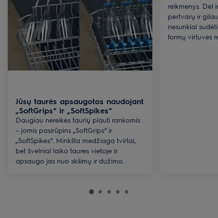
reikmenys. Dėl i
pertvarų ir gila
nesunkiai sudėti 
formų virtuvės r
Jūsų taurės apsaugotos naudojant
„SoftGrips“ ir „SoftSpikes“
Daugiau nereikės taurių plauti rankomis
– jomis pasirūpins „SoftGrips“ ir
„SoftSpikes“. Minkšta medžiaga tvirtai,
bet švelniai laiko taures vietoje ir
apsaugo jas nuo skilimų ir dužimo.