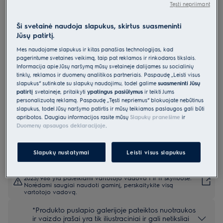
Tęsti nepriimant
KEGB3410L
Montuojama indaplovė 45 cm 700
Ši svetainė naudoja slapukus, skirtus suasmeninti
serija „GlassCare“
Jūsų patirtį.
4.9 (288)
Mes naudojame slapukus ir kitas panašias technologijas, kad
pagerintume svetainės veikimą, taip pat reklamos ir rinkodaros tikslais.
Informacija apie Jūsų naršymą mūsų svetainėje dalijamės su socialinių
Gaminio informacijos lapas
tinklų, reklamos ir duomenų analitikos partneriais. Paspaudę „Leisti visus
Pagrindiniai privalumai
slapukus“ sutinkate su slapukų naudojimu, todėl galime
suasmeninti Jūsų
Indaplovė „700 GlassCare“ taures apsaugo minkštais „SoftGrips“ ir
patirtį
svetainėje, pritaikyti
ypatingus pasiūlymus
ir teikti Jums
„SoftSpikes“.
personalizuotą reklamą. Paspaudę „Tęsti nepriėmus“ blokuojate nebūtinus
Įtaisai „SoftGrips“ ir „SoftSpikes“ saugiai prilaiko jūsų stiklo indus
slapukus, todėl Jūsų naršymo patirtis ir mūsų teikiamos paslaugos gali būti
vietoje
Esant „MaxiFlex“, galima lengvai išplaut beveik visų formų ir dydžių
apribotos. Daugiau informacijos rasite mūsų
Slapukų pranešime
ir
stalo įrankius.
Duomenų apsaugos deklaracijoje
.
Slapukų nustatymai
Leisti visus slapukus
Saugos instrukcijos ir saugos įspėjimai pagal ES reglamentą
2023/988 yra pateikiami vartotojo vadovo I ir II skyriuose.
Norėdami saugiai naudoti gaminį, perskaitykite visą
vartotojo vadovą.
*Produkto puslapio galerijoje pateiktos nuotraukos
ir vaizdo įrašai yra tik iliustraciniai ir gali netiksliai