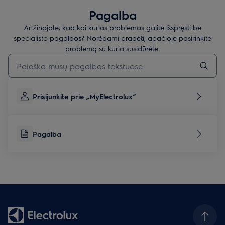
Pagalba
Ar žinojote, kad kai kurias problemas galite išspręsti be
specialisto pagalbos? Norėdami pradėti, apačioje pasirinkite
problemą su kuria susidūrėte.
Įveskite tekstą, jei norite ieškoti pagalbinių straipsnių
Prisijunkite prie „MyElectrolux“
Pagalba