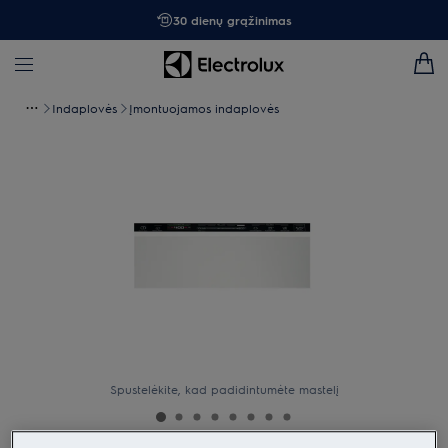
30 dienų grąžinimas
Indaplovės
Įmontuojamos indaplovės
Spustelėkite, kad padidintumėte mastelį