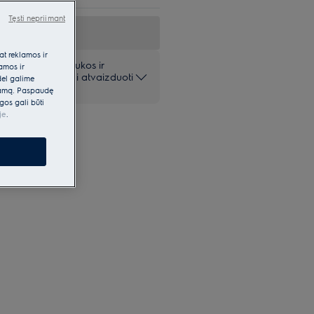
Tęsti nepriimant
at reklamos ir
 pateiktos nuotraukos ir
lamos ir
iai ir gali netiksliai atvaizduoti
dėl galime
klamą. Paspaudę
gos gali būti
je
.