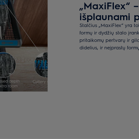
„MaxiFlex“ – 
išplaunami p
Stalčius „MaxiFlex“ yra tok
formų ir dydžių stalo įrank
pritaikomų pertvarų ir gil
didelius, ir neįprastų form