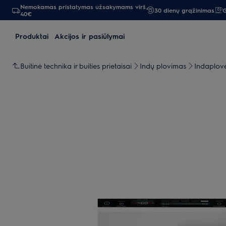
Nemokamas pristatymas užsakymams virš
30 dienų grąžinimas
G
40€
Produktai
Akcijos ir pasiūlymai
Buitinė technika ir buities prietaisai
Indų plovimas
Indaplov