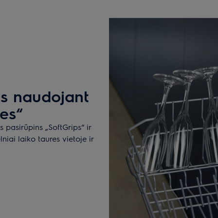
os naudojant
kes“
 pasirūpins „SoftGrips“ ir
niai laiko taures vietoje ir