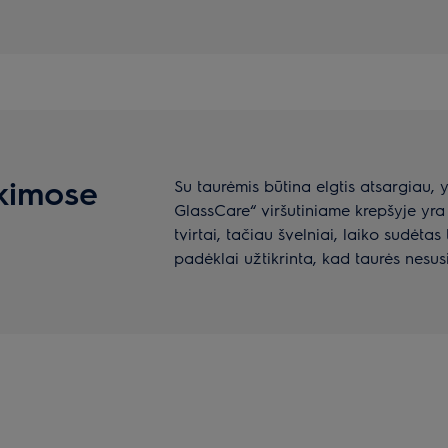
ikimose
Su taurėmis būtina elgtis atsargiau,
GlassCare“ viršutiniame krepšyje yra m
tvirtai, tačiau švelniai, laiko sudėta
padėklai užtikrinta, kad taurės nesus