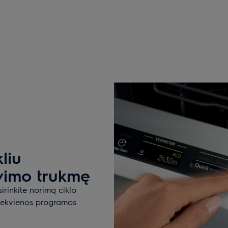
liu
ovimo trukmę
irinkite norimą ciklo
 kiekvienos programos