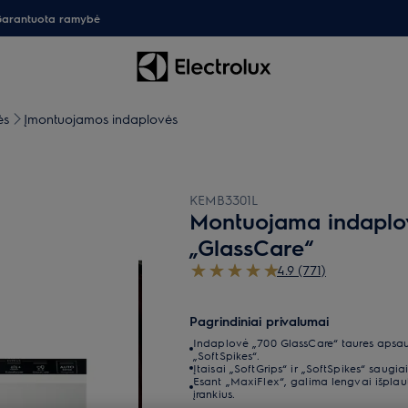
arantuota ramybė
ės
Įmontuojamos indaplovės
KEMB3301L
Montuojama indaplov
„GlassCare“
4.9 (771)
Pagrindiniai privalumai
Indaplovė „700 GlassCare“ taures apsaug
„SoftSpikes“.
Įtaisai „SoftGrips“ ir „SoftSpikes“ saugiai
Esant „MaxiFlex“, galima lengvai išplaut
įrankius.