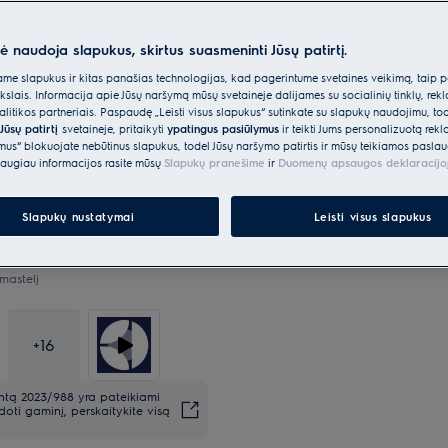
nė naudoja slapukus, skirtus suasmeninti Jūsų patirtį.
e slapukus ir kitas panašias technologijas, kad pagerintume svetainės veikimą, taip p
*Produkto puslapio galerijoje
ikslais. Informacija apie Jūsų naršymą mūsų svetainėje dalijamės su socialinių tinklų, rek
vaizdo įrašai yra tik iliustracin
itikos partneriais. Paspaudę „Leisti visus slapukus“ sutinkate su slapukų naudojimu, to
šį modelį.
Jūsų patirtį
svetainėje, pritaikyti
ypatingus pasiūlymus
ir teikti Jums personalizuotą re
ėmus“ blokuojate nebūtinus slapukus, todėl Jūsų naršymo patirtis ir mūsų teikiamos paslau
augiau informacijos rasite mūsų
Slapukų pranešime
ir
Duomenų apsaugos deklaracijo
Slapukų nustatymai
Leisti visus slapukus
mastelį
+
16
entą 2023/988 yra pateikiami
oti gaminį, perskaitykite visą