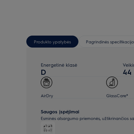
Produkto ypatybės
Pagrindinės specifikacijo
Energetinė klasė
Veik
D
44
AirDry
GlassCare®
Saugos įspėjimai
Esminės atsargumo priemonės, užtikrinančios s