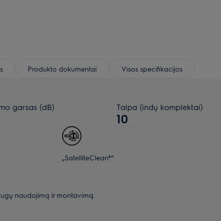
s
Produkto dokumentai
Visos specifikacijos
imo garsas (dB)
Talpa (indų komplektai)
10
„SatelliteClean®“
augų naudojimą ir montavimą.