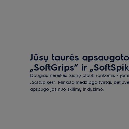
Jūsų taurės apsaugot
„SoftGrips“ ir „SoftSpi
Daugiau nereikės taurių plauti rankomis – jomis
„SoftSpikes“. Minkšta medžiaga tvirtai, bet švel
apsaugo jas nuo skilimų ir dužimo.