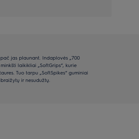
 ypač jas plaunant. Indaplovės „700
inkšti laikikliai „SoftGrips“, kurie
s taures. Tuo tarpu „SoftSpikes“ guminiai
ibraižytų ir nesudužtų.