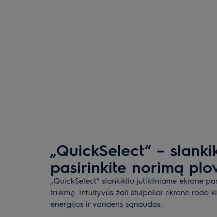
„QuickSelect“ – slankik
pasirinkite norimą pl
„QuickSelect“ slankikliu jutikliniame ekrane pas
trukmę. Intuityvūs žali stulpeliai ekrane rodo
energijos ir vandens sąnaudas.