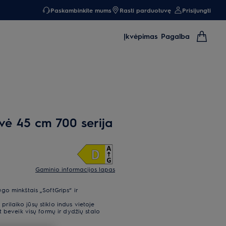
Paskambinkite mums
Rasti parduotuvę
Prisijungti
Įkvėpimas
Pagalba
ė 45 cm 700 serija
Gaminio informacijos lapas
o minkštais „SoftGrips“ ir
 prilaiko jūsų stiklo indus vietoje
 beveik visų formų ir dydžių stalo