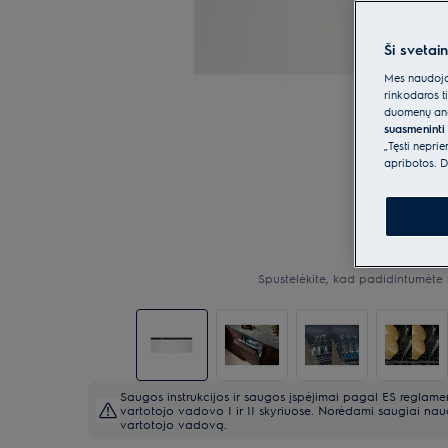
Ši svetai
Mes naudojam
rinkodaros t
duomenų anal
suasmeninti 
„Tęsti nepri
apribotos. D
Spustelėkite, kad padidintumėte 
Saugos instrukcijos ir saugos įspėjimai pagal ES reglam
vartotojo vadovo I ir II skyriuose. Norėdami saugiai naud
vartotojo vadovą.