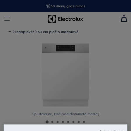
30 dienų grąžinimas
Indaplovės
60 cm pločio indaplovė
Spustelėkite, kad padidintumėte mastelį