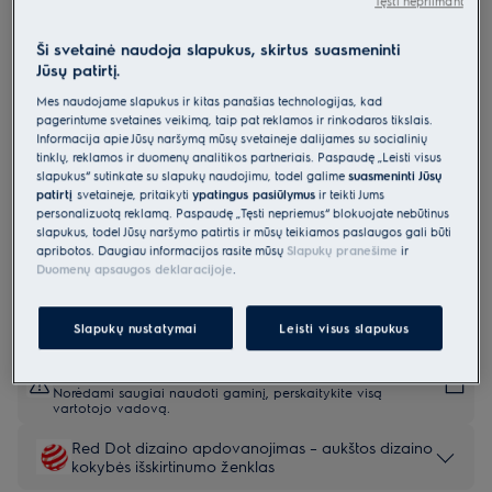
Tęsti nepriimant
E62IB200SX
Montuojama indaplovė 60 cm 600
Ši svetainė naudoja slapukus, skirtus suasmeninti
Jūsų patirtį.
serija SmartSelect
Mes naudojame slapukus ir kitas panašias technologijas, kad
0 (0)
pagerintume svetainės veikimą, taip pat reklamos ir rinkodaros tikslais.
Informacija apie Jūsų naršymą mūsų svetainėje dalijamės su socialinių
Gaminio informacijos lapas
tinklų, reklamos ir duomenų analitikos partneriais. Paspaudę „Leisti visus
Pagrindiniai privalumai
slapukus“ sutinkate su slapukų naudojimu, todėl galime
suasmeninti Jūsų
patirtį
svetainėje, pritaikyti
ypatingus pasiūlymus
ir teikti Jums
600 serijos indaplovės siūlo didesnę purškimo aprėptį ir pakrovimo
galimybes.
personalizuotą reklamą. Paspaudę „Tęsti nepriėmus“ blokuojate nebūtinus
Su „TimeSet“ pasirinkite tik ciklo trukmę – nebereikia rinktis programos
slapukus, todėl Jūsų naršymo patirtis ir mūsų teikiamos paslaugos gali būti
Galingas, dvigubas besisukantis purkštuvas su „360Clean“
apribotos. Daugiau informacijos rasite mūsų
Slapukų pranešime
ir
nuodugniam plovimui.
Duomenų apsaugos deklaracijoje
.
Slapukų nustatymai
Leisti visus slapukus
Saugos instrukcijos ir saugos įspėjimai pagal ES reglamentą
2023/988 yra pateikiami vartotojo vadovo I ir II skyriuose.
Norėdami saugiai naudoti gaminį, perskaitykite visą
vartotojo vadovą.
Red Dot dizaino apdovanojimas – aukštos dizaino
kokybės išskirtinumo ženklas