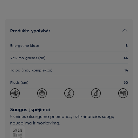
Produkto ypatybės
Energetinė klasė
B
Veikimo garsas (dB)
44
Talpa (indų komplektai)
14
Plotis (cm)
60
Saugos įspėjimai
Esminės atsargumo priemonės, užtikrinančios saugų
naudojimą ir montavimą.