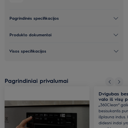
Pagrindinės specifikacijos
Produkto dokumentai
Visos specifikacijos
Pagrindiniai privalumai
Dvigubas bes
valo iš visų p
„360Clean“ gal
besisukantis pu
išplauna indus. 
didesni indai y