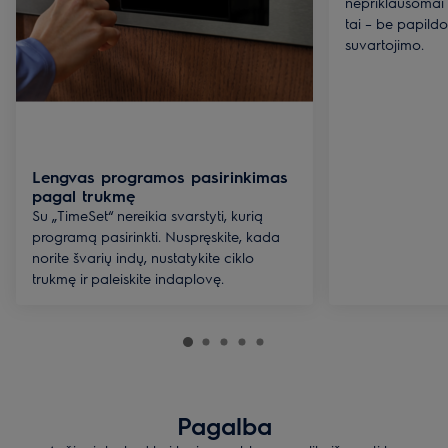
nepriklausomai n
tai – be papild
suvartojimo.
Lengvas programos pasirinkimas
pagal trukmę
Su „TimeSet“ nereikia svarstyti, kurią
programą pasirinkti. Nuspręskite, kada
norite švarių indų, nustatykite ciklo
trukmę ir paleiskite indaplovę.
Pagalba