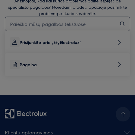
Ar žinojote, kad kai kurias problemas galite išspręsti be
specialisto pagalbos? Norėdami pradėti, apačioje pasirinkite
problemą su kuria susidūrėte.
Įveskite tekstą, jei norite ieškoti pagalbinių straipsnių
Prisijunkite prie „MyElectrolux“
Pagalba
Klientų aptarnavimas