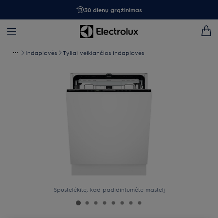
30 dienų grąžinimas
Indaplovės
Tyliai veikiančios indaplovės
Spustelėkite, kad padidintumėte mastelį