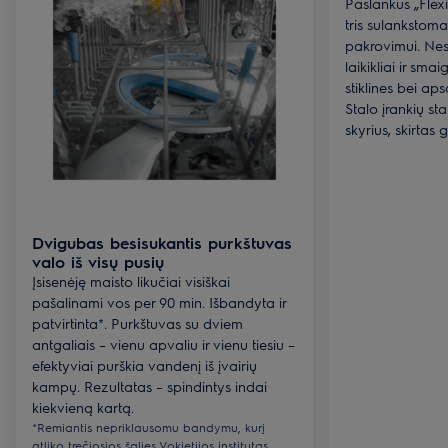
Paslankūs „Flexi
tris sulankstoma
pakrovimui. Nes
laikikliai ir smai
stiklines bei ap
Stalo įrankių sta
skyrius, skirtas
Dvigubas besisukantis purkštuvas
valo iš visų pusių
Įsisenėję maisto likučiai visiškai
pašalinami vos per 90 min. Išbandyta ir
patvirtinta*. Purkštuvas su dviem
antgaliais – vienu apvaliu ir vienu tiesiu –
efektyviai purškia vandenį iš įvairių
kampų. Rezultatas – spindintys indai
kiekvieną kartą.
*Remiantis nepriklausomu bandymu, kurį
atliko trečiosios šalies Vokietijos institutas,