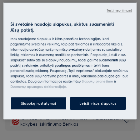
E82LA220T
Tęsti nepriimant
Montuojama indaplovė 60 cm 800
serija „CleaningPerformance“
Ši svetainė naudoja slapukus, skirtus suasmeninti
Jūsų patirtį.
4.9 (67)
Mes naudojame slapukus ir kitas panašias technologijas, kad
Gaminio informacijos lapas
pagerintume svetainės veikimą, taip pat reklamos ir rinkodaros tikslais.
Pagrindiniai privalumai
Informacija apie Jūsų naršymą mūsų svetainėje dalijamės su socialinių
tinklų, reklamos ir duomenų analitikos partneriais. Paspaudę „Leisti visus
Pašalina įsisenėjusius maisto likučius. Sunaudoja vos 8,4 l vandens.
slapukus“ sutinkate su slapukų naudojimu, todėl galime
suasmeninti Jūsų
„360Clean® Pro“ efektyviai pašalina įsisenėjusius maisto likučius.
Krepšiai „FlexiMax Plus“: lankstomos eilės ir guminiai laikikliai taurėms.
patirtį
svetainėje, pritaikyti
ypatingus pasiūlymus
ir teikti Jums
personalizuotą reklamą. Paspaudę „Tęsti nepriėmus“ blokuojate nebūtinus
slapukus, todėl Jūsų naršymo patirtis ir mūsų teikiamos paslaugos gali būti
apribotos. Daugiau informacijos rasite mūsų
Slapukų pranešime
ir
Duomenų apsaugos deklaracijoje
.
Saugos instrukcijos ir saugos įspėjimai pagal ES reglamentą
2023/988 yra pateikiami vartotojo vadovo I ir II skyriuose.
Norėdami saugiai naudoti gaminį, perskaitykite visą
Slapukų nustatymai
Leisti visus slapukus
vartotojo vadovą.
Red Dot dizaino apdovanojimas – aukštos dizaino
kokybės išskirtinumo ženklas