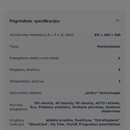
Pagrindinės specifikacijos
Montavimo matmenys A x P x G, (mm)
815 x 600 x 560
Tipas
Montuojamas
Energetinio efektyvumo klasė
A
Programų skaičius
8
Temperatūrų skaičius
3
Džiovinimo sistema
„AirDry“ technologija
120 minučių, 60 minučių, 90 minučių, AUTO režimas,
Plovimo
Eco, Prietaiso priežiūra, Greitasis plovimas, Greitasis
programos
skalavimas
Mygtukų
Atidėta pradžia, DualZone, ''ExtraHygiene'',
funkcijos
''GlassCare'', My Time, On/off, Programos pasirinkimas