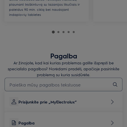
plaunant troškintuvą su lazanijos likučiais ir
paleidus 90 min. ciklą bei naudojant
indaplovių tabletes
Pagalba
Ar žinojote, kad kai kurias problemas galite išspręsti be
specialisto pagalbos? Norėdami pradėti, apačioje pasirinkite
problemą su kuria susidūrėte.
Įveskite tekstą, jei norite ieškoti pagalbinių straipsnių
Prisijunkite prie „MyElectrolux“
Pagalba